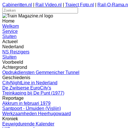
Cabineritten.nl
|
Rail Video.nl
|
Traject Foto.nl
|
Rail-O-Rama.n
Home
Welkom
Service
Sluiten
Actueel
Nederland
NS Reizigers
Sluiten
Voorbeeld
Achtergrond
Opdrukdiensten Gemmenicher Tunnel
Geschiedenis
CityNightLine in Nederland
De Zwitserse EuroCity's
Treinkaping bij De Punt (1977)
Reportage
Akkrum in februari 1979
Santpoort - IJmuiden (Vislijn)
Werkzaamheden Heerhugowaard
Kroniek
Eeuwigdurende Kalender