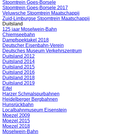
Stoomtrein Goes-Borsele
Stoomtrein Goes-Borsele 2017
Veluwsche Stoomtrein Maatschappij
Zuid-Limburgse Stoomtrein Maatschappij
Duitsland
125 jaar Moselwein-Bahn
Chiemseebahn
Dampfspektakel 2018
Deutscher Eisenbahn-Verein
Deutsches Museum Verkehrszentrum
Duitsland 2012
Duitsland 2014
Duitsland 2015
Duitsland 2016
Duitsland 2018
Duitsland 2019
Eifel
Harzer Schmalspurbahnen
Heidelberger Bergbahnen
Hunsrückbahn
Localbahnmuseum Eisenstein
Moezel 2009
Moezel 2015
Moezel 2018
Moselwein-Bahn