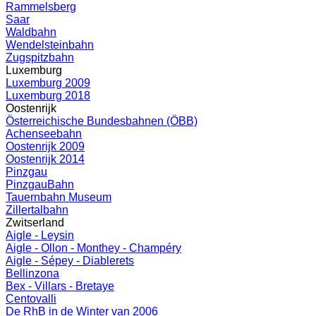
Rammelsberg
Saar
Waldbahn
Wendelsteinbahn
Zugspitzbahn
Luxemburg
Luxemburg 2009
Luxemburg 2018
Oostenrijk
Österreichische Bundesbahnen (ÖBB)
Achenseebahn
Oostenrijk 2009
Oostenrijk 2014
Pinzgau
PinzgauBahn
Tauernbahn Museum
Zillertalbahn
Zwitserland
Aigle - Leysin
Aigle - Ollon - Monthey - Champéry
Aigle - Sépey - Diablerets
Bellinzona
Bex - Villars - Bretaye
Centovalli
De RhB in de Winter van 2006