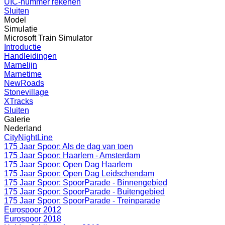
UIC-nummer rekenen
Sluiten
Model
Simulatie
Microsoft Train Simulator
Introductie
Handleidingen
Marnelijn
Marnetime
NewRoads
Stonevillage
XTracks
Sluiten
Galerie
Nederland
CityNightLine
175 Jaar Spoor: Als de dag van toen
175 Jaar Spoor: Haarlem - Amsterdam
175 Jaar Spoor: Open Dag Haarlem
175 Jaar Spoor: Open Dag Leidschendam
175 Jaar Spoor: SpoorParade - Binnengebied
175 Jaar Spoor: SpoorParade - Buitengebied
175 Jaar Spoor: SpoorParade - Treinparade
Eurospoor 2012
Eurospoor 2018