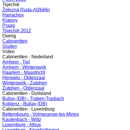
Tsjechië
Železná Ruda-Alžbětín
Harrachov
Klatovy
Praag
Tsjechië 2012
Overig
Cabineritten
Sluiten
Video
Cabineritten - Nederland
Arnhem - Tiel
Arnhem - Winterswijk
Haarlem - Maastricht
Hengelo - Oldenzaal
Winterswijk - Zutphen
Zutphen - Oldenzaal
Cabineritten - Duitsland
Bullay (DB) - Traben-Trarbach
Koblenz - Bullay (DB)
Cabineritten - Luxemburg
Bettembourg - Volmerange-les-Mines
Kautenbach - Wiltz
Luxemburg - Athus
Luxemburg - Kleinbettingen