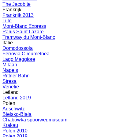
The Jacobite
Frankrijk
Frankrijk 2013
Lille
Mont-Blanc Express
Parijs Saint Lazare
Tramway du Mont-Blanc
Italië
Domodossola
Ferrovia Circumetnea
Lago Maggiore
Milaan
Napels
Rittner Bahn
Stresa
Venetië
Letland
Letland 2019
Polen
Auschwitz
Bielsko-Biała
Chabówka spoorwegmuseum
Krakau
Polen 2010
Polen 2019