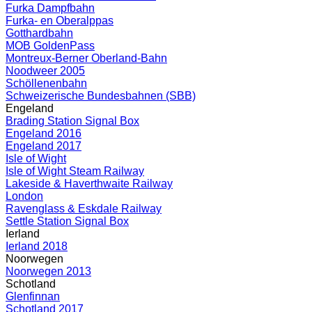
Furka Dampfbahn
Furka- en Oberalppas
Gotthardbahn
MOB GoldenPass
Montreux-Berner Oberland-Bahn
Noodweer 2005
Schöllenenbahn
Schweizerische Bundesbahnen (SBB)
Engeland
Brading Station Signal Box
Engeland 2016
Engeland 2017
Isle of Wight
Isle of Wight Steam Railway
Lakeside & Haverthwaite Railway
London
Ravenglass & Eskdale Railway
Settle Station Signal Box
Ierland
Ierland 2018
Noorwegen
Noorwegen 2013
Schotland
Glenfinnan
Schotland 2017