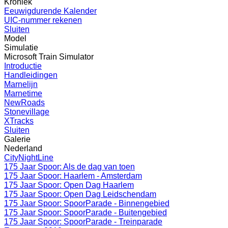
Kroniek
Eeuwigdurende Kalender
UIC-nummer rekenen
Sluiten
Model
Simulatie
Microsoft Train Simulator
Introductie
Handleidingen
Marnelijn
Marnetime
NewRoads
Stonevillage
XTracks
Sluiten
Galerie
Nederland
CityNightLine
175 Jaar Spoor: Als de dag van toen
175 Jaar Spoor: Haarlem - Amsterdam
175 Jaar Spoor: Open Dag Haarlem
175 Jaar Spoor: Open Dag Leidschendam
175 Jaar Spoor: SpoorParade - Binnengebied
175 Jaar Spoor: SpoorParade - Buitengebied
175 Jaar Spoor: SpoorParade - Treinparade