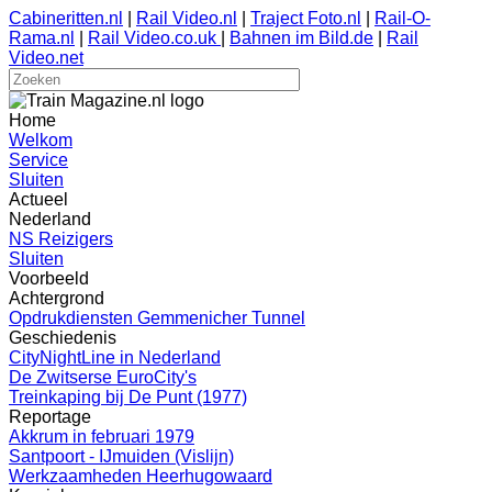
Cabineritten.nl
|
Rail Video.nl
|
Traject Foto.nl
|
Rail-O-
Rama.nl
|
Rail Video.co.uk
|
Bahnen im Bild.de
|
Rail
Video.net
Home
Welkom
Service
Sluiten
Actueel
Nederland
NS Reizigers
Sluiten
Voorbeeld
Achtergrond
Opdrukdiensten Gemmenicher Tunnel
Geschiedenis
CityNightLine in Nederland
De Zwitserse EuroCity's
Treinkaping bij De Punt (1977)
Reportage
Akkrum in februari 1979
Santpoort - IJmuiden (Vislijn)
Werkzaamheden Heerhugowaard