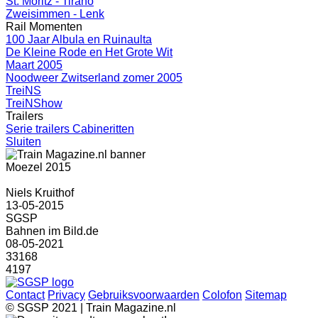
St. Moritz - Tirano
Zweisimmen - Lenk
Rail Momenten
100 Jaar Albula en Ruinaulta
De Kleine Rode en Het Grote Wit
Maart 2005
Noodweer Zwitserland zomer 2005
TreiNS
TreiNShow
Trailers
Serie trailers Cabineritten
Sluiten
Moezel 2015
Niels Kruithof
13-05-2015
SGSP
Bahnen im Bild.de
08-05-2021
33168
4197
Contact
Privacy
Gebruiksvoorwaarden
Colofon
Sitemap
© SGSP 2021 | Train Magazine.nl