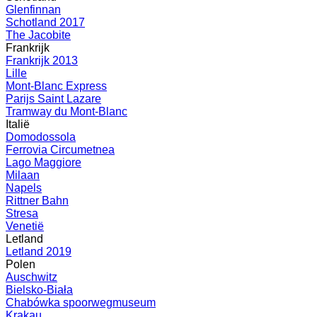
Glenfinnan
Schotland 2017
The Jacobite
Frankrijk
Frankrijk 2013
Lille
Mont-Blanc Express
Parijs Saint Lazare
Tramway du Mont-Blanc
Italië
Domodossola
Ferrovia Circumetnea
Lago Maggiore
Milaan
Napels
Rittner Bahn
Stresa
Venetië
Letland
Letland 2019
Polen
Auschwitz
Bielsko-Biała
Chabówka spoorwegmuseum
Krakau