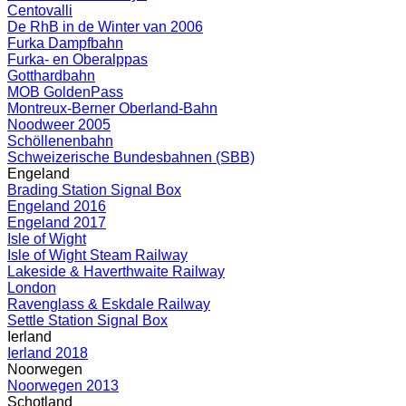
Centovalli
De RhB in de Winter van 2006
Furka Dampfbahn
Furka- en Oberalppas
Gotthardbahn
MOB GoldenPass
Montreux-Berner Oberland-Bahn
Noodweer 2005
Schöllenenbahn
Schweizerische Bundesbahnen (SBB)
Engeland
Brading Station Signal Box
Engeland 2016
Engeland 2017
Isle of Wight
Isle of Wight Steam Railway
Lakeside & Haverthwaite Railway
London
Ravenglass & Eskdale Railway
Settle Station Signal Box
Ierland
Ierland 2018
Noorwegen
Noorwegen 2013
Schotland