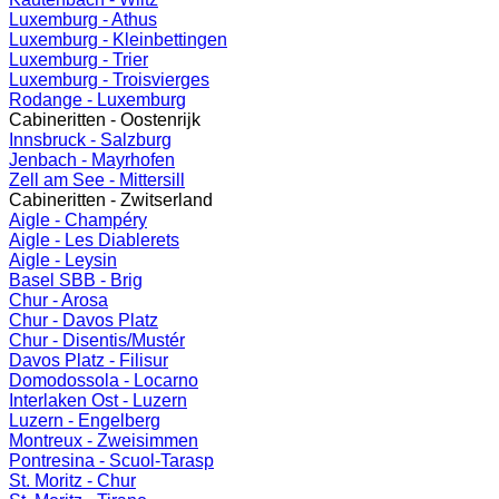
Luxemburg - Athus
Luxemburg - Kleinbettingen
Luxemburg - Trier
Luxemburg - Troisvierges
Rodange - Luxemburg
Cabineritten - Oostenrijk
Innsbruck - Salzburg
Jenbach - Mayrhofen
Zell am See - Mittersill
Cabineritten - Zwitserland
Aigle - Champéry
Aigle - Les Diablerets
Aigle - Leysin
Basel SBB - Brig
Chur - Arosa
Chur - Davos Platz
Chur - Disentis/Mustér
Davos Platz - Filisur
Domodossola - Locarno
Interlaken Ost - Luzern
Luzern - Engelberg
Montreux - Zweisimmen
Pontresina - Scuol-Tarasp
St. Moritz - Chur