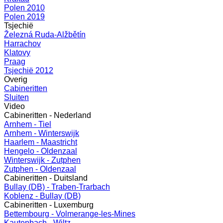
Polen 2010
Polen 2019
Tsjechië
Železná Ruda-Alžbětín
Harrachov
Klatovy
Praag
Tsjechië 2012
Overig
Cabineritten
Sluiten
Video
Cabineritten - Nederland
Arnhem - Tiel
Arnhem - Winterswijk
Haarlem - Maastricht
Hengelo - Oldenzaal
Winterswijk - Zutphen
Zutphen - Oldenzaal
Cabineritten - Duitsland
Bullay (DB) - Traben-Trarbach
Koblenz - Bullay (DB)
Cabineritten - Luxemburg
Bettembourg - Volmerange-les-Mines
Kautenbach - Wiltz