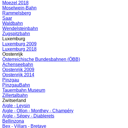
Moezel 2018
Moselwein-Bahn
Rammelsberg
Saar
Waldbahn
Wendelsteinbahn
Zugspitzbahn
Luxemburg
Luxemburg 2009
Luxemburg 2018
Oostenrijk
Österreichische Bundesbahnen (ÖBB)
Achenseebahn
Oostenrijk 2009
Oostenrijk 2014
Pinzgau
PinzgauBahn
Tauernbahn Museum
Zillertalbahn
Zwitserland
Aigle - Leysin
Aigle - Ollon - Monthey - Champéry
Aigle - Sépey - Diablerets
Bellinzona
Bex - Villars - Bretaye