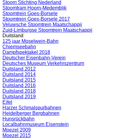
Stoom Stichting Nederland
Stoomtram Hoorn-Medemblik
Stoomtrein Goes-Borsele
Stoomtrein Goes-Borsele 2017
Veluwsche Stoomtrein Maatschappij
Zuid-Limburgse Stoomtrein Maatschappij
Duitsland
125 jaar Moselwein-Bahn
Chiemseebahn
Dampfspektakel 2018
Deutscher Eisenbahn-Verein
Deutsches Museum Verkehrszentrum
Duitsland 2012
Duitsland 2014
Duitsland 2015
Duitsland 2016
Duitsland 2018
Duitsland 2019
Eifel
Harzer Schmalspurbahnen
Heidelberger Bergbahnen
Hunsrückbahn
Localbahnmuseum Eisenstein
Moezel 2009
Moezel 2015