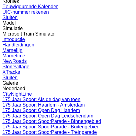
Kroniek
Eeuwigdurende Kalender
UIC-nummer rekenen
Sluiten
Model
Simulatie
Microsoft Train Simulator
Introductie
Handleidingen
Marnelijn
Marnetime
NewRoads
Stonevillage
XTracks
Sluiten
Galerie
Nederland
CityNightLine
175 Jaar Spoor: Als de dag van toen
175 Jaar Spoor: Haarlem - Amsterdam
175 Jaar Spoor: Open Dag Haarlem
175 Jaar Spoor: Open Dag Leidschendam
175 Jaar Spoor: SpoorParade - Binnengebied
175 Jaar Spoor: SpoorParade - Buitengebied
175 Jaar Spoor: SpoorParade - Treinparade