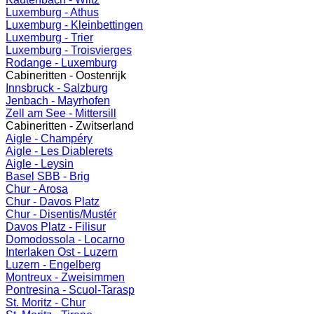
Luxemburg - Athus
Luxemburg - Kleinbettingen
Luxemburg - Trier
Luxemburg - Troisvierges
Rodange - Luxemburg
Cabineritten - Oostenrijk
Innsbruck - Salzburg
Jenbach - Mayrhofen
Zell am See - Mittersill
Cabineritten - Zwitserland
Aigle - Champéry
Aigle - Les Diablerets
Aigle - Leysin
Basel SBB - Brig
Chur - Arosa
Chur - Davos Platz
Chur - Disentis/Mustér
Davos Platz - Filisur
Domodossola - Locarno
Interlaken Ost - Luzern
Luzern - Engelberg
Montreux - Zweisimmen
Pontresina - Scuol-Tarasp
St. Moritz - Chur