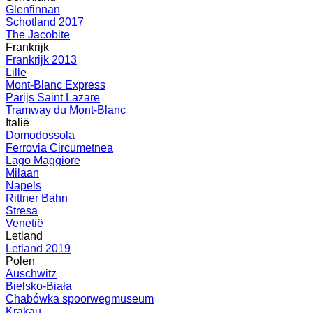
Glenfinnan
Schotland 2017
The Jacobite
Frankrijk
Frankrijk 2013
Lille
Mont-Blanc Express
Parijs Saint Lazare
Tramway du Mont-Blanc
Italië
Domodossola
Ferrovia Circumetnea
Lago Maggiore
Milaan
Napels
Rittner Bahn
Stresa
Venetië
Letland
Letland 2019
Polen
Auschwitz
Bielsko-Biała
Chabówka spoorwegmuseum
Krakau