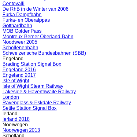
Centovalli
De RhB in de Winter van 2006
Furka Dampfbahn
Furka- en Oberalppas
Gotthardbahn
MOB GoldenPass
Montreux-Berner Oberland-Bahn
Noodweer 2005
Schöllenenbahn
Schweizerische Bundesbahnen (SBB)
Engeland
Brading Station Signal Box
Engeland 2016
Engeland 2017
Isle of Wight
Isle of Wight Steam Railway
Lakeside & Haverthwaite Railway
London
Ravenglass & Eskdale Railway
Settle Station Signal Box
Ierland
Ierland 2018
Noorwegen
Noorwegen 2013
Schotland