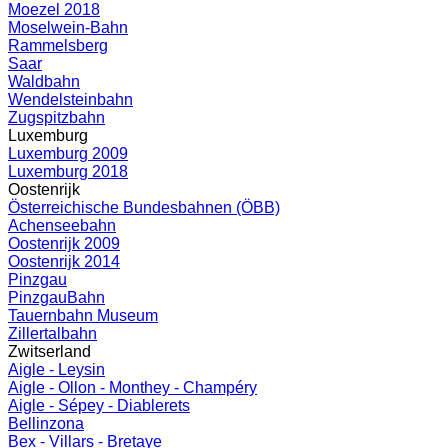
Moezel 2018
Moselwein-Bahn
Rammelsberg
Saar
Waldbahn
Wendelsteinbahn
Zugspitzbahn
Luxemburg
Luxemburg 2009
Luxemburg 2018
Oostenrijk
Österreichische Bundesbahnen (ÖBB)
Achenseebahn
Oostenrijk 2009
Oostenrijk 2014
Pinzgau
PinzgauBahn
Tauernbahn Museum
Zillertalbahn
Zwitserland
Aigle - Leysin
Aigle - Ollon - Monthey - Champéry
Aigle - Sépey - Diablerets
Bellinzona
Bex - Villars - Bretaye