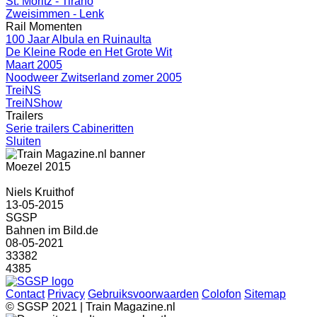
St. Moritz - Tirano
Zweisimmen - Lenk
Rail Momenten
100 Jaar Albula en Ruinaulta
De Kleine Rode en Het Grote Wit
Maart 2005
Noodweer Zwitserland zomer 2005
TreiNS
TreiNShow
Trailers
Serie trailers Cabineritten
Sluiten
Moezel 2015
Niels Kruithof
13-05-2015
SGSP
Bahnen im Bild.de
08-05-2021
33382
4385
Contact
Privacy
Gebruiksvoorwaarden
Colofon
Sitemap
© SGSP 2021 | Train Magazine.nl