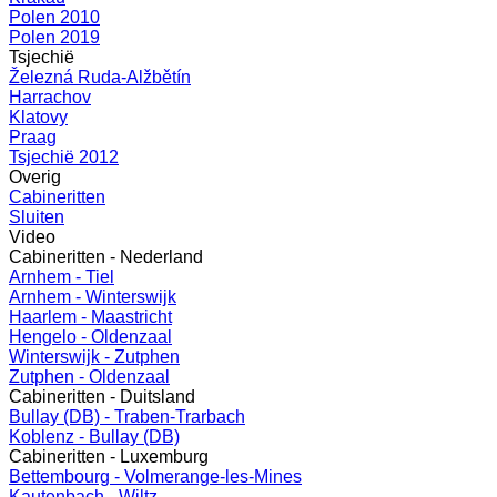
Polen 2010
Polen 2019
Tsjechië
Železná Ruda-Alžbětín
Harrachov
Klatovy
Praag
Tsjechië 2012
Overig
Cabineritten
Sluiten
Video
Cabineritten - Nederland
Arnhem - Tiel
Arnhem - Winterswijk
Haarlem - Maastricht
Hengelo - Oldenzaal
Winterswijk - Zutphen
Zutphen - Oldenzaal
Cabineritten - Duitsland
Bullay (DB) - Traben-Trarbach
Koblenz - Bullay (DB)
Cabineritten - Luxemburg
Bettembourg - Volmerange-les-Mines
Kautenbach - Wiltz