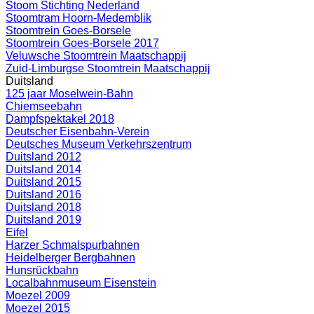
Stoom Stichting Nederland
Stoomtram Hoorn-Medemblik
Stoomtrein Goes-Borsele
Stoomtrein Goes-Borsele 2017
Veluwsche Stoomtrein Maatschappij
Zuid-Limburgse Stoomtrein Maatschappij
Duitsland
125 jaar Moselwein-Bahn
Chiemseebahn
Dampfspektakel 2018
Deutscher Eisenbahn-Verein
Deutsches Museum Verkehrszentrum
Duitsland 2012
Duitsland 2014
Duitsland 2015
Duitsland 2016
Duitsland 2018
Duitsland 2019
Eifel
Harzer Schmalspurbahnen
Heidelberger Bergbahnen
Hunsrückbahn
Localbahnmuseum Eisenstein
Moezel 2009
Moezel 2015