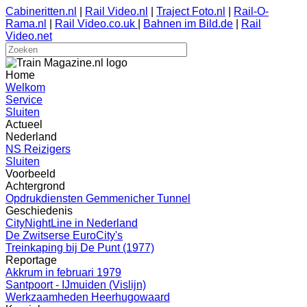
Cabineritten.nl
|
Rail Video.nl
|
Traject Foto.nl
|
Rail-O-
Rama.nl
|
Rail Video.co.uk
|
Bahnen im Bild.de
|
Rail
Video.net
Home
Welkom
Service
Sluiten
Actueel
Nederland
NS Reizigers
Sluiten
Voorbeeld
Achtergrond
Opdrukdiensten Gemmenicher Tunnel
Geschiedenis
CityNightLine in Nederland
De Zwitserse EuroCity's
Treinkaping bij De Punt (1977)
Reportage
Akkrum in februari 1979
Santpoort - IJmuiden (Vislijn)
Werkzaamheden Heerhugowaard