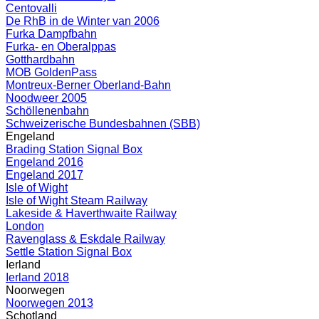
Centovalli
De RhB in de Winter van 2006
Furka Dampfbahn
Furka- en Oberalppas
Gotthardbahn
MOB GoldenPass
Montreux-Berner Oberland-Bahn
Noodweer 2005
Schöllenenbahn
Schweizerische Bundesbahnen (SBB)
Engeland
Brading Station Signal Box
Engeland 2016
Engeland 2017
Isle of Wight
Isle of Wight Steam Railway
Lakeside & Haverthwaite Railway
London
Ravenglass & Eskdale Railway
Settle Station Signal Box
Ierland
Ierland 2018
Noorwegen
Noorwegen 2013
Schotland