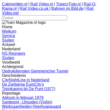
Cabineritten.nl
|
Rail Video.nl
|
Traject Foto.nl
|
Rail-O-
Rama.nl
|
Rail Video.co.uk
|
Bahnen im Bild.de
|
Rail
Video.net
Home
Welkom
Service
Sluiten
Actueel
Nederland
NS Reizigers
Sluiten
Voorbeeld
Achtergrond
Opdrukdiensten Gemmenicher Tunnel
Geschiedenis
CityNightLine in Nederland
De Zwitserse EuroCity's
Treinkaping bij De Punt (1977)
Reportage
Akkrum in februari 1979
Santpoort - IJmuiden (Vislijn)
Werkzaamheden Heerhugowaard