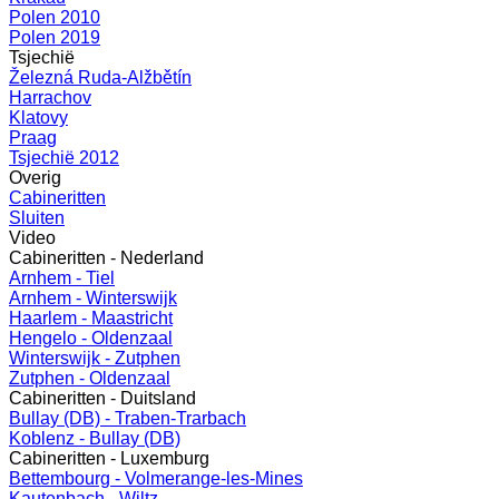
Polen 2010
Polen 2019
Tsjechië
Železná Ruda-Alžbětín
Harrachov
Klatovy
Praag
Tsjechië 2012
Overig
Cabineritten
Sluiten
Video
Cabineritten - Nederland
Arnhem - Tiel
Arnhem - Winterswijk
Haarlem - Maastricht
Hengelo - Oldenzaal
Winterswijk - Zutphen
Zutphen - Oldenzaal
Cabineritten - Duitsland
Bullay (DB) - Traben-Trarbach
Koblenz - Bullay (DB)
Cabineritten - Luxemburg
Bettembourg - Volmerange-les-Mines
Kautenbach - Wiltz