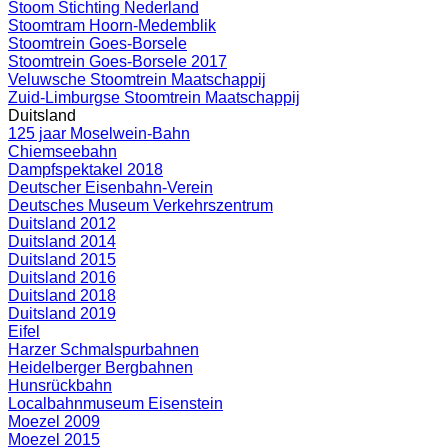
Stoom Stichting Nederland
Stoomtram Hoorn-Medemblik
Stoomtrein Goes-Borsele
Stoomtrein Goes-Borsele 2017
Veluwsche Stoomtrein Maatschappij
Zuid-Limburgse Stoomtrein Maatschappij
Duitsland
125 jaar Moselwein-Bahn
Chiemseebahn
Dampfspektakel 2018
Deutscher Eisenbahn-Verein
Deutsches Museum Verkehrszentrum
Duitsland 2012
Duitsland 2014
Duitsland 2015
Duitsland 2016
Duitsland 2018
Duitsland 2019
Eifel
Harzer Schmalspurbahnen
Heidelberger Bergbahnen
Hunsrückbahn
Localbahnmuseum Eisenstein
Moezel 2009
Moezel 2015