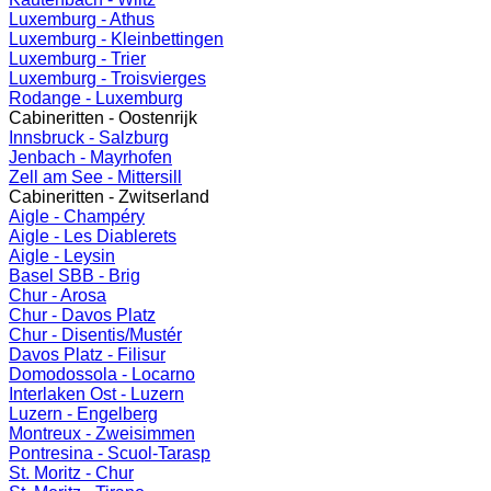
Luxemburg - Athus
Luxemburg - Kleinbettingen
Luxemburg - Trier
Luxemburg - Troisvierges
Rodange - Luxemburg
Cabineritten - Oostenrijk
Innsbruck - Salzburg
Jenbach - Mayrhofen
Zell am See - Mittersill
Cabineritten - Zwitserland
Aigle - Champéry
Aigle - Les Diablerets
Aigle - Leysin
Basel SBB - Brig
Chur - Arosa
Chur - Davos Platz
Chur - Disentis/Mustér
Davos Platz - Filisur
Domodossola - Locarno
Interlaken Ost - Luzern
Luzern - Engelberg
Montreux - Zweisimmen
Pontresina - Scuol-Tarasp
St. Moritz - Chur