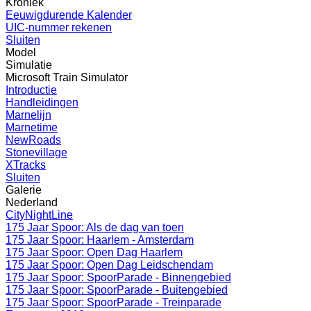
Kroniek
Eeuwigdurende Kalender
UIC-nummer rekenen
Sluiten
Model
Simulatie
Microsoft Train Simulator
Introductie
Handleidingen
Marnelijn
Marnetime
NewRoads
Stonevillage
XTracks
Sluiten
Galerie
Nederland
CityNightLine
175 Jaar Spoor: Als de dag van toen
175 Jaar Spoor: Haarlem - Amsterdam
175 Jaar Spoor: Open Dag Haarlem
175 Jaar Spoor: Open Dag Leidschendam
175 Jaar Spoor: SpoorParade - Binnengebied
175 Jaar Spoor: SpoorParade - Buitengebied
175 Jaar Spoor: SpoorParade - Treinparade