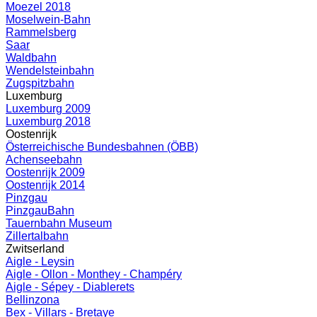
Moezel 2018
Moselwein-Bahn
Rammelsberg
Saar
Waldbahn
Wendelsteinbahn
Zugspitzbahn
Luxemburg
Luxemburg 2009
Luxemburg 2018
Oostenrijk
Österreichische Bundesbahnen (ÖBB)
Achenseebahn
Oostenrijk 2009
Oostenrijk 2014
Pinzgau
PinzgauBahn
Tauernbahn Museum
Zillertalbahn
Zwitserland
Aigle - Leysin
Aigle - Ollon - Monthey - Champéry
Aigle - Sépey - Diablerets
Bellinzona
Bex - Villars - Bretaye