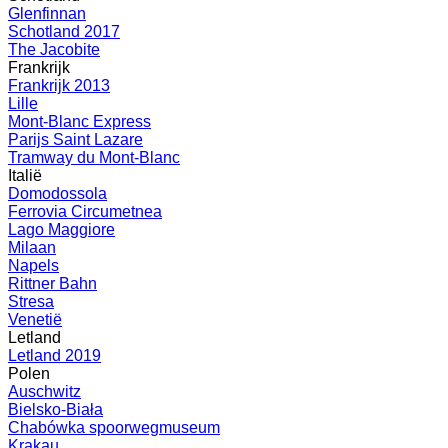
Glenfinnan
Schotland 2017
The Jacobite
Frankrijk
Frankrijk 2013
Lille
Mont-Blanc Express
Parijs Saint Lazare
Tramway du Mont-Blanc
Italië
Domodossola
Ferrovia Circumetnea
Lago Maggiore
Milaan
Napels
Rittner Bahn
Stresa
Venetië
Letland
Letland 2019
Polen
Auschwitz
Bielsko-Biała
Chabówka spoorwegmuseum
Krakau