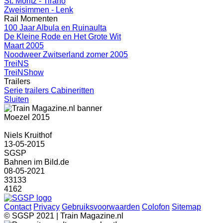
St. Moritz - Tirano
Zweisimmen - Lenk
Rail Momenten
100 Jaar Albula en Ruinaulta
De Kleine Rode en Het Grote Wit
Maart 2005
Noodweer Zwitserland zomer 2005
TreiNS
TreiNShow
Trailers
Serie trailers Cabineritten
Sluiten
Moezel 2015
Niels Kruithof
13-05-2015
SGSP
Bahnen im Bild.de
08-05-2021
33133
4162
Contact
Privacy
Gebruiksvoorwaarden
Colofon
Sitemap
© SGSP 2021 | Train Magazine.nl