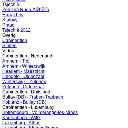
Tsjechië
Železná Ruda-Alžbětín
Harrachov
Klatovy
Praag
Tsjechië 2012
Overig
Cabineritten
Sluiten
Video
Cabineritten - Nederland
Arnhem - Tiel
Arnhem - Winterswijk
Haarlem - Maastricht
Hengelo - Oldenzaal
Winterswijk - Zutphen
Zutphen - Oldenzaal
Cabineritten - Duitsland
Bullay (DB) - Traben-Trarbach
Koblenz - Bullay (DB)
Cabineritten - Luxemburg
Bettembourg - Volmerange-les-Mines
Kautenbach - Wiltz
Luxemburg - Athus
Luxemburg - Kleinbettingen