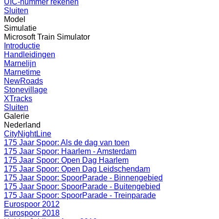
UIC-nummer rekenen
Sluiten
Model
Simulatie
Microsoft Train Simulator
Introductie
Handleidingen
Marnelijn
Marnetime
NewRoads
Stonevillage
XTracks
Sluiten
Galerie
Nederland
CityNightLine
175 Jaar Spoor: Als de dag van toen
175 Jaar Spoor: Haarlem - Amsterdam
175 Jaar Spoor: Open Dag Haarlem
175 Jaar Spoor: Open Dag Leidschendam
175 Jaar Spoor: SpoorParade - Binnengebied
175 Jaar Spoor: SpoorParade - Buitengebied
175 Jaar Spoor: SpoorParade - Treinparade
Eurospoor 2012
Eurospoor 2018