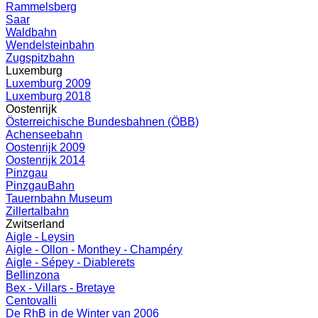
Rammelsberg
Saar
Waldbahn
Wendelsteinbahn
Zugspitzbahn
Luxemburg
Luxemburg 2009
Luxemburg 2018
Oostenrijk
Österreichische Bundesbahnen (ÖBB)
Achenseebahn
Oostenrijk 2009
Oostenrijk 2014
Pinzgau
PinzgauBahn
Tauernbahn Museum
Zillertalbahn
Zwitserland
Aigle - Leysin
Aigle - Ollon - Monthey - Champéry
Aigle - Sépey - Diablerets
Bellinzona
Bex - Villars - Bretaye
Centovalli
De RhB in de Winter van 2006