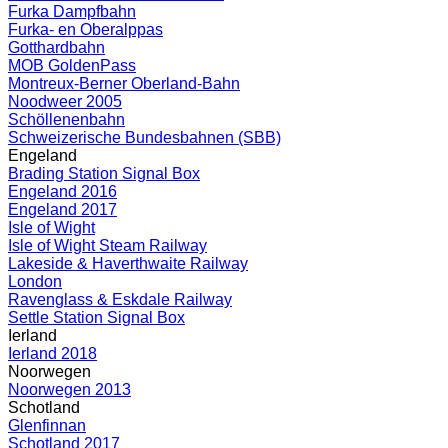
Furka Dampfbahn
Furka- en Oberalppas
Gotthardbahn
MOB GoldenPass
Montreux-Berner Oberland-Bahn
Noodweer 2005
Schöllenenbahn
Schweizerische Bundesbahnen (SBB)
Engeland
Brading Station Signal Box
Engeland 2016
Engeland 2017
Isle of Wight
Isle of Wight Steam Railway
Lakeside & Haverthwaite Railway
London
Ravenglass & Eskdale Railway
Settle Station Signal Box
Ierland
Ierland 2018
Noorwegen
Noorwegen 2013
Schotland
Glenfinnan
Schotland 2017