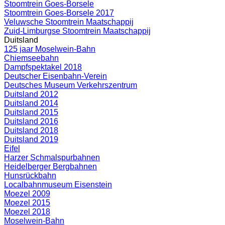
Stoomtrein Goes-Borsele
Stoomtrein Goes-Borsele 2017
Veluwsche Stoomtrein Maatschappij
Zuid-Limburgse Stoomtrein Maatschappij
Duitsland
125 jaar Moselwein-Bahn
Chiemseebahn
Dampfspektakel 2018
Deutscher Eisenbahn-Verein
Deutsches Museum Verkehrszentrum
Duitsland 2012
Duitsland 2014
Duitsland 2015
Duitsland 2016
Duitsland 2018
Duitsland 2019
Eifel
Harzer Schmalspurbahnen
Heidelberger Bergbahnen
Hunsrückbahn
Localbahnmuseum Eisenstein
Moezel 2009
Moezel 2015
Moezel 2018
Moselwein-Bahn