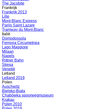
The Jacobite
Frankrijk
Frankrijk 2013
Lille
Mont-Blanc Express
Parijs Saint Lazare
Tramway du Mont-Blanc
Italië
Domodossola
Ferrovia Circumetnea
Lago Maggiore
Milaan
Napels
Rittner Bahn
Stresa
Venetië
Letland
Letland 2019
Polen
Auschwitz
Bielsko-Biała
Chabówka spoorwegmuseum
Krakau
Polen 2010
Polen 2019