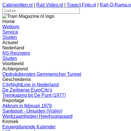
Cabineritten.nl
|
Rail Video.nl
|
Traject Foto.nl
|
Rail-O-Rama.n
Home
Welkom
Service
Sluiten
Actueel
Nederland
NS Reizigers
Sluiten
Voorbeeld
Achtergrond
Opdrukdiensten Gemmenicher Tunnel
Geschiedenis
CityNightLine in Nederland
De Zwitserse EuroCity's
Treinkaping bij De Punt (1977)
Reportage
Akkrum in februari 1979
Santpoort - IJmuiden (Vislijn)
Werkzaamheden Heerhugowaard
Kroniek
Eeuwigdurende Kalender