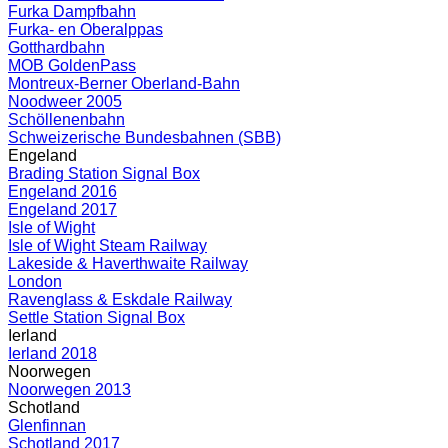
Furka Dampfbahn
Furka- en Oberalppas
Gotthardbahn
MOB GoldenPass
Montreux-Berner Oberland-Bahn
Noodweer 2005
Schöllenenbahn
Schweizerische Bundesbahnen (SBB)
Engeland
Brading Station Signal Box
Engeland 2016
Engeland 2017
Isle of Wight
Isle of Wight Steam Railway
Lakeside & Haverthwaite Railway
London
Ravenglass & Eskdale Railway
Settle Station Signal Box
Ierland
Ierland 2018
Noorwegen
Noorwegen 2013
Schotland
Glenfinnan
Schotland 2017