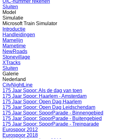
UIC-nummer rekenen
Sluiten
Model
Simulatie
Microsoft Train Simulator
Introductie
Handleidingen
Marnelijn
Marnetime
NewRoads
Stonevillage
XTracks
Sluiten
Galerie
Nederland
CityNightLine
175 Jaar Spoor: Als de dag van toen
175 Jaar Spoor: Haarlem - Amsterdam
175 Jaar Spoor: Open Dag Haarlem
175 Jaar Spoor: Open Dag Leidschendam
175 Jaar Spoor: SpoorParade - Binnengebied
175 Jaar Spoor: SpoorParade - Buitengebied
175 Jaar Spoor: SpoorParade - Treinparade
Eurospoor 2012
Eurospoor 2018