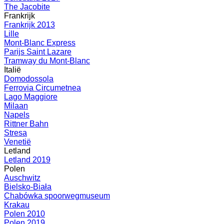
The Jacobite
Frankrijk
Frankrijk 2013
Lille
Mont-Blanc Express
Parijs Saint Lazare
Tramway du Mont-Blanc
Italië
Domodossola
Ferrovia Circumetnea
Lago Maggiore
Milaan
Napels
Rittner Bahn
Stresa
Venetië
Letland
Letland 2019
Polen
Auschwitz
Bielsko-Biała
Chabówka spoorwegmuseum
Krakau
Polen 2010
Polen 2019