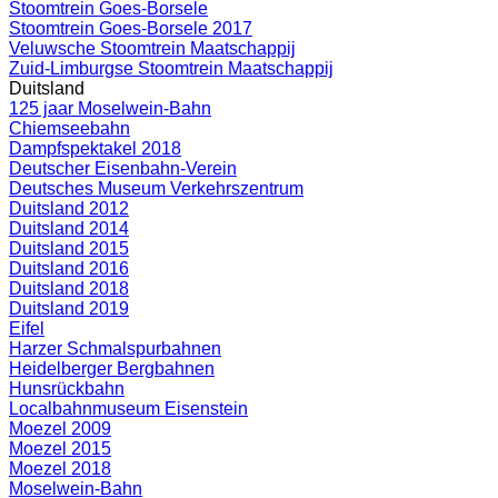
Stoomtrein Goes-Borsele
Stoomtrein Goes-Borsele 2017
Veluwsche Stoomtrein Maatschappij
Zuid-Limburgse Stoomtrein Maatschappij
Duitsland
125 jaar Moselwein-Bahn
Chiemseebahn
Dampfspektakel 2018
Deutscher Eisenbahn-Verein
Deutsches Museum Verkehrszentrum
Duitsland 2012
Duitsland 2014
Duitsland 2015
Duitsland 2016
Duitsland 2018
Duitsland 2019
Eifel
Harzer Schmalspurbahnen
Heidelberger Bergbahnen
Hunsrückbahn
Localbahnmuseum Eisenstein
Moezel 2009
Moezel 2015
Moezel 2018
Moselwein-Bahn