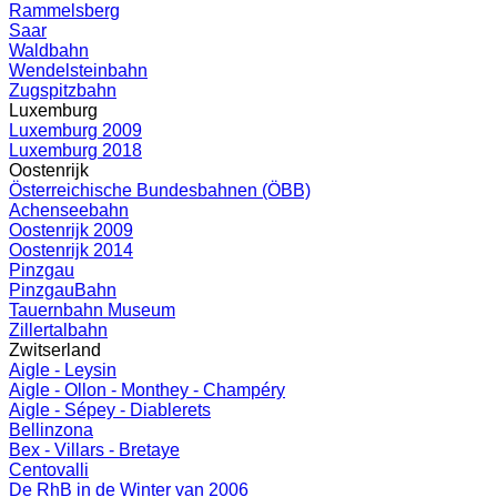
Rammelsberg
Saar
Waldbahn
Wendelsteinbahn
Zugspitzbahn
Luxemburg
Luxemburg 2009
Luxemburg 2018
Oostenrijk
Österreichische Bundesbahnen (ÖBB)
Achenseebahn
Oostenrijk 2009
Oostenrijk 2014
Pinzgau
PinzgauBahn
Tauernbahn Museum
Zillertalbahn
Zwitserland
Aigle - Leysin
Aigle - Ollon - Monthey - Champéry
Aigle - Sépey - Diablerets
Bellinzona
Bex - Villars - Bretaye
Centovalli
De RhB in de Winter van 2006