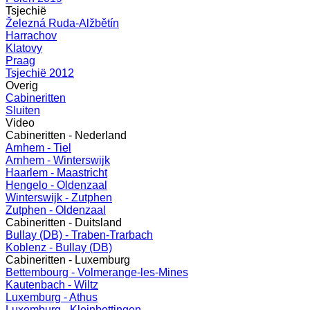
Tsjechië
Železná Ruda-Alžbětín
Harrachov
Klatovy
Praag
Tsjechië 2012
Overig
Cabineritten
Sluiten
Video
Cabineritten - Nederland
Arnhem - Tiel
Arnhem - Winterswijk
Haarlem - Maastricht
Hengelo - Oldenzaal
Winterswijk - Zutphen
Zutphen - Oldenzaal
Cabineritten - Duitsland
Bullay (DB) - Traben-Trarbach
Koblenz - Bullay (DB)
Cabineritten - Luxemburg
Bettembourg - Volmerange-les-Mines
Kautenbach - Wiltz
Luxemburg - Athus
Luxemburg - Kleinbettingen