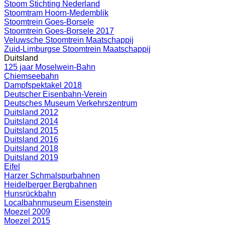
Stoom Stichting Nederland
Stoomtram Hoorn-Medemblik
Stoomtrein Goes-Borsele
Stoomtrein Goes-Borsele 2017
Veluwsche Stoomtrein Maatschappij
Zuid-Limburgse Stoomtrein Maatschappij
Duitsland
125 jaar Moselwein-Bahn
Chiemseebahn
Dampfspektakel 2018
Deutscher Eisenbahn-Verein
Deutsches Museum Verkehrszentrum
Duitsland 2012
Duitsland 2014
Duitsland 2015
Duitsland 2016
Duitsland 2018
Duitsland 2019
Eifel
Harzer Schmalspurbahnen
Heidelberger Bergbahnen
Hunsrückbahn
Localbahnmuseum Eisenstein
Moezel 2009
Moezel 2015