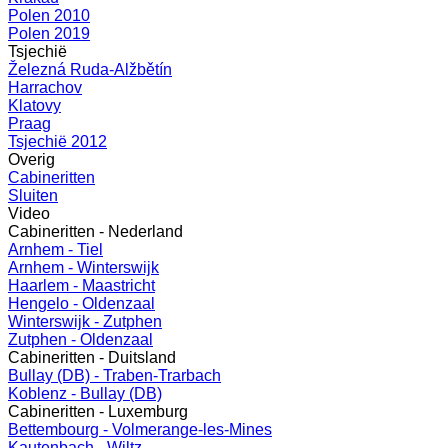
Polen 2010
Polen 2019
Tsjechië
Železná Ruda-Alžbětín
Harrachov
Klatovy
Praag
Tsjechië 2012
Overig
Cabineritten
Sluiten
Video
Cabineritten - Nederland
Arnhem - Tiel
Arnhem - Winterswijk
Haarlem - Maastricht
Hengelo - Oldenzaal
Winterswijk - Zutphen
Zutphen - Oldenzaal
Cabineritten - Duitsland
Bullay (DB) - Traben-Trarbach
Koblenz - Bullay (DB)
Cabineritten - Luxemburg
Bettembourg - Volmerange-les-Mines
Kautenbach - Wiltz