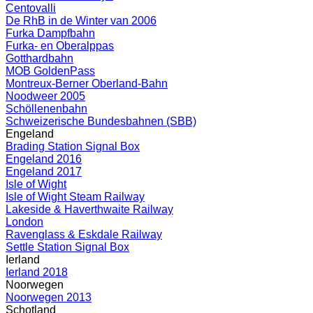
Centovalli
De RhB in de Winter van 2006
Furka Dampfbahn
Furka- en Oberalppas
Gotthardbahn
MOB GoldenPass
Montreux-Berner Oberland-Bahn
Noodweer 2005
Schöllenenbahn
Schweizerische Bundesbahnen (SBB)
Engeland
Brading Station Signal Box
Engeland 2016
Engeland 2017
Isle of Wight
Isle of Wight Steam Railway
Lakeside & Haverthwaite Railway
London
Ravenglass & Eskdale Railway
Settle Station Signal Box
Ierland
Ierland 2018
Noorwegen
Noorwegen 2013
Schotland