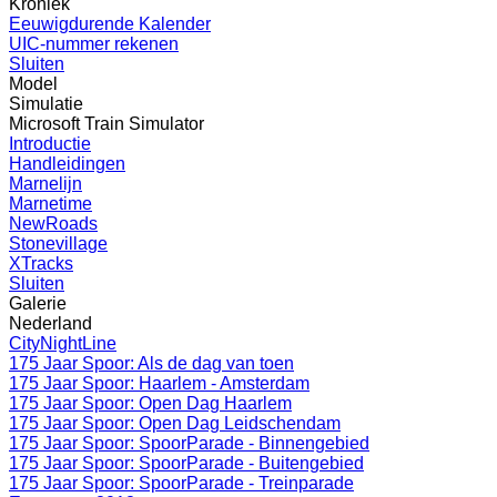
Kroniek
Eeuwigdurende Kalender
UIC-nummer rekenen
Sluiten
Model
Simulatie
Microsoft Train Simulator
Introductie
Handleidingen
Marnelijn
Marnetime
NewRoads
Stonevillage
XTracks
Sluiten
Galerie
Nederland
CityNightLine
175 Jaar Spoor: Als de dag van toen
175 Jaar Spoor: Haarlem - Amsterdam
175 Jaar Spoor: Open Dag Haarlem
175 Jaar Spoor: Open Dag Leidschendam
175 Jaar Spoor: SpoorParade - Binnengebied
175 Jaar Spoor: SpoorParade - Buitengebied
175 Jaar Spoor: SpoorParade - Treinparade