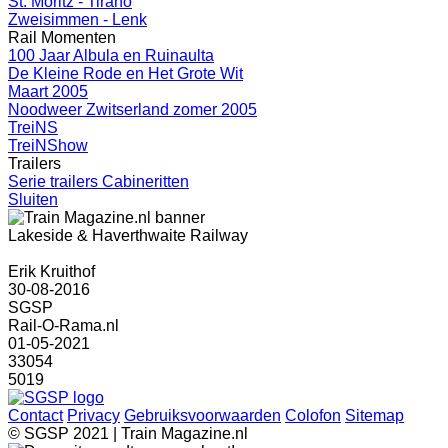
St. Moritz - Tirano
Zweisimmen - Lenk
Rail Momenten
100 Jaar Albula en Ruinaulta
De Kleine Rode en Het Grote Wit
Maart 2005
Noodweer Zwitserland zomer 2005
TreiNS
TreiNShow
Trailers
Serie trailers Cabineritten
Sluiten
Lakeside & Haverthwaite Railway
Erik Kruithof
30-08-2016
SGSP
Rail-O-Rama.nl
01-05-2021
33054
5019
Contact
Privacy
Gebruiksvoorwaarden
Colofon
Sitemap
© SGSP 2021 | Train Magazine.nl