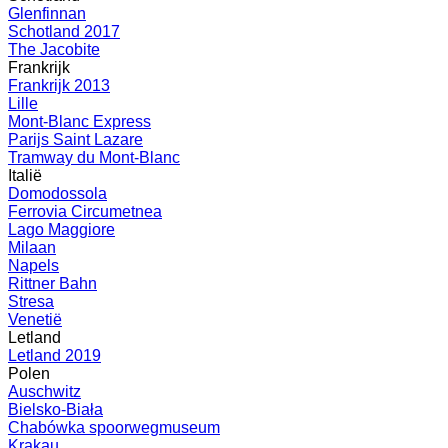
Glenfinnan
Schotland 2017
The Jacobite
Frankrijk
Frankrijk 2013
Lille
Mont-Blanc Express
Parijs Saint Lazare
Tramway du Mont-Blanc
Italië
Domodossola
Ferrovia Circumetnea
Lago Maggiore
Milaan
Napels
Rittner Bahn
Stresa
Venetië
Letland
Letland 2019
Polen
Auschwitz
Bielsko-Biała
Chabówka spoorwegmuseum
Krakau