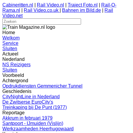
Cabineritten.nl
|
Rail Video.nl
|
Traject Foto.nl
|
Rail-O-
Rama.nl
|
Rail Video.co.uk
|
Bahnen im Bild.de
|
Rail
Video.net
Home
Welkom
Service
Sluiten
Actueel
Nederland
NS Reizigers
Sluiten
Voorbeeld
Achtergrond
Opdrukdiensten Gemmenicher Tunnel
Geschiedenis
CityNightLine in Nederland
De Zwitserse EuroCity's
Treinkaping bij De Punt (1977)
Reportage
Akkrum in februari 1979
Santpoort - IJmuiden (Vislijn)
Werkzaamheden Heerhugowaard