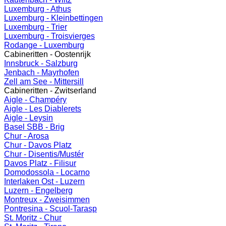
Luxemburg - Athus
Luxemburg - Kleinbettingen
Luxemburg - Trier
Luxemburg - Troisvierges
Rodange - Luxemburg
Cabineritten - Oostenrijk
Innsbruck - Salzburg
Jenbach - Mayrhofen
Zell am See - Mittersill
Cabineritten - Zwitserland
Aigle - Champéry
Aigle - Les Diablerets
Aigle - Leysin
Basel SBB - Brig
Chur - Arosa
Chur - Davos Platz
Chur - Disentis/Mustér
Davos Platz - Filisur
Domodossola - Locarno
Interlaken Ost - Luzern
Luzern - Engelberg
Montreux - Zweisimmen
Pontresina - Scuol-Tarasp
St. Moritz - Chur