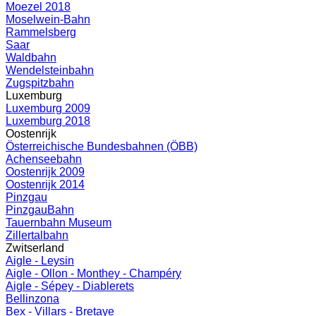
Moezel 2018
Moselwein-Bahn
Rammelsberg
Saar
Waldbahn
Wendelsteinbahn
Zugspitzbahn
Luxemburg
Luxemburg 2009
Luxemburg 2018
Oostenrijk
Österreichische Bundesbahnen (ÖBB)
Achenseebahn
Oostenrijk 2009
Oostenrijk 2014
Pinzgau
PinzgauBahn
Tauernbahn Museum
Zillertalbahn
Zwitserland
Aigle - Leysin
Aigle - Ollon - Monthey - Champéry
Aigle - Sépey - Diablerets
Bellinzona
Bex - Villars - Bretaye