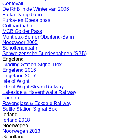
Centovalli
De RhB in de Winter van 2006
Furka Dampfbahn
Furka- en Oberalppas
Gotthardbahn
MOB GoldenPass
Montreux-Berner Oberland-Bahn
Noodweer 2005
Schöllenenbahn
Schweizerische Bundesbahnen (SBB)
Engeland
Brading Station Signal Box
Engeland 2016
Engeland 2017
Isle of Wight
Isle of Wight Steam Railway
Lakeside & Haverthwaite Railway
London
Ravenglass & Eskdale Railway
Settle Station Signal Box
Ierland
Ierland 2018
Noorwegen
Noorwegen 2013
Schotland