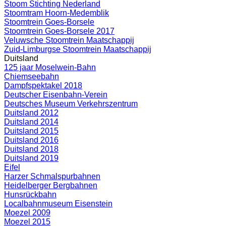
Stoom Stichting Nederland
Stoomtram Hoorn-Medemblik
Stoomtrein Goes-Borsele
Stoomtrein Goes-Borsele 2017
Veluwsche Stoomtrein Maatschappij
Zuid-Limburgse Stoomtrein Maatschappij
Duitsland
125 jaar Moselwein-Bahn
Chiemseebahn
Dampfspektakel 2018
Deutscher Eisenbahn-Verein
Deutsches Museum Verkehrszentrum
Duitsland 2012
Duitsland 2014
Duitsland 2015
Duitsland 2016
Duitsland 2018
Duitsland 2019
Eifel
Harzer Schmalspurbahnen
Heidelberger Bergbahnen
Hunsrückbahn
Localbahnmuseum Eisenstein
Moezel 2009
Moezel 2015