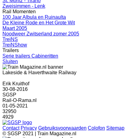
St. Moritz - Tirano
Zweisimmen - Lenk
Rail Momenten
100 Jaar Albula en Ruinaulta
De Kleine Rode en Het Grote Wit
Maart 2005
Noodweer Zwitserland zomer 2005
TreiNS
TreiNShow
Trailers
Serie trailers Cabineritten
Sluiten
Lakeside & Haverthwaite Railway
Erik Kruithof
30-08-2016
SGSP
Rail-O-Rama.nl
01-05-2021
32950
4929
Contact
Privacy
Gebruiksvoorwaarden
Colofon
Sitemap
© SGSP 2021 | Train Magazine.nl