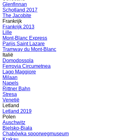
Glenfinnan
Schotland 2017
The Jacobite
Frankrijk
Frankrijk 2013
Lille
Mont-Blanc Express
Parijs Saint Lazare
Tramway du Mont-Blanc
Italië
Domodossola
Ferrovia Circumetnea
Lago Maggiore
Milaan
Napels
Rittner Bahn
Stresa
Venetië
Letland
Letland 2019
Polen
Auschwitz
Bielsko-Biała
Chabówka spoorwegmuseum
Krakau