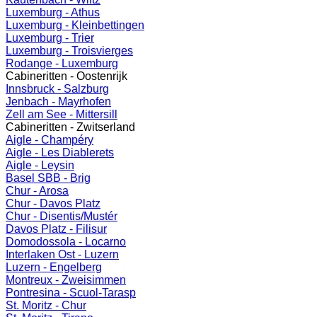
Luxemburg - Athus
Luxemburg - Kleinbettingen
Luxemburg - Trier
Luxemburg - Troisvierges
Rodange - Luxemburg
Cabineritten - Oostenrijk
Innsbruck - Salzburg
Jenbach - Mayrhofen
Zell am See - Mittersill
Cabineritten - Zwitserland
Aigle - Champéry
Aigle - Les Diablerets
Aigle - Leysin
Basel SBB - Brig
Chur - Arosa
Chur - Davos Platz
Chur - Disentis/Mustér
Davos Platz - Filisur
Domodossola - Locarno
Interlaken Ost - Luzern
Luzern - Engelberg
Montreux - Zweisimmen
Pontresina - Scuol-Tarasp
St. Moritz - Chur