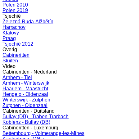
Polen 2010
Polen 2019
Tsjechië
Železná Ruda-Alžbětín
Harrachov
Klatovy
Praag
Tsjechië 2012
Overig
Cabineritten
Sluiten
Video
Cabineritten - Nederland
Arnhem - Tiel
Arnhem - Winterswijk
Haarlem - Maastricht
Hengelo - Oldenzaal
Winterswijk - Zutphen
Zutphen - Oldenzaal
Cabineritten - Duitsland
Bullay (DB) - Traben-Trarbach
Koblenz - Bullay (DB)
Cabineritten - Luxemburg
Bettembourg - Volmerange-les-Mines
Kautenbach - Wiltz