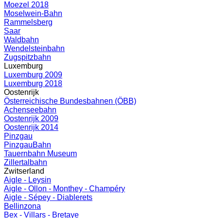
Moezel 2018
Moselwein-Bahn
Rammelsberg
Saar
Waldbahn
Wendelsteinbahn
Zugspitzbahn
Luxemburg
Luxemburg 2009
Luxemburg 2018
Oostenrijk
Österreichische Bundesbahnen (ÖBB)
Achenseebahn
Oostenrijk 2009
Oostenrijk 2014
Pinzgau
PinzgauBahn
Tauernbahn Museum
Zillertalbahn
Zwitserland
Aigle - Leysin
Aigle - Ollon - Monthey - Champéry
Aigle - Sépey - Diablerets
Bellinzona
Bex - Villars - Bretaye