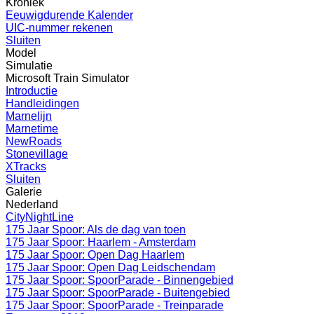
Kroniek
Eeuwigdurende Kalender
UIC-nummer rekenen
Sluiten
Model
Simulatie
Microsoft Train Simulator
Introductie
Handleidingen
Marnelijn
Marnetime
NewRoads
Stonevillage
XTracks
Sluiten
Galerie
Nederland
CityNightLine
175 Jaar Spoor: Als de dag van toen
175 Jaar Spoor: Haarlem - Amsterdam
175 Jaar Spoor: Open Dag Haarlem
175 Jaar Spoor: Open Dag Leidschendam
175 Jaar Spoor: SpoorParade - Binnengebied
175 Jaar Spoor: SpoorParade - Buitengebied
175 Jaar Spoor: SpoorParade - Treinparade