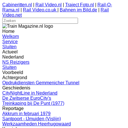
Cabineritten.nl
|
Rail Video.nl
|
Traject Foto.nl
|
Rail-O-
Rama.nl
|
Rail Video.co.uk
|
Bahnen im Bild.de
|
Rail
Video.net
Home
Welkom
Service
Sluiten
Actueel
Nederland
NS Reizigers
Sluiten
Voorbeeld
Achtergrond
Opdrukdiensten Gemmenicher Tunnel
Geschiedenis
CityNightLine in Nederland
De Zwitserse EuroCity's
Treinkaping bij De Punt (1977)
Reportage
Akkrum in februari 1979
Santpoort - IJmuiden (Vislijn)
Werkzaamheden Heerhugowaard