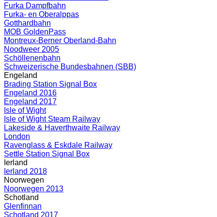
Furka Dampfbahn
Furka- en Oberalppas
Gotthardbahn
MOB GoldenPass
Montreux-Berner Oberland-Bahn
Noodweer 2005
Schöllenenbahn
Schweizerische Bundesbahnen (SBB)
Engeland
Brading Station Signal Box
Engeland 2016
Engeland 2017
Isle of Wight
Isle of Wight Steam Railway
Lakeside & Haverthwaite Railway
London
Ravenglass & Eskdale Railway
Settle Station Signal Box
Ierland
Ierland 2018
Noorwegen
Noorwegen 2013
Schotland
Glenfinnan
Schotland 2017