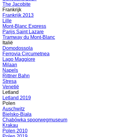
The Jacobite
Frankrijk
Frankrijk 2013
Lille
Mont-Blanc Express
Parijs Saint Lazare
Tramway du Mont-Blanc
Italië
Domodossola
Ferrovia Circumetnea
Lago Maggiore
Milaan
Napels
Rittner Bahn
Stresa
Venetië
Letland
Letland 2019
Polen
Auschwitz
Bielsko-Biała
Chabówka spoorwegmuseum
Krakau
Polen 2010
Polen 2019