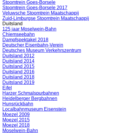
Stoomtrein Goes-Borsele
Stoomtrein Goes-Borsele 2017
Veluwsche Stoomtrein Maatschappij
Zuid-Limburgse Stoomtrein Maatschappij
Duitsland
125 jaar Moselwein-Bahn
Chiemseebahn
Dampfspektakel 2018
Deutscher Eisenbahn-Verein
Deutsches Museum Verkehrszentrum
Duitsland 2012
Duitsland 2014
Duitsland 2015
Duitsland 2016
Duitsland 2018
Duitsland 2019
Eifel
Harzer Schmalspurbahnen
Heidelberger Bergbahnen
Hunsrückbahn
Localbahnmuseum Eisenstein
Moezel 2009
Moezel 2015
Moezel 2018
Moselwein-Bahn