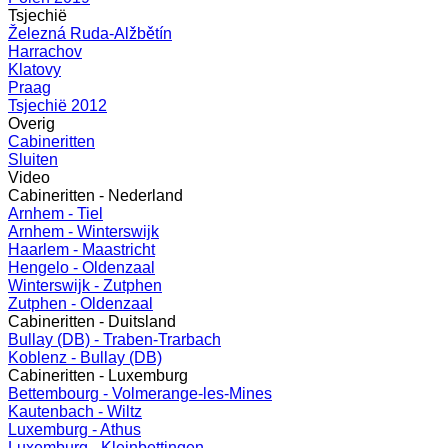
Tsjechië
Železná Ruda-Alžbětín
Harrachov
Klatovy
Praag
Tsjechië 2012
Overig
Cabineritten
Sluiten
Video
Cabineritten - Nederland
Arnhem - Tiel
Arnhem - Winterswijk
Haarlem - Maastricht
Hengelo - Oldenzaal
Winterswijk - Zutphen
Zutphen - Oldenzaal
Cabineritten - Duitsland
Bullay (DB) - Traben-Trarbach
Koblenz - Bullay (DB)
Cabineritten - Luxemburg
Bettembourg - Volmerange-les-Mines
Kautenbach - Wiltz
Luxemburg - Athus
Luxemburg - Kleinbettingen