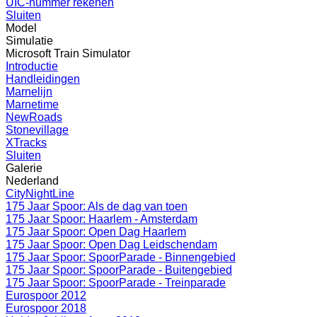
UIC-nummer rekenen
Sluiten
Model
Simulatie
Microsoft Train Simulator
Introductie
Handleidingen
Marnelijn
Marnetime
NewRoads
Stonevillage
XTracks
Sluiten
Galerie
Nederland
CityNightLine
175 Jaar Spoor: Als de dag van toen
175 Jaar Spoor: Haarlem - Amsterdam
175 Jaar Spoor: Open Dag Haarlem
175 Jaar Spoor: Open Dag Leidschendam
175 Jaar Spoor: SpoorParade - Binnengebied
175 Jaar Spoor: SpoorParade - Buitengebied
175 Jaar Spoor: SpoorParade - Treinparade
Eurospoor 2012
Eurospoor 2018