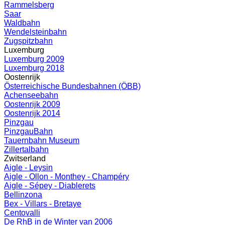
Rammelsberg
Saar
Waldbahn
Wendelsteinbahn
Zugspitzbahn
Luxemburg
Luxemburg 2009
Luxemburg 2018
Oostenrijk
Österreichische Bundesbahnen (ÖBB)
Achenseebahn
Oostenrijk 2009
Oostenrijk 2014
Pinzgau
PinzgauBahn
Tauernbahn Museum
Zillertalbahn
Zwitserland
Aigle - Leysin
Aigle - Ollon - Monthey - Champéry
Aigle - Sépey - Diablerets
Bellinzona
Bex - Villars - Bretaye
Centovalli
De RhB in de Winter van 2006