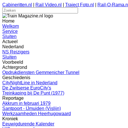
Cabineritten.nl
|
Rail Video.nl
|
Traject Foto.nl
|
Rail-O-Rama.n
Home
Welkom
Service
Sluiten
Actueel
Nederland
NS Reizigers
Sluiten
Voorbeeld
Achtergrond
Opdrukdiensten Gemmenicher Tunnel
Geschiedenis
CityNightLine in Nederland
De Zwitserse EuroCity's
Treinkaping bij De Punt (1977)
Reportage
Akkrum in februari 1979
Santpoort - IJmuiden (Vislijn)
Werkzaamheden Heerhugowaard
Kroniek
Eeuwigdurende Kalender