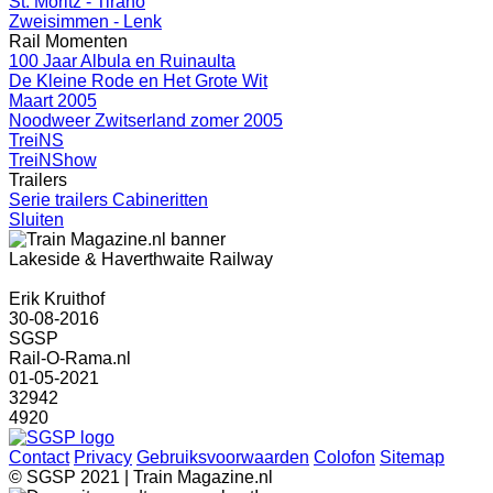
St. Moritz - Tirano
Zweisimmen - Lenk
Rail Momenten
100 Jaar Albula en Ruinaulta
De Kleine Rode en Het Grote Wit
Maart 2005
Noodweer Zwitserland zomer 2005
TreiNS
TreiNShow
Trailers
Serie trailers Cabineritten
Sluiten
Lakeside & Haverthwaite Railway
Erik Kruithof
30-08-2016
SGSP
Rail-O-Rama.nl
01-05-2021
32942
4920
Contact
Privacy
Gebruiksvoorwaarden
Colofon
Sitemap
© SGSP 2021 | Train Magazine.nl