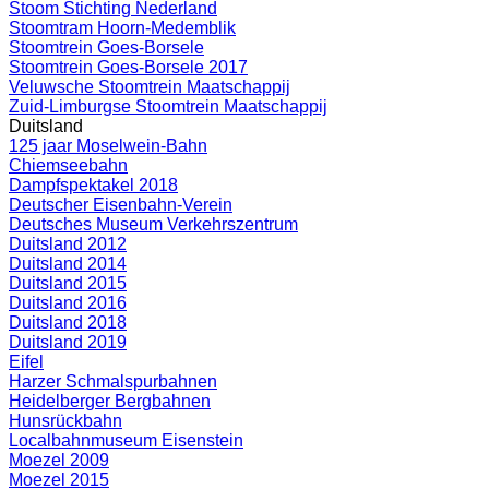
Stoom Stichting Nederland
Stoomtram Hoorn-Medemblik
Stoomtrein Goes-Borsele
Stoomtrein Goes-Borsele 2017
Veluwsche Stoomtrein Maatschappij
Zuid-Limburgse Stoomtrein Maatschappij
Duitsland
125 jaar Moselwein-Bahn
Chiemseebahn
Dampfspektakel 2018
Deutscher Eisenbahn-Verein
Deutsches Museum Verkehrszentrum
Duitsland 2012
Duitsland 2014
Duitsland 2015
Duitsland 2016
Duitsland 2018
Duitsland 2019
Eifel
Harzer Schmalspurbahnen
Heidelberger Bergbahnen
Hunsrückbahn
Localbahnmuseum Eisenstein
Moezel 2009
Moezel 2015