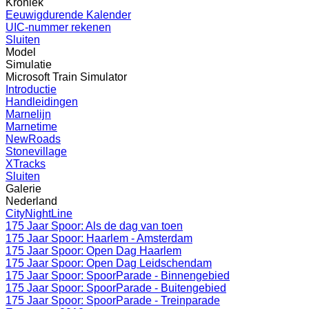
Kroniek
Eeuwigdurende Kalender
UIC-nummer rekenen
Sluiten
Model
Simulatie
Microsoft Train Simulator
Introductie
Handleidingen
Marnelijn
Marnetime
NewRoads
Stonevillage
XTracks
Sluiten
Galerie
Nederland
CityNightLine
175 Jaar Spoor: Als de dag van toen
175 Jaar Spoor: Haarlem - Amsterdam
175 Jaar Spoor: Open Dag Haarlem
175 Jaar Spoor: Open Dag Leidschendam
175 Jaar Spoor: SpoorParade - Binnengebied
175 Jaar Spoor: SpoorParade - Buitengebied
175 Jaar Spoor: SpoorParade - Treinparade