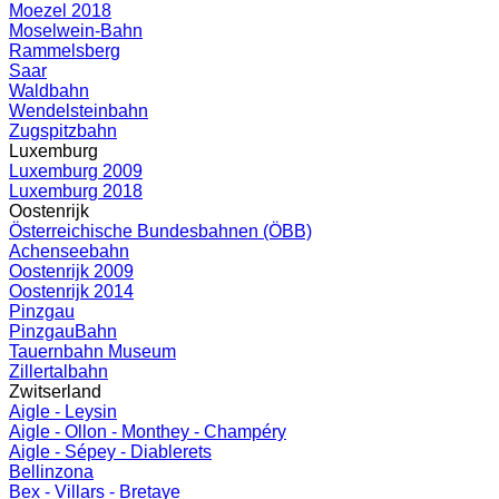
Moezel 2018
Moselwein-Bahn
Rammelsberg
Saar
Waldbahn
Wendelsteinbahn
Zugspitzbahn
Luxemburg
Luxemburg 2009
Luxemburg 2018
Oostenrijk
Österreichische Bundesbahnen (ÖBB)
Achenseebahn
Oostenrijk 2009
Oostenrijk 2014
Pinzgau
PinzgauBahn
Tauernbahn Museum
Zillertalbahn
Zwitserland
Aigle - Leysin
Aigle - Ollon - Monthey - Champéry
Aigle - Sépey - Diablerets
Bellinzona
Bex - Villars - Bretaye