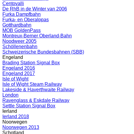
Centovalli
De RhB in de Winter van 2006
Furka Dampfbahn
Furka- en Oberalppas
Gotthardbahn
MOB GoldenPass
Montreux-Berner Oberland-Bahn
Noodweer 2005
Schöllenenbahn
Schweizerische Bundesbahnen (SBB)
Engeland
Brading Station Signal Box
Engeland 2016
Engeland 2017
Isle of Wight
Isle of Wight Steam Railway
Lakeside & Haverthwaite Railway
London
Ravenglass & Eskdale Railway
Settle Station Signal Box
Ierland
Ierland 2018
Noorwegen
Noorwegen 2013
Schotland