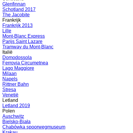
Glenfinnan
Schotland 2017
The Jacobite
Frankrijk
Frankrijk 2013
Lille
Mont-Blanc Express
Parijs Saint Lazare
Tramway du Mont-Blanc
Italië
Domodossola
Ferrovia Circumetnea
Lago Maggiore
Milaan
Napels
Rittner Bahn
Stresa
Venetië
Letland
Letland 2019
Polen
Auschwitz
Bielsko-Biała
Chabówka spoorwegmuseum
Krakau