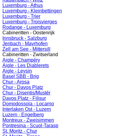
Luxemburg - Athus
Luxemburg - Kleinbettingen
Luxemburg - Trier
Luxemburg - Troisvierges
Rodange - Luxemburg
Cabineritten - Oostenrijk
Innsbruck - Salzburg
Jenbach - Mayrhofen
Zell am See - Mittersill
Cabineritten - Zwitserland
Aigle - Champéry
Aigle - Les Diablerets
Aigle - Leysin
Basel SBB - Brig
Chur - Arosa
Chur - Davos Platz
Chur - Disentis/Mustér
Davos Platz - Filisur
Domodossola - Locarno
Interlaken Ost - Luzern
Luzern - Engelberg
Montreux - Zweisimmen
Pontresina - Scuol-Tarasp
St. Moritz - Chur