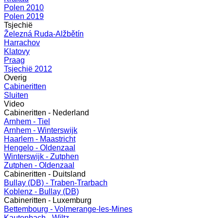
Polen 2010
Polen 2019
Tsjechië
Železná Ruda-Alžbětín
Harrachov
Klatovy
Praag
Tsjechië 2012
Overig
Cabineritten
Sluiten
Video
Cabineritten - Nederland
Arnhem - Tiel
Arnhem - Winterswijk
Haarlem - Maastricht
Hengelo - Oldenzaal
Winterswijk - Zutphen
Zutphen - Oldenzaal
Cabineritten - Duitsland
Bullay (DB) - Traben-Trarbach
Koblenz - Bullay (DB)
Cabineritten - Luxemburg
Bettembourg - Volmerange-les-Mines
Kautenbach - Wiltz