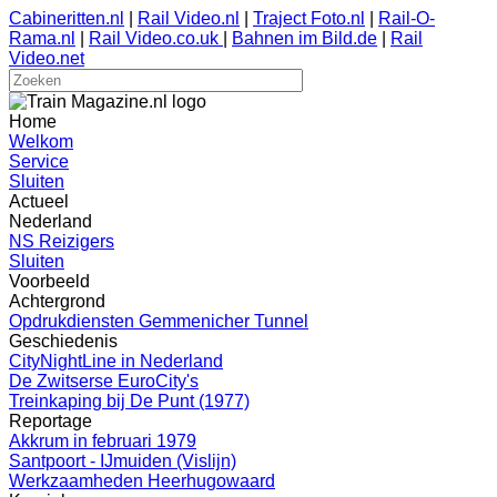
Cabineritten.nl
|
Rail Video.nl
|
Traject Foto.nl
|
Rail-O-
Rama.nl
|
Rail Video.co.uk
|
Bahnen im Bild.de
|
Rail
Video.net
Home
Welkom
Service
Sluiten
Actueel
Nederland
NS Reizigers
Sluiten
Voorbeeld
Achtergrond
Opdrukdiensten Gemmenicher Tunnel
Geschiedenis
CityNightLine in Nederland
De Zwitserse EuroCity's
Treinkaping bij De Punt (1977)
Reportage
Akkrum in februari 1979
Santpoort - IJmuiden (Vislijn)
Werkzaamheden Heerhugowaard