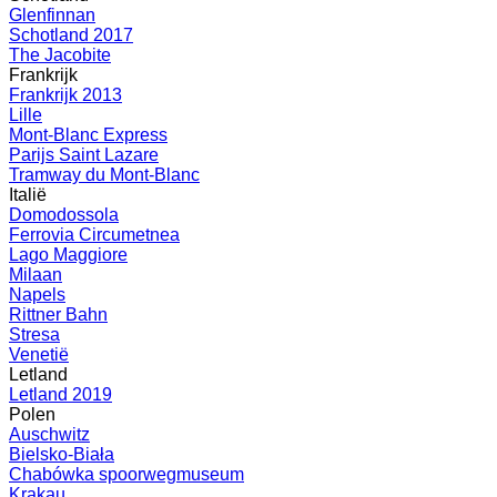
Glenfinnan
Schotland 2017
The Jacobite
Frankrijk
Frankrijk 2013
Lille
Mont-Blanc Express
Parijs Saint Lazare
Tramway du Mont-Blanc
Italië
Domodossola
Ferrovia Circumetnea
Lago Maggiore
Milaan
Napels
Rittner Bahn
Stresa
Venetië
Letland
Letland 2019
Polen
Auschwitz
Bielsko-Biała
Chabówka spoorwegmuseum
Krakau