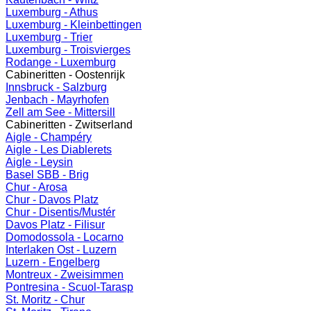
Luxemburg - Athus
Luxemburg - Kleinbettingen
Luxemburg - Trier
Luxemburg - Troisvierges
Rodange - Luxemburg
Cabineritten - Oostenrijk
Innsbruck - Salzburg
Jenbach - Mayrhofen
Zell am See - Mittersill
Cabineritten - Zwitserland
Aigle - Champéry
Aigle - Les Diablerets
Aigle - Leysin
Basel SBB - Brig
Chur - Arosa
Chur - Davos Platz
Chur - Disentis/Mustér
Davos Platz - Filisur
Domodossola - Locarno
Interlaken Ost - Luzern
Luzern - Engelberg
Montreux - Zweisimmen
Pontresina - Scuol-Tarasp
St. Moritz - Chur