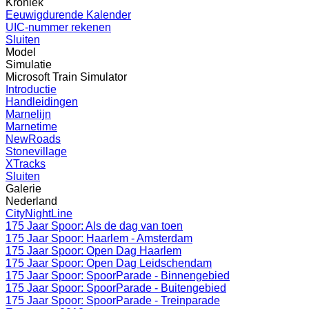
Kroniek
Eeuwigdurende Kalender
UIC-nummer rekenen
Sluiten
Model
Simulatie
Microsoft Train Simulator
Introductie
Handleidingen
Marnelijn
Marnetime
NewRoads
Stonevillage
XTracks
Sluiten
Galerie
Nederland
CityNightLine
175 Jaar Spoor: Als de dag van toen
175 Jaar Spoor: Haarlem - Amsterdam
175 Jaar Spoor: Open Dag Haarlem
175 Jaar Spoor: Open Dag Leidschendam
175 Jaar Spoor: SpoorParade - Binnengebied
175 Jaar Spoor: SpoorParade - Buitengebied
175 Jaar Spoor: SpoorParade - Treinparade