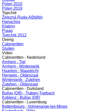
Polen 2010
Polen 2019
Tsjechië
Železná Ruda-Alžbětín
Harrachov
Klatovy
Praag
Tsjechië 2012
Overig
Cabineritten
Sluiten
Video
Cabineritten - Nederland
Arnhem - Tiel
Arnhem - Winterswijk
Haarlem - Maastricht
Hengelo - Oldenzaal
Winterswijk - Zutphen
Zutphen - Oldenzaal
Cabineritten - Duitsland
Bullay (DB) - Traben-Trarbach
Koblenz - Bullay (DB)
Cabineritten - Luxemburg
Bettembourg - Volmerange-les-Mines
Kautenbach - Wiltz