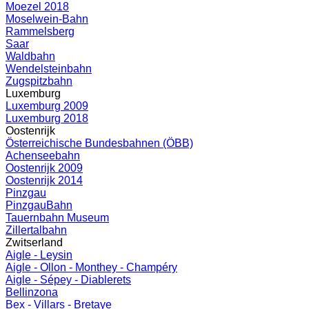
Moezel 2018
Moselwein-Bahn
Rammelsberg
Saar
Waldbahn
Wendelsteinbahn
Zugspitzbahn
Luxemburg
Luxemburg 2009
Luxemburg 2018
Oostenrijk
Österreichische Bundesbahnen (ÖBB)
Achenseebahn
Oostenrijk 2009
Oostenrijk 2014
Pinzgau
PinzgauBahn
Tauernbahn Museum
Zillertalbahn
Zwitserland
Aigle - Leysin
Aigle - Ollon - Monthey - Champéry
Aigle - Sépey - Diablerets
Bellinzona
Bex - Villars - Bretaye