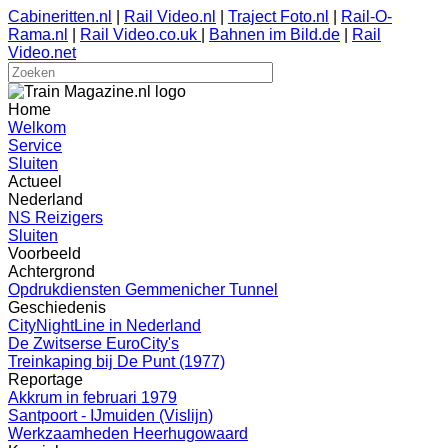
Cabineritten.nl
|
Rail Video.nl
|
Traject Foto.nl
|
Rail-O-
Rama.nl
|
Rail Video.co.uk
|
Bahnen im Bild.de
|
Rail
Video.net
Home
Welkom
Service
Sluiten
Actueel
Nederland
NS Reizigers
Sluiten
Voorbeeld
Achtergrond
Opdrukdiensten Gemmenicher Tunnel
Geschiedenis
CityNightLine in Nederland
De Zwitserse EuroCity's
Treinkaping bij De Punt (1977)
Reportage
Akkrum in februari 1979
Santpoort - IJmuiden (Vislijn)
Werkzaamheden Heerhugowaard