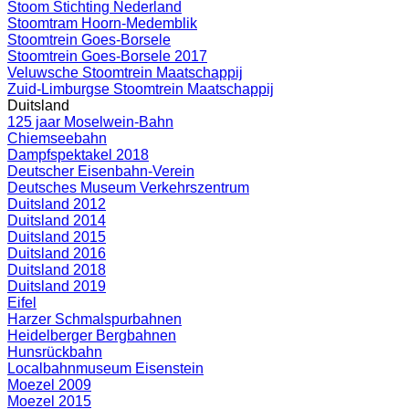
Stoom Stichting Nederland
Stoomtram Hoorn-Medemblik
Stoomtrein Goes-Borsele
Stoomtrein Goes-Borsele 2017
Veluwsche Stoomtrein Maatschappij
Zuid-Limburgse Stoomtrein Maatschappij
Duitsland
125 jaar Moselwein-Bahn
Chiemseebahn
Dampfspektakel 2018
Deutscher Eisenbahn-Verein
Deutsches Museum Verkehrszentrum
Duitsland 2012
Duitsland 2014
Duitsland 2015
Duitsland 2016
Duitsland 2018
Duitsland 2019
Eifel
Harzer Schmalspurbahnen
Heidelberger Bergbahnen
Hunsrückbahn
Localbahnmuseum Eisenstein
Moezel 2009
Moezel 2015