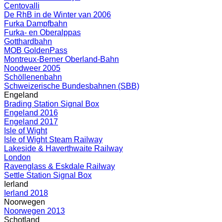
Centovalli
De RhB in de Winter van 2006
Furka Dampfbahn
Furka- en Oberalppas
Gotthardbahn
MOB GoldenPass
Montreux-Berner Oberland-Bahn
Noodweer 2005
Schöllenenbahn
Schweizerische Bundesbahnen (SBB)
Engeland
Brading Station Signal Box
Engeland 2016
Engeland 2017
Isle of Wight
Isle of Wight Steam Railway
Lakeside & Haverthwaite Railway
London
Ravenglass & Eskdale Railway
Settle Station Signal Box
Ierland
Ierland 2018
Noorwegen
Noorwegen 2013
Schotland