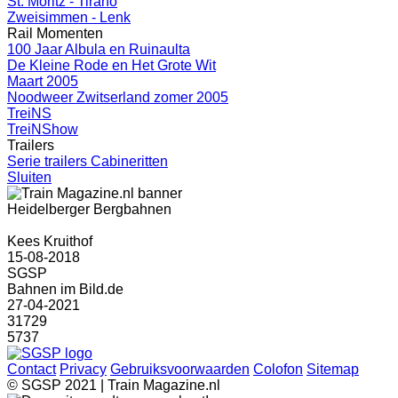
St. Moritz - Tirano
Zweisimmen - Lenk
Rail Momenten
100 Jaar Albula en Ruinaulta
De Kleine Rode en Het Grote Wit
Maart 2005
Noodweer Zwitserland zomer 2005
TreiNS
TreiNShow
Trailers
Serie trailers Cabineritten
Sluiten
Heidelberger Bergbahnen
Kees Kruithof
15-08-2018
SGSP
Bahnen im Bild.de
27-04-2021
31729
5737
Contact
Privacy
Gebruiksvoorwaarden
Colofon
Sitemap
© SGSP 2021 | Train Magazine.nl