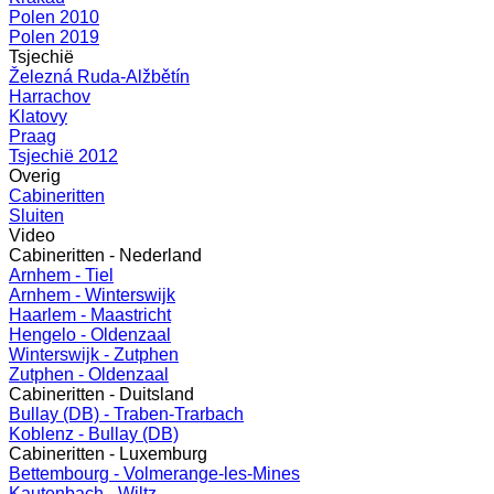
Polen 2010
Polen 2019
Tsjechië
Železná Ruda-Alžbětín
Harrachov
Klatovy
Praag
Tsjechië 2012
Overig
Cabineritten
Sluiten
Video
Cabineritten - Nederland
Arnhem - Tiel
Arnhem - Winterswijk
Haarlem - Maastricht
Hengelo - Oldenzaal
Winterswijk - Zutphen
Zutphen - Oldenzaal
Cabineritten - Duitsland
Bullay (DB) - Traben-Trarbach
Koblenz - Bullay (DB)
Cabineritten - Luxemburg
Bettembourg - Volmerange-les-Mines
Kautenbach - Wiltz