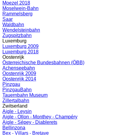
Moezel 2018
Moselwein-Bahn
Rammelsberg
Saar
Waldbahn
Wendelsteinbahn
Zugspitzbahn
Luxemburg
Luxemburg 2009
Luxemburg 2018
Oostenrijk
Österreichische Bundesbahnen (ÖBB)
Achenseebahn
Oostenrijk 2009
Oostenrijk 2014
Pinzgau
PinzgauBahn
Tauernbahn Museum
Zillertalbahn
Zwitserland
Aigle - Leysin
Aigle - Ollon - Monthey - Champéry
Aigle - Sépey - Diablerets
Bellinzona
Bex - Villars - Bretaye