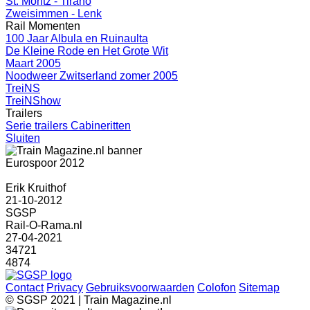
St. Moritz - Tirano
Zweisimmen - Lenk
Rail Momenten
100 Jaar Albula en Ruinaulta
De Kleine Rode en Het Grote Wit
Maart 2005
Noodweer Zwitserland zomer 2005
TreiNS
TreiNShow
Trailers
Serie trailers Cabineritten
Sluiten
Eurospoor 2012
Erik Kruithof
21-10-2012
SGSP
Rail-O-Rama.nl
27-04-2021
34721
4874
Contact
Privacy
Gebruiksvoorwaarden
Colofon
Sitemap
© SGSP 2021 | Train Magazine.nl