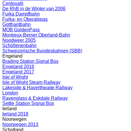
Centovalli
De RhB in de Winter van 2006
Furka Dampfbahn
Furka- en Oberalppas
Gotthardbahn
MOB GoldenPass
Montreux-Berner Oberland-Bahn
Noodweer 2005
Schöllenenbahn
Schweizerische Bundesbahnen (SBB)
Engeland
Brading Station Signal Box
Engeland 2016
Engeland 2017
Isle of Wight
Isle of Wight Steam Railway
Lakeside & Haverthwaite Railway
London
Ravenglass & Eskdale Railway
Settle Station Signal Box
Ierland
Ierland 2018
Noorwegen
Noorwegen 2013
Schotland