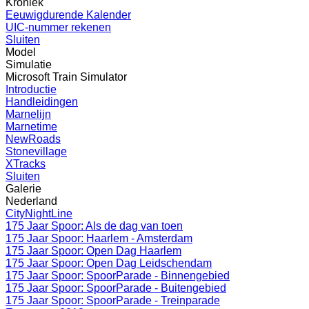
Kroniek
Eeuwigdurende Kalender
UIC-nummer rekenen
Sluiten
Model
Simulatie
Microsoft Train Simulator
Introductie
Handleidingen
Marnelijn
Marnetime
NewRoads
Stonevillage
XTracks
Sluiten
Galerie
Nederland
CityNightLine
175 Jaar Spoor: Als de dag van toen
175 Jaar Spoor: Haarlem - Amsterdam
175 Jaar Spoor: Open Dag Haarlem
175 Jaar Spoor: Open Dag Leidschendam
175 Jaar Spoor: SpoorParade - Binnengebied
175 Jaar Spoor: SpoorParade - Buitengebied
175 Jaar Spoor: SpoorParade - Treinparade