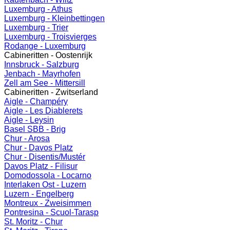
Luxemburg - Athus
Luxemburg - Kleinbettingen
Luxemburg - Trier
Luxemburg - Troisvierges
Rodange - Luxemburg
Cabineritten - Oostenrijk
Innsbruck - Salzburg
Jenbach - Mayrhofen
Zell am See - Mittersill
Cabineritten - Zwitserland
Aigle - Champéry
Aigle - Les Diablerets
Aigle - Leysin
Basel SBB - Brig
Chur - Arosa
Chur - Davos Platz
Chur - Disentis/Mustér
Davos Platz - Filisur
Domodossola - Locarno
Interlaken Ost - Luzern
Luzern - Engelberg
Montreux - Zweisimmen
Pontresina - Scuol-Tarasp
St. Moritz - Chur