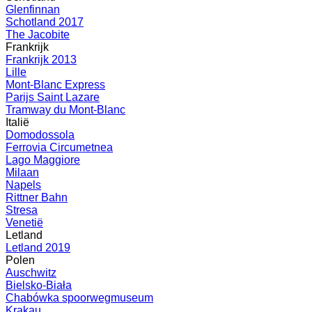
Glenfinnan
Schotland 2017
The Jacobite
Frankrijk
Frankrijk 2013
Lille
Mont-Blanc Express
Parijs Saint Lazare
Tramway du Mont-Blanc
Italië
Domodossola
Ferrovia Circumetnea
Lago Maggiore
Milaan
Napels
Rittner Bahn
Stresa
Venetië
Letland
Letland 2019
Polen
Auschwitz
Bielsko-Biała
Chabówka spoorwegmuseum
Krakau