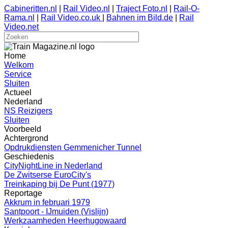
Cabineritten.nl
|
Rail Video.nl
|
Traject Foto.nl
|
Rail-O-
Rama.nl
|
Rail Video.co.uk
|
Bahnen im Bild.de
|
Rail
Video.net
Home
Welkom
Service
Sluiten
Actueel
Nederland
NS Reizigers
Sluiten
Voorbeeld
Achtergrond
Opdrukdiensten Gemmenicher Tunnel
Geschiedenis
CityNightLine in Nederland
De Zwitserse EuroCity's
Treinkaping bij De Punt (1977)
Reportage
Akkrum in februari 1979
Santpoort - IJmuiden (Vislijn)
Werkzaamheden Heerhugowaard