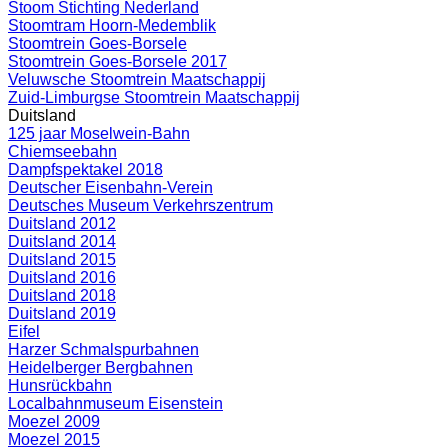
Stoom Stichting Nederland
Stoomtram Hoorn-Medemblik
Stoomtrein Goes-Borsele
Stoomtrein Goes-Borsele 2017
Veluwsche Stoomtrein Maatschappij
Zuid-Limburgse Stoomtrein Maatschappij
Duitsland
125 jaar Moselwein-Bahn
Chiemseebahn
Dampfspektakel 2018
Deutscher Eisenbahn-Verein
Deutsches Museum Verkehrszentrum
Duitsland 2012
Duitsland 2014
Duitsland 2015
Duitsland 2016
Duitsland 2018
Duitsland 2019
Eifel
Harzer Schmalspurbahnen
Heidelberger Bergbahnen
Hunsrückbahn
Localbahnmuseum Eisenstein
Moezel 2009
Moezel 2015