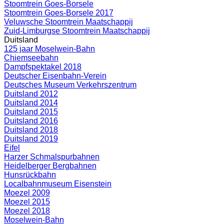
Stoomtrein Goes-Borsele
Stoomtrein Goes-Borsele 2017
Veluwsche Stoomtrein Maatschappij
Zuid-Limburgse Stoomtrein Maatschappij
Duitsland
125 jaar Moselwein-Bahn
Chiemseebahn
Dampfspektakel 2018
Deutscher Eisenbahn-Verein
Deutsches Museum Verkehrszentrum
Duitsland 2012
Duitsland 2014
Duitsland 2015
Duitsland 2016
Duitsland 2018
Duitsland 2019
Eifel
Harzer Schmalspurbahnen
Heidelberger Bergbahnen
Hunsrückbahn
Localbahnmuseum Eisenstein
Moezel 2009
Moezel 2015
Moezel 2018
Moselwein-Bahn