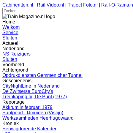
Cabineritten.nl
|
Rail Video.nl
|
Traject Foto.nl
|
Rail-O-Rama.n
Home
Welkom
Service
Sluiten
Actueel
Nederland
NS Reizigers
Sluiten
Voorbeeld
Achtergrond
Opdrukdiensten Gemmenicher Tunnel
Geschiedenis
CityNightLine in Nederland
De Zwitserse EuroCity's
Treinkaping bij De Punt (1977)
Reportage
Akkrum in februari 1979
Santpoort - IJmuiden (Vislijn)
Werkzaamheden Heerhugowaard
Kroniek
Eeuwigdurende Kalender