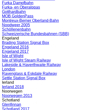
Furka Dampfbahn
Furka- en Oberalppas
Gotthardbahn
MOB GoldenPass
Montreux-Berner Oberland-Bahn
Noodweer 2005
Schöllenenbahn
Schweizerische Bundesbahnen (SBB)
Engeland
Brading Station Signal Box
Engeland 2016
Engeland 2017
Isle of Wight
Isle of Wight Steam Railway
Lakeside & Haverthwaite Railway
London
Ravenglass & Eskdale Railway
Settle Station Signal Box
Ierland
Ierland 2018
Noorwegen
Noorwegen 2013
Schotland
Glenfinnan
Schotland 2017