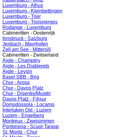
Luxemburg - Athus
Luxemburg - Kleinbettingen
Luxemburg - Trier
Luxemburg - Troisvierges
Rodange - Luxemburg
Cabineritten - Oostenrijk
Innsbruck - Salzburg
Jenbach - Mayrhofen
Zell am See - Mittersill
Cabineritten - Zwitserland
Aigle - Champéry
Aigle - Les Diablerets
Aigle - Leysin
Basel SBB - Brig
Chur - Arosa
Chur - Davos Platz
Chur - Disentis/Mustér
Davos Platz - Filisur
Domodossola - Locarno
Interlaken Ost - Luzern
Luzern - Engelberg
Montreux - Zweisimmen
Pontresina - Scuol-Tarasp
St. Moritz - Chur