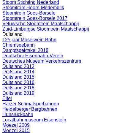
Stoom Stichting Nederland
Stoomtram Hoorn-Medemblik
Stoomtrein Goes-Borsele
Stoomtrein Goes-Borsele 2017
Veluwsche Stoomtrein Maatschappij
Zuid-Limburgse Stoomtrein Maatschappij
Duitsland
125 jaar Moselwein-Bahn
Chiemseebahn
Dampfspektakel 2018
Deutscher Eisenbahn-Verein
Deutsches Museum Verkehrszentrum
Duitsland 2012
Duitsland 2014
Duitsland 2015
Duitsland 2016
Duitsland 2018
Duitsland 2019
Eifel
Harzer Schmalspurbahnen
Heidelberger Bergbahnen
Hunsrückbahn
Localbahnmuseum Eisenstein
Moezel 2009
Moezel 2015