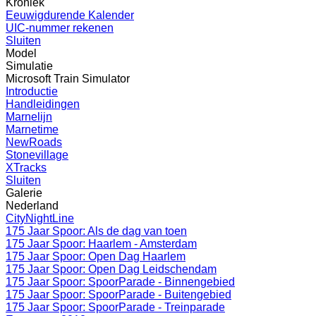
Kroniek
Eeuwigdurende Kalender
UIC-nummer rekenen
Sluiten
Model
Simulatie
Microsoft Train Simulator
Introductie
Handleidingen
Marnelijn
Marnetime
NewRoads
Stonevillage
XTracks
Sluiten
Galerie
Nederland
CityNightLine
175 Jaar Spoor: Als de dag van toen
175 Jaar Spoor: Haarlem - Amsterdam
175 Jaar Spoor: Open Dag Haarlem
175 Jaar Spoor: Open Dag Leidschendam
175 Jaar Spoor: SpoorParade - Binnengebied
175 Jaar Spoor: SpoorParade - Buitengebied
175 Jaar Spoor: SpoorParade - Treinparade