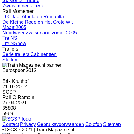
St. Moritz - Tirano
Zweisimmen - Lenk
Rail Momenten
100 Jaar Albula en Ruinaulta
De Kleine Rode en Het Grote Wit
Maart 2005
Noodweer Zwitserland zomer 2005
TreiNS
TreiNShow
Trailers
Serie trailers Cabineritten
Sluiten
Eurospoor 2012
Erik Kruithof
21-10-2012
SGSP
Rail-O-Rama.nl
27-04-2021
35808
5969
Contact
Privacy
Gebruiksvoorwaarden
Colofon
Sitemap
© SGSP 2021 | Train Magazine.nl