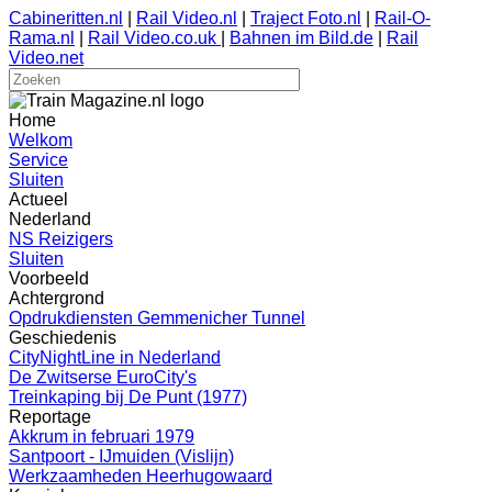
Cabineritten.nl
|
Rail Video.nl
|
Traject Foto.nl
|
Rail-O-
Rama.nl
|
Rail Video.co.uk
|
Bahnen im Bild.de
|
Rail
Video.net
Home
Welkom
Service
Sluiten
Actueel
Nederland
NS Reizigers
Sluiten
Voorbeeld
Achtergrond
Opdrukdiensten Gemmenicher Tunnel
Geschiedenis
CityNightLine in Nederland
De Zwitserse EuroCity's
Treinkaping bij De Punt (1977)
Reportage
Akkrum in februari 1979
Santpoort - IJmuiden (Vislijn)
Werkzaamheden Heerhugowaard