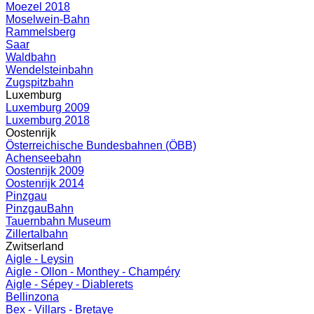
Moezel 2018
Moselwein-Bahn
Rammelsberg
Saar
Waldbahn
Wendelsteinbahn
Zugspitzbahn
Luxemburg
Luxemburg 2009
Luxemburg 2018
Oostenrijk
Österreichische Bundesbahnen (ÖBB)
Achenseebahn
Oostenrijk 2009
Oostenrijk 2014
Pinzgau
PinzgauBahn
Tauernbahn Museum
Zillertalbahn
Zwitserland
Aigle - Leysin
Aigle - Ollon - Monthey - Champéry
Aigle - Sépey - Diablerets
Bellinzona
Bex - Villars - Bretaye