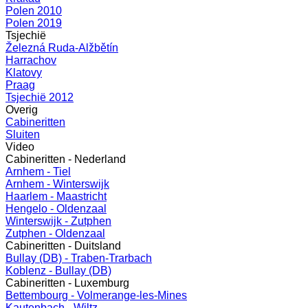
Polen 2010
Polen 2019
Tsjechië
Železná Ruda-Alžbětín
Harrachov
Klatovy
Praag
Tsjechië 2012
Overig
Cabineritten
Sluiten
Video
Cabineritten - Nederland
Arnhem - Tiel
Arnhem - Winterswijk
Haarlem - Maastricht
Hengelo - Oldenzaal
Winterswijk - Zutphen
Zutphen - Oldenzaal
Cabineritten - Duitsland
Bullay (DB) - Traben-Trarbach
Koblenz - Bullay (DB)
Cabineritten - Luxemburg
Bettembourg - Volmerange-les-Mines
Kautenbach - Wiltz