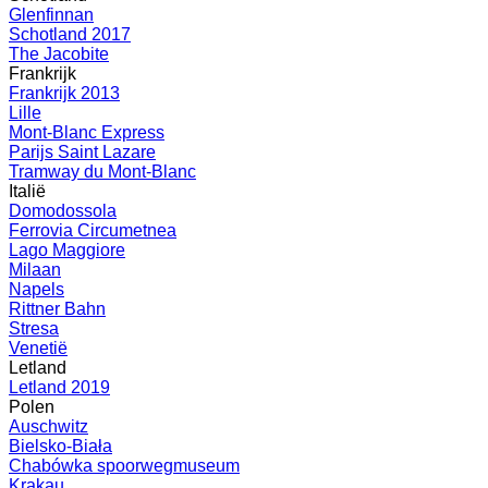
Glenfinnan
Schotland 2017
The Jacobite
Frankrijk
Frankrijk 2013
Lille
Mont-Blanc Express
Parijs Saint Lazare
Tramway du Mont-Blanc
Italië
Domodossola
Ferrovia Circumetnea
Lago Maggiore
Milaan
Napels
Rittner Bahn
Stresa
Venetië
Letland
Letland 2019
Polen
Auschwitz
Bielsko-Biała
Chabówka spoorwegmuseum
Krakau