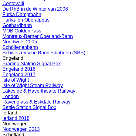
Centovalli
De RhB in de Winter van 2006
Furka Dampfbahn
Furka- en Oberalppas
Gotthardbahn
MOB GoldenPass
Montreux-Berner Oberland-Bahn
Noodweer 2005
Schöllenenbahn
Schweizerische Bundesbahnen (SBB)
Engeland
Brading Station Signal Box
Engeland 2016
Engeland 2017
Isle of Wight
Isle of Wight Steam Railway
Lakeside & Haverthwaite Railway
London
Ravenglass & Eskdale Railway
Settle Station Signal Box
Ierland
Ierland 2018
Noorwegen
Noorwegen 2013
Schotland