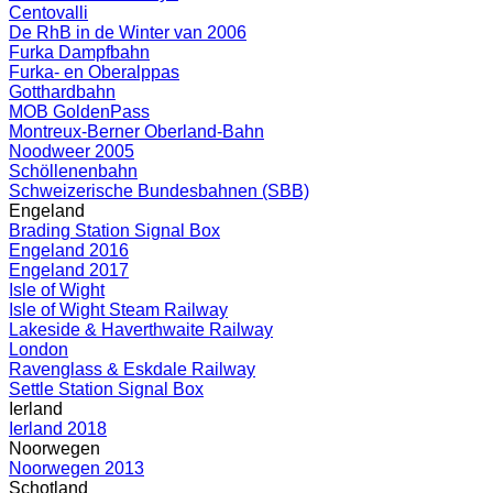
Centovalli
De RhB in de Winter van 2006
Furka Dampfbahn
Furka- en Oberalppas
Gotthardbahn
MOB GoldenPass
Montreux-Berner Oberland-Bahn
Noodweer 2005
Schöllenenbahn
Schweizerische Bundesbahnen (SBB)
Engeland
Brading Station Signal Box
Engeland 2016
Engeland 2017
Isle of Wight
Isle of Wight Steam Railway
Lakeside & Haverthwaite Railway
London
Ravenglass & Eskdale Railway
Settle Station Signal Box
Ierland
Ierland 2018
Noorwegen
Noorwegen 2013
Schotland