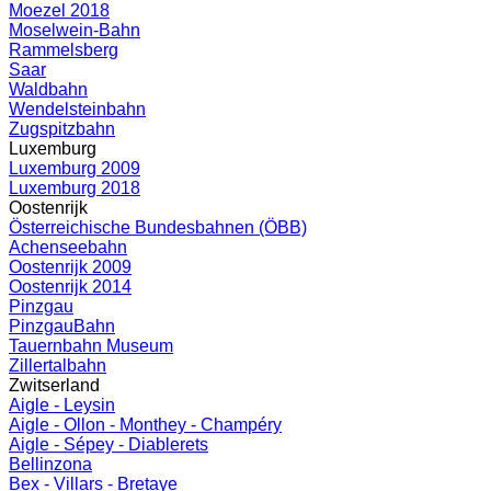
Moezel 2018
Moselwein-Bahn
Rammelsberg
Saar
Waldbahn
Wendelsteinbahn
Zugspitzbahn
Luxemburg
Luxemburg 2009
Luxemburg 2018
Oostenrijk
Österreichische Bundesbahnen (ÖBB)
Achenseebahn
Oostenrijk 2009
Oostenrijk 2014
Pinzgau
PinzgauBahn
Tauernbahn Museum
Zillertalbahn
Zwitserland
Aigle - Leysin
Aigle - Ollon - Monthey - Champéry
Aigle - Sépey - Diablerets
Bellinzona
Bex - Villars - Bretaye