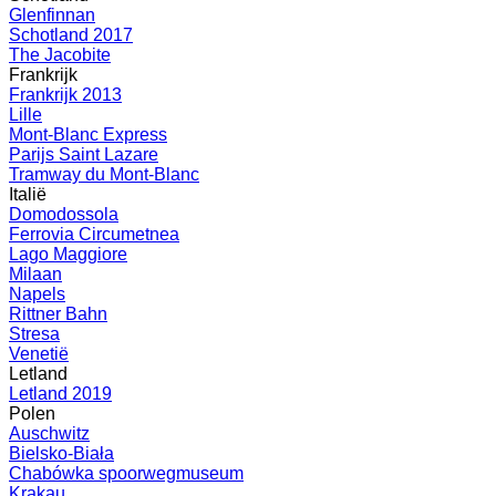
Glenfinnan
Schotland 2017
The Jacobite
Frankrijk
Frankrijk 2013
Lille
Mont-Blanc Express
Parijs Saint Lazare
Tramway du Mont-Blanc
Italië
Domodossola
Ferrovia Circumetnea
Lago Maggiore
Milaan
Napels
Rittner Bahn
Stresa
Venetië
Letland
Letland 2019
Polen
Auschwitz
Bielsko-Biała
Chabówka spoorwegmuseum
Krakau