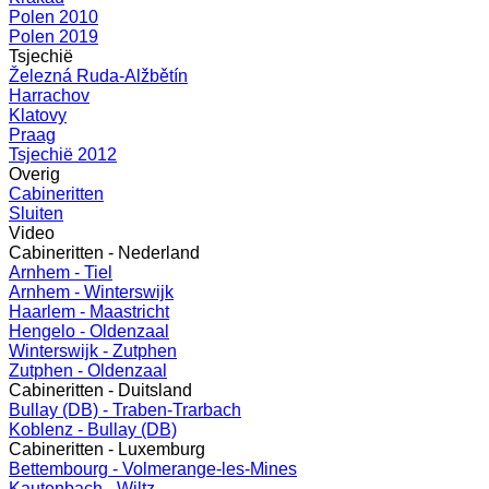
Polen 2010
Polen 2019
Tsjechië
Železná Ruda-Alžbětín
Harrachov
Klatovy
Praag
Tsjechië 2012
Overig
Cabineritten
Sluiten
Video
Cabineritten - Nederland
Arnhem - Tiel
Arnhem - Winterswijk
Haarlem - Maastricht
Hengelo - Oldenzaal
Winterswijk - Zutphen
Zutphen - Oldenzaal
Cabineritten - Duitsland
Bullay (DB) - Traben-Trarbach
Koblenz - Bullay (DB)
Cabineritten - Luxemburg
Bettembourg - Volmerange-les-Mines
Kautenbach - Wiltz