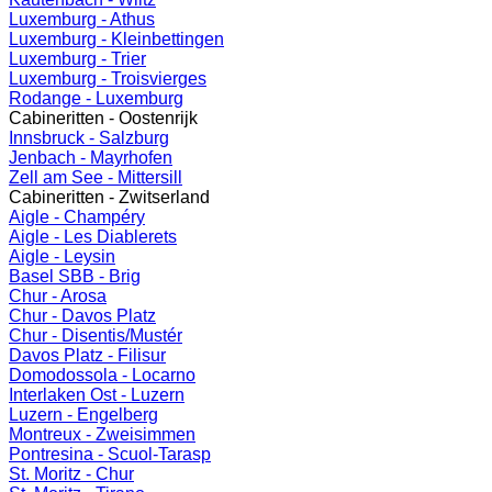
Luxemburg - Athus
Luxemburg - Kleinbettingen
Luxemburg - Trier
Luxemburg - Troisvierges
Rodange - Luxemburg
Cabineritten - Oostenrijk
Innsbruck - Salzburg
Jenbach - Mayrhofen
Zell am See - Mittersill
Cabineritten - Zwitserland
Aigle - Champéry
Aigle - Les Diablerets
Aigle - Leysin
Basel SBB - Brig
Chur - Arosa
Chur - Davos Platz
Chur - Disentis/Mustér
Davos Platz - Filisur
Domodossola - Locarno
Interlaken Ost - Luzern
Luzern - Engelberg
Montreux - Zweisimmen
Pontresina - Scuol-Tarasp
St. Moritz - Chur