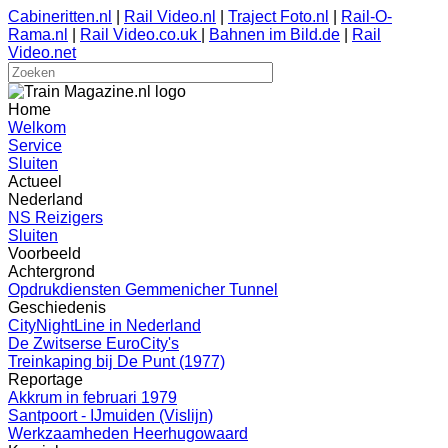
Cabineritten.nl
|
Rail Video.nl
|
Traject Foto.nl
|
Rail-O-
Rama.nl
|
Rail Video.co.uk
|
Bahnen im Bild.de
|
Rail
Video.net
Home
Welkom
Service
Sluiten
Actueel
Nederland
NS Reizigers
Sluiten
Voorbeeld
Achtergrond
Opdrukdiensten Gemmenicher Tunnel
Geschiedenis
CityNightLine in Nederland
De Zwitserse EuroCity's
Treinkaping bij De Punt (1977)
Reportage
Akkrum in februari 1979
Santpoort - IJmuiden (Vislijn)
Werkzaamheden Heerhugowaard