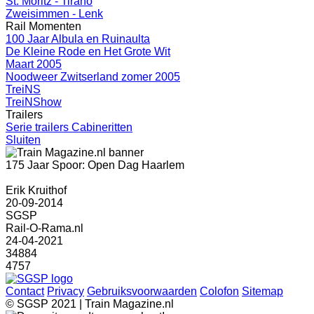
St. Moritz - Tirano
Zweisimmen - Lenk
Rail Momenten
100 Jaar Albula en Ruinaulta
De Kleine Rode en Het Grote Wit
Maart 2005
Noodweer Zwitserland zomer 2005
TreiNS
TreiNShow
Trailers
Serie trailers Cabineritten
Sluiten
175 Jaar Spoor: Open Dag Haarlem
Erik Kruithof
20-09-2014
SGSP
Rail-O-Rama.nl
24-04-2021
34884
4757
Contact
Privacy
Gebruiksvoorwaarden
Colofon
Sitemap
© SGSP 2021 | Train Magazine.nl