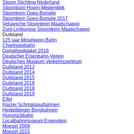
Stoom Stichting Nederland
Stoomtram Hoorn-Medemblik
Stoomtrein Goes-Borsele
Stoomtrein Goes-Borsele 2017
Veluwsche Stoomtrein Maatschappij
Zuid-Limburgse Stoomtrein Maatschappij
Duitsland
125 jaar Moselwein-Bahn
Chiemseebahn
Dampfspektakel 2018
Deutscher Eisenbahn-Verein
Deutsches Museum Verkehrszentrum
Duitsland 2012
Duitsland 2014
Duitsland 2015
Duitsland 2016
Duitsland 2018
Duitsland 2019
Eifel
Harzer Schmalspurbahnen
Heidelberger Bergbahnen
Hunsrückbahn
Localbahnmuseum Eisenstein
Moezel 2009
Moezel 2015