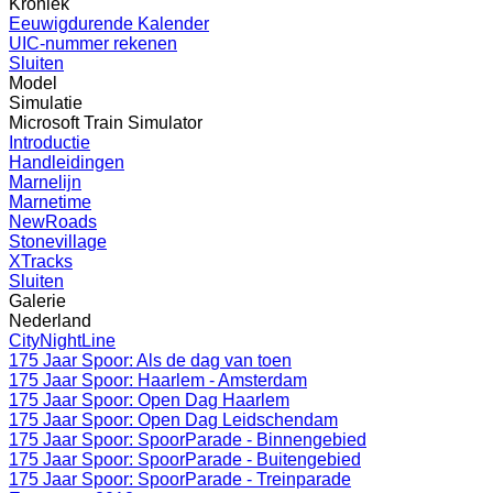
Kroniek
Eeuwigdurende Kalender
UIC-nummer rekenen
Sluiten
Model
Simulatie
Microsoft Train Simulator
Introductie
Handleidingen
Marnelijn
Marnetime
NewRoads
Stonevillage
XTracks
Sluiten
Galerie
Nederland
CityNightLine
175 Jaar Spoor: Als de dag van toen
175 Jaar Spoor: Haarlem - Amsterdam
175 Jaar Spoor: Open Dag Haarlem
175 Jaar Spoor: Open Dag Leidschendam
175 Jaar Spoor: SpoorParade - Binnengebied
175 Jaar Spoor: SpoorParade - Buitengebied
175 Jaar Spoor: SpoorParade - Treinparade