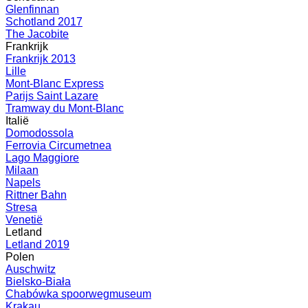
Glenfinnan
Schotland 2017
The Jacobite
Frankrijk
Frankrijk 2013
Lille
Mont-Blanc Express
Parijs Saint Lazare
Tramway du Mont-Blanc
Italië
Domodossola
Ferrovia Circumetnea
Lago Maggiore
Milaan
Napels
Rittner Bahn
Stresa
Venetië
Letland
Letland 2019
Polen
Auschwitz
Bielsko-Biała
Chabówka spoorwegmuseum
Krakau