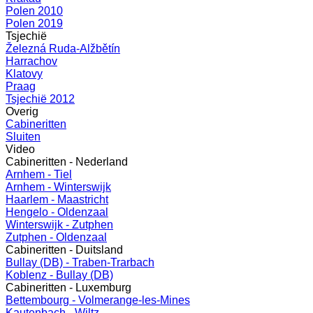
Polen 2010
Polen 2019
Tsjechië
Železná Ruda-Alžbětín
Harrachov
Klatovy
Praag
Tsjechië 2012
Overig
Cabineritten
Sluiten
Video
Cabineritten - Nederland
Arnhem - Tiel
Arnhem - Winterswijk
Haarlem - Maastricht
Hengelo - Oldenzaal
Winterswijk - Zutphen
Zutphen - Oldenzaal
Cabineritten - Duitsland
Bullay (DB) - Traben-Trarbach
Koblenz - Bullay (DB)
Cabineritten - Luxemburg
Bettembourg - Volmerange-les-Mines
Kautenbach - Wiltz