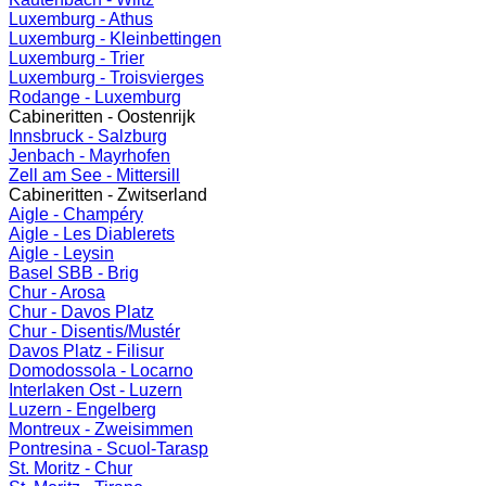
Luxemburg - Athus
Luxemburg - Kleinbettingen
Luxemburg - Trier
Luxemburg - Troisvierges
Rodange - Luxemburg
Cabineritten - Oostenrijk
Innsbruck - Salzburg
Jenbach - Mayrhofen
Zell am See - Mittersill
Cabineritten - Zwitserland
Aigle - Champéry
Aigle - Les Diablerets
Aigle - Leysin
Basel SBB - Brig
Chur - Arosa
Chur - Davos Platz
Chur - Disentis/Mustér
Davos Platz - Filisur
Domodossola - Locarno
Interlaken Ost - Luzern
Luzern - Engelberg
Montreux - Zweisimmen
Pontresina - Scuol-Tarasp
St. Moritz - Chur