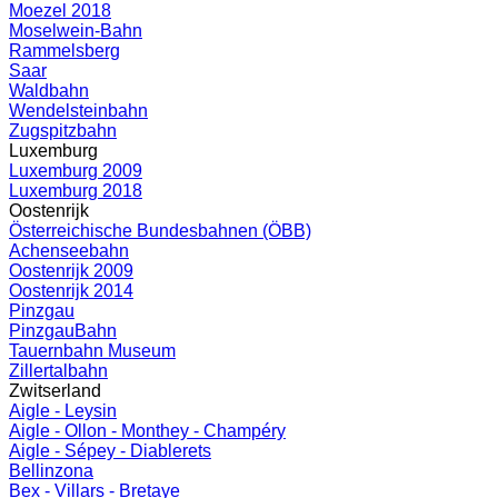
Moezel 2018
Moselwein-Bahn
Rammelsberg
Saar
Waldbahn
Wendelsteinbahn
Zugspitzbahn
Luxemburg
Luxemburg 2009
Luxemburg 2018
Oostenrijk
Österreichische Bundesbahnen (ÖBB)
Achenseebahn
Oostenrijk 2009
Oostenrijk 2014
Pinzgau
PinzgauBahn
Tauernbahn Museum
Zillertalbahn
Zwitserland
Aigle - Leysin
Aigle - Ollon - Monthey - Champéry
Aigle - Sépey - Diablerets
Bellinzona
Bex - Villars - Bretaye