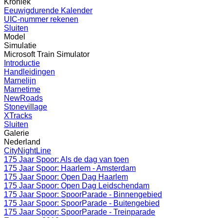
Kroniek
Eeuwigdurende Kalender
UIC-nummer rekenen
Sluiten
Model
Simulatie
Microsoft Train Simulator
Introductie
Handleidingen
Marnelijn
Marnetime
NewRoads
Stonevillage
XTracks
Sluiten
Galerie
Nederland
CityNightLine
175 Jaar Spoor: Als de dag van toen
175 Jaar Spoor: Haarlem - Amsterdam
175 Jaar Spoor: Open Dag Haarlem
175 Jaar Spoor: Open Dag Leidschendam
175 Jaar Spoor: SpoorParade - Binnengebied
175 Jaar Spoor: SpoorParade - Buitengebied
175 Jaar Spoor: SpoorParade - Treinparade