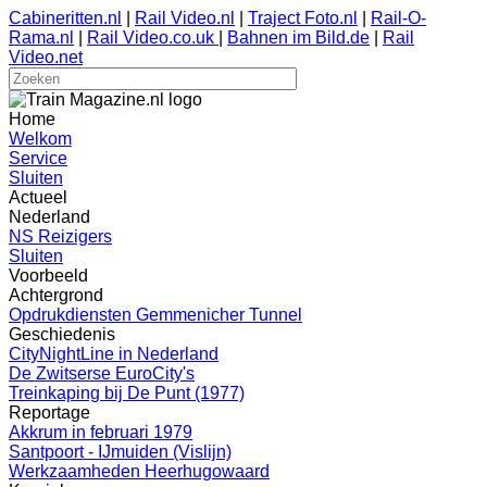
Cabineritten.nl
|
Rail Video.nl
|
Traject Foto.nl
|
Rail-O-
Rama.nl
|
Rail Video.co.uk
|
Bahnen im Bild.de
|
Rail
Video.net
Home
Welkom
Service
Sluiten
Actueel
Nederland
NS Reizigers
Sluiten
Voorbeeld
Achtergrond
Opdrukdiensten Gemmenicher Tunnel
Geschiedenis
CityNightLine in Nederland
De Zwitserse EuroCity's
Treinkaping bij De Punt (1977)
Reportage
Akkrum in februari 1979
Santpoort - IJmuiden (Vislijn)
Werkzaamheden Heerhugowaard