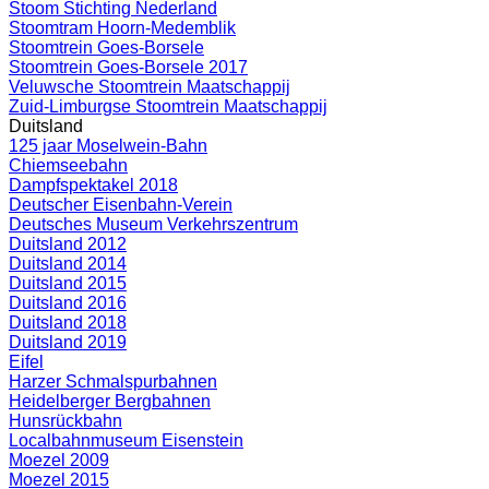
Stoom Stichting Nederland
Stoomtram Hoorn-Medemblik
Stoomtrein Goes-Borsele
Stoomtrein Goes-Borsele 2017
Veluwsche Stoomtrein Maatschappij
Zuid-Limburgse Stoomtrein Maatschappij
Duitsland
125 jaar Moselwein-Bahn
Chiemseebahn
Dampfspektakel 2018
Deutscher Eisenbahn-Verein
Deutsches Museum Verkehrszentrum
Duitsland 2012
Duitsland 2014
Duitsland 2015
Duitsland 2016
Duitsland 2018
Duitsland 2019
Eifel
Harzer Schmalspurbahnen
Heidelberger Bergbahnen
Hunsrückbahn
Localbahnmuseum Eisenstein
Moezel 2009
Moezel 2015