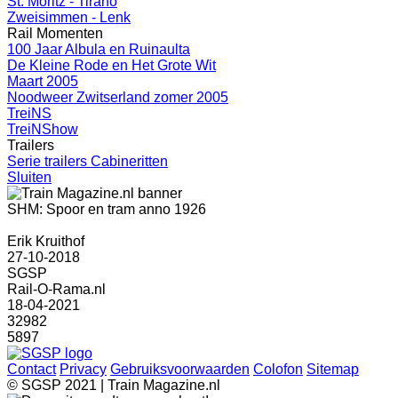
St. Moritz - Tirano
Zweisimmen - Lenk
Rail Momenten
100 Jaar Albula en Ruinaulta
De Kleine Rode en Het Grote Wit
Maart 2005
Noodweer Zwitserland zomer 2005
TreiNS
TreiNShow
Trailers
Serie trailers Cabineritten
Sluiten
SHM: Spoor en tram anno 1926
Erik Kruithof
27-10-2018
SGSP
Rail-O-Rama.nl
18-04-2021
32982
5897
Contact
Privacy
Gebruiksvoorwaarden
Colofon
Sitemap
© SGSP 2021 | Train Magazine.nl