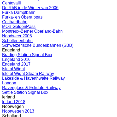
Centovalli
De RhB in de Winter van 2006
Furka Dampfbahn
Furka- en Oberalppas
Gotthardbahn
MOB GoldenPass
Montreux-Berner Oberland-Bahn
Noodweer 2005
Schöllenenbahn
Schweizerische Bundesbahnen (SBB)
Engeland
Brading Station Signal Box
Engeland 2016
Engeland 2017
Isle of Wight
Isle of Wight Steam Railway
Lakeside & Haverthwaite Railway
London
Ravenglass & Eskdale Railway
Settle Station Signal Box
Ierland
Ierland 2018
Noorwegen
Noorwegen 2013
Schotland