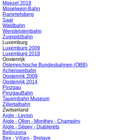
Moezel 2018
Moselwein-Bahn
Rammelsberg
Saar
Waldbahn
Wendelsteinbahn
Zugspitzbahn
Luxemburg
Luxemburg 2009
Luxemburg 2018
Oostenrijk
Österreichische Bundesbahnen (ÖBB)
Achenseebahn
Oostenrijk 2009
Oostenrijk 2014
Pinzgau
PinzgauBahn
Tauernbahn Museum
Zillertalbahn
Zwitserland
Aigle - Leysin
Aigle - Ollon - Monthey - Champéry
Aigle - Sépey - Diablerets
Bellinzona
Bex - Villars - Bretaye