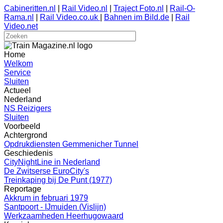
Cabineritten.nl
|
Rail Video.nl
|
Traject Foto.nl
|
Rail-O-
Rama.nl
|
Rail Video.co.uk
|
Bahnen im Bild.de
|
Rail
Video.net
Home
Welkom
Service
Sluiten
Actueel
Nederland
NS Reizigers
Sluiten
Voorbeeld
Achtergrond
Opdrukdiensten Gemmenicher Tunnel
Geschiedenis
CityNightLine in Nederland
De Zwitserse EuroCity's
Treinkaping bij De Punt (1977)
Reportage
Akkrum in februari 1979
Santpoort - IJmuiden (Vislijn)
Werkzaamheden Heerhugowaard