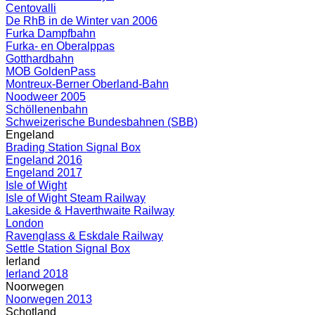
Centovalli
De RhB in de Winter van 2006
Furka Dampfbahn
Furka- en Oberalppas
Gotthardbahn
MOB GoldenPass
Montreux-Berner Oberland-Bahn
Noodweer 2005
Schöllenenbahn
Schweizerische Bundesbahnen (SBB)
Engeland
Brading Station Signal Box
Engeland 2016
Engeland 2017
Isle of Wight
Isle of Wight Steam Railway
Lakeside & Haverthwaite Railway
London
Ravenglass & Eskdale Railway
Settle Station Signal Box
Ierland
Ierland 2018
Noorwegen
Noorwegen 2013
Schotland