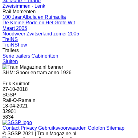
St. Moritz - Tirano
Zweisimmen - Lenk
Rail Momenten
100 Jaar Albula en Ruinaulta
De Kleine Rode en Het Grote Wit
Maart 2005
Noodweer Zwitserland zomer 2005
TreiNS
TreiNShow
Trailers
Serie trailers Cabineritten
Sluiten
SHM: Spoor en tram anno 1926
Erik Kruithof
27-10-2018
SGSP
Rail-O-Rama.nl
18-04-2021
32901
5834
Contact
Privacy
Gebruiksvoorwaarden
Colofon
Sitemap
© SGSP 2021 | Train Magazine.nl