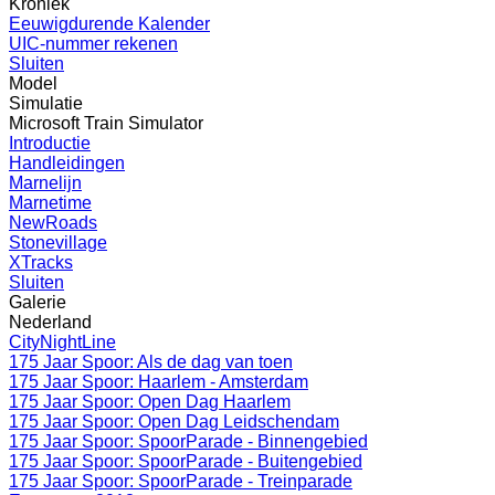
Kroniek
Eeuwigdurende Kalender
UIC-nummer rekenen
Sluiten
Model
Simulatie
Microsoft Train Simulator
Introductie
Handleidingen
Marnelijn
Marnetime
NewRoads
Stonevillage
XTracks
Sluiten
Galerie
Nederland
CityNightLine
175 Jaar Spoor: Als de dag van toen
175 Jaar Spoor: Haarlem - Amsterdam
175 Jaar Spoor: Open Dag Haarlem
175 Jaar Spoor: Open Dag Leidschendam
175 Jaar Spoor: SpoorParade - Binnengebied
175 Jaar Spoor: SpoorParade - Buitengebied
175 Jaar Spoor: SpoorParade - Treinparade