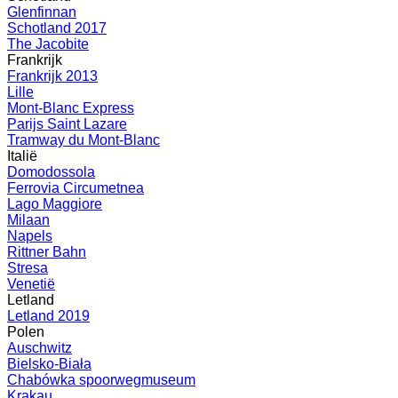
Glenfinnan
Schotland 2017
The Jacobite
Frankrijk
Frankrijk 2013
Lille
Mont-Blanc Express
Parijs Saint Lazare
Tramway du Mont-Blanc
Italië
Domodossola
Ferrovia Circumetnea
Lago Maggiore
Milaan
Napels
Rittner Bahn
Stresa
Venetië
Letland
Letland 2019
Polen
Auschwitz
Bielsko-Biała
Chabówka spoorwegmuseum
Krakau