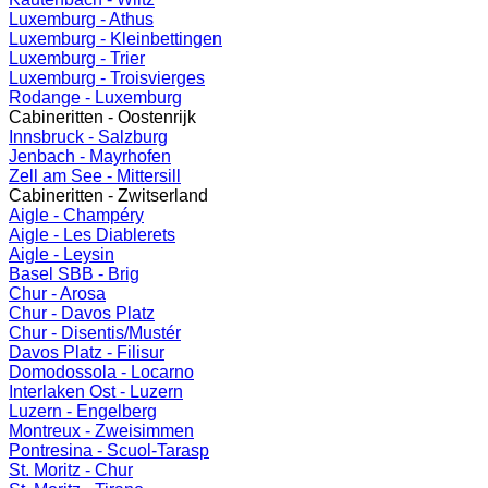
Luxemburg - Athus
Luxemburg - Kleinbettingen
Luxemburg - Trier
Luxemburg - Troisvierges
Rodange - Luxemburg
Cabineritten - Oostenrijk
Innsbruck - Salzburg
Jenbach - Mayrhofen
Zell am See - Mittersill
Cabineritten - Zwitserland
Aigle - Champéry
Aigle - Les Diablerets
Aigle - Leysin
Basel SBB - Brig
Chur - Arosa
Chur - Davos Platz
Chur - Disentis/Mustér
Davos Platz - Filisur
Domodossola - Locarno
Interlaken Ost - Luzern
Luzern - Engelberg
Montreux - Zweisimmen
Pontresina - Scuol-Tarasp
St. Moritz - Chur