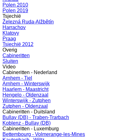
Polen 2010
Polen 2019
Tsjechië
Železná Ruda-Alžbětín
Harrachov
Klatovy
Praag
Tsjechië 2012
Overig
Cabineritten
Sluiten
Video
Cabineritten - Nederland
Arnhem - Tiel
Arnhem - Winterswijk
Haarlem - Maastricht
Hengelo - Oldenzaal
Winterswijk - Zutphen
Zutphen - Oldenzaal
Cabineritten - Duitsland
Bullay (DB) - Traben-Trarbach
Koblenz - Bullay (DB)
Cabineritten - Luxemburg
Bettembourg - Volmerange-les-Mines
Kautenbach - Wiltz