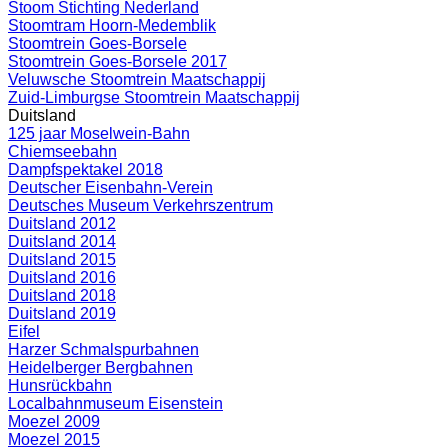
Stoom Stichting Nederland
Stoomtram Hoorn-Medemblik
Stoomtrein Goes-Borsele
Stoomtrein Goes-Borsele 2017
Veluwsche Stoomtrein Maatschappij
Zuid-Limburgse Stoomtrein Maatschappij
Duitsland
125 jaar Moselwein-Bahn
Chiemseebahn
Dampfspektakel 2018
Deutscher Eisenbahn-Verein
Deutsches Museum Verkehrszentrum
Duitsland 2012
Duitsland 2014
Duitsland 2015
Duitsland 2016
Duitsland 2018
Duitsland 2019
Eifel
Harzer Schmalspurbahnen
Heidelberger Bergbahnen
Hunsrückbahn
Localbahnmuseum Eisenstein
Moezel 2009
Moezel 2015