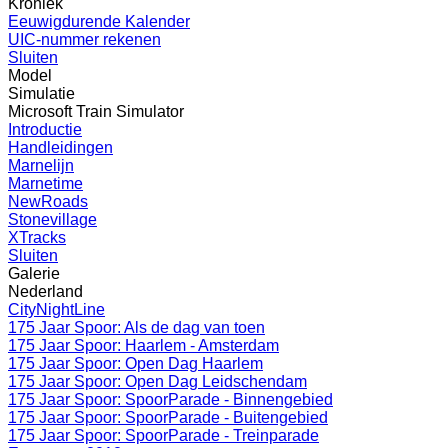
Kroniek
Eeuwigdurende Kalender
UIC-nummer rekenen
Sluiten
Model
Simulatie
Microsoft Train Simulator
Introductie
Handleidingen
Marnelijn
Marnetime
NewRoads
Stonevillage
XTracks
Sluiten
Galerie
Nederland
CityNightLine
175 Jaar Spoor: Als de dag van toen
175 Jaar Spoor: Haarlem - Amsterdam
175 Jaar Spoor: Open Dag Haarlem
175 Jaar Spoor: Open Dag Leidschendam
175 Jaar Spoor: SpoorParade - Binnengebied
175 Jaar Spoor: SpoorParade - Buitengebied
175 Jaar Spoor: SpoorParade - Treinparade