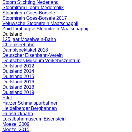
Stoom Stichting Nederland
Stoomtram Hoorn-Medemblik
Stoomtrein Goes-Borsele
Stoomtrein Goes-Borsele 2017
Veluwsche Stoomtrein Maatschappij
Zuid-Limburgse Stoomtrein Maatschappij
Duitsland
125 jaar Moselwein-Bahn
Chiemseebahn
Dampfspektakel 2018
Deutscher Eisenbahn-Verein
Deutsches Museum Verkehrszentrum
Duitsland 2012
Duitsland 2014
Duitsland 2015
Duitsland 2016
Duitsland 2018
Duitsland 2019
Eifel
Harzer Schmalspurbahnen
Heidelberger Bergbahnen
Hunsrückbahn
Localbahnmuseum Eisenstein
Moezel 2009
Moezel 2015