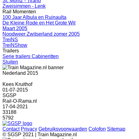
St. Moritz - Tirano
Zweisimmen - Lenk
Rail Momenten
100 Jaar Albula en Ruinaulta
De Kleine Rode en Het Grote Wit
Maart 2005
Noodweer Zwitserland zomer 2005
TreiNS
TreiNShow
Trailers
Serie trailers Cabineritten
Sluiten
Nederland 2015
Kees Kruithof
01-07-2015
SGSP
Rail-O-Rama.nl
17-04-2021
33188
5792
Contact
Privacy
Gebruiksvoorwaarden
Colofon
Sitemap
© SGSP 2021 | Train Magazine.nl