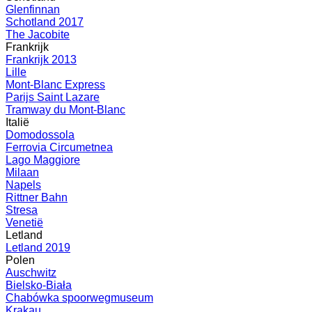
Glenfinnan
Schotland 2017
The Jacobite
Frankrijk
Frankrijk 2013
Lille
Mont-Blanc Express
Parijs Saint Lazare
Tramway du Mont-Blanc
Italië
Domodossola
Ferrovia Circumetnea
Lago Maggiore
Milaan
Napels
Rittner Bahn
Stresa
Venetië
Letland
Letland 2019
Polen
Auschwitz
Bielsko-Biała
Chabówka spoorwegmuseum
Krakau