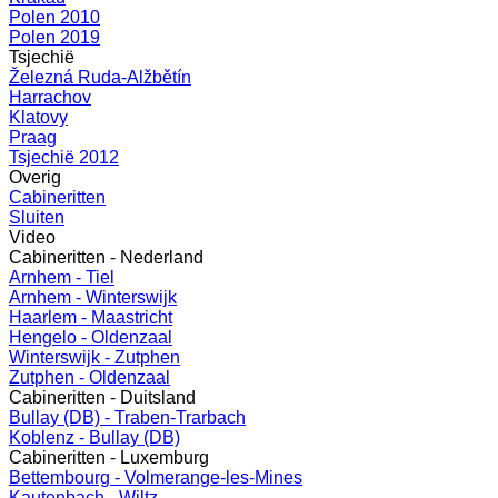
Polen 2010
Polen 2019
Tsjechië
Železná Ruda-Alžbětín
Harrachov
Klatovy
Praag
Tsjechië 2012
Overig
Cabineritten
Sluiten
Video
Cabineritten - Nederland
Arnhem - Tiel
Arnhem - Winterswijk
Haarlem - Maastricht
Hengelo - Oldenzaal
Winterswijk - Zutphen
Zutphen - Oldenzaal
Cabineritten - Duitsland
Bullay (DB) - Traben-Trarbach
Koblenz - Bullay (DB)
Cabineritten - Luxemburg
Bettembourg - Volmerange-les-Mines
Kautenbach - Wiltz