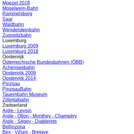
Moezel 2018
Moselwein-Bahn
Rammelsberg
Saar
Waldbahn
Wendelsteinbahn
Zugspitzbahn
Luxemburg
Luxemburg 2009
Luxemburg 2018
Oostenrijk
Österreichische Bundesbahnen (ÖBB)
Achenseebahn
Oostenrijk 2009
Oostenrijk 2014
Pinzgau
PinzgauBahn
Tauernbahn Museum
Zillertalbahn
Zwitserland
Aigle - Leysin
Aigle - Ollon - Monthey - Champéry
Aigle - Sépey - Diablerets
Bellinzona
Bex - Villars - Bretaye