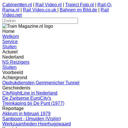
Cabineritten.nl
|
Rail Video.nl
|
Traject Foto.nl
|
Rail-O-
Rama.nl
|
Rail Video.co.uk
|
Bahnen im Bild.de
|
Rail
Video.net
Home
Welkom
Service
Sluiten
Actueel
Nederland
NS Reizigers
Sluiten
Voorbeeld
Achtergrond
Opdrukdiensten Gemmenicher Tunnel
Geschiedenis
CityNightLine in Nederland
De Zwitserse EuroCity's
Treinkaping bij De Punt (1977)
Reportage
Akkrum in februari 1979
Santpoort - IJmuiden (Vislijn)
Werkzaamheden Heerhugowaard