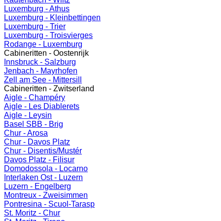
Luxemburg - Athus
Luxemburg - Kleinbettingen
Luxemburg - Trier
Luxemburg - Troisvierges
Rodange - Luxemburg
Cabineritten - Oostenrijk
Innsbruck - Salzburg
Jenbach - Mayrhofen
Zell am See - Mittersill
Cabineritten - Zwitserland
Aigle - Champéry
Aigle - Les Diablerets
Aigle - Leysin
Basel SBB - Brig
Chur - Arosa
Chur - Davos Platz
Chur - Disentis/Mustér
Davos Platz - Filisur
Domodossola - Locarno
Interlaken Ost - Luzern
Luzern - Engelberg
Montreux - Zweisimmen
Pontresina - Scuol-Tarasp
St. Moritz - Chur