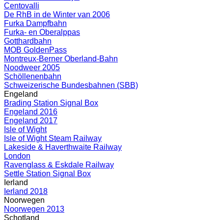
Centovalli
De RhB in de Winter van 2006
Furka Dampfbahn
Furka- en Oberalppas
Gotthardbahn
MOB GoldenPass
Montreux-Berner Oberland-Bahn
Noodweer 2005
Schöllenenbahn
Schweizerische Bundesbahnen (SBB)
Engeland
Brading Station Signal Box
Engeland 2016
Engeland 2017
Isle of Wight
Isle of Wight Steam Railway
Lakeside & Haverthwaite Railway
London
Ravenglass & Eskdale Railway
Settle Station Signal Box
Ierland
Ierland 2018
Noorwegen
Noorwegen 2013
Schotland