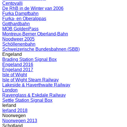
Centovalli
De RhB in de Winter van 2006
Furka Dampfbahn
Furka- en Oberalppas
Gotthardbahn
MOB GoldenPass
Montreux-Berner Oberland-Bahn
Noodweer 2005
Schöllenenbahn
Schweizerische Bundesbahnen (SBB)
Engeland
Brading Station Signal Box
Engeland 2016
Engeland 2017
Isle of Wight
Isle of Wight Steam Railway
Lakeside & Haverthwaite Railway
London
Ravenglass & Eskdale Railway
Settle Station Signal Box
Ierland
Ierland 2018
Noorwegen
Noorwegen 2013
Schotland