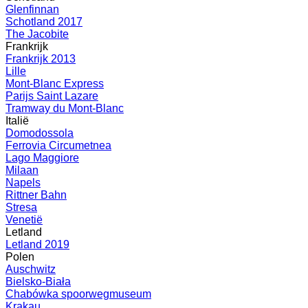
Glenfinnan
Schotland 2017
The Jacobite
Frankrijk
Frankrijk 2013
Lille
Mont-Blanc Express
Parijs Saint Lazare
Tramway du Mont-Blanc
Italië
Domodossola
Ferrovia Circumetnea
Lago Maggiore
Milaan
Napels
Rittner Bahn
Stresa
Venetië
Letland
Letland 2019
Polen
Auschwitz
Bielsko-Biała
Chabówka spoorwegmuseum
Krakau