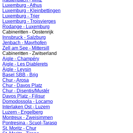
Luxemburg - Athus
Luxemburg - Kleinbettingen
Luxemburg - Trier
Luxemburg - Troisvierges
Rodange - Luxemburg
Cabineritten - Oostenrijk
Innsbruck - Salzburg
Jenbach - Mayrhofen
Zell am See - Mittersill
Cabineritten - Zwitserland
Aigle - Champéry
Aigle - Les Diablerets
Aigle - Leysin
Basel SBB - Brig
Chur - Arosa
Chur - Davos Platz
Chur - Disentis/Mustér
Davos Platz - Filisur
Domodossola - Locarno
Interlaken Ost - Luzern
Luzern - Engelberg
Montreux - Zweisimmen
Pontresina - Scuol-Tarasp
St. Moritz - Chur