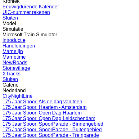
Kroniek
Eeuwigdurende Kalender
UIC-nummer rekenen
Sluiten
Model
Simulatie
Microsoft Train Simulator
Introductie
Handleidingen
Marnelijn
Marnetime
NewRoads
Stonevillage
XTracks
Sluiten
Galerie
Nederland
CityNightLine
175 Jaar Spoor: Als de dag van toen
175 Jaar Spoor: Haarlem - Amsterdam
175 Jaar Spoor: Open Dag Haarlem
175 Jaar Spoor: Open Dag Leidschendam
175 Jaar Spoor: SpoorParade - Binnengebied
175 Jaar Spoor: SpoorParade - Buitengebied
175 Jaar Spoor: SpoorParade - Treinparade