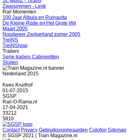
St. Moritz - Tirano
Zweisimmen - Lenk
Rail Momenten
100 Jaar Albula en Ruinaulta
De Kleine Rode en Het Grote Wit
Maart 2005
Noodweer Zwitserland zomer 2005
TreiNS
TreiNShow
Trailers
Serie trailers Cabineritten
Sluiten
Nederland 2015
Kees Kruithof
01-07-2015
SGSP
Rail-O-Rama.nl
17-04-2021
33212
5810
Contact
Privacy
Gebruiksvoorwaarden
Colofon
Sitemap
© SGSP 2021 | Train Magazine.nl