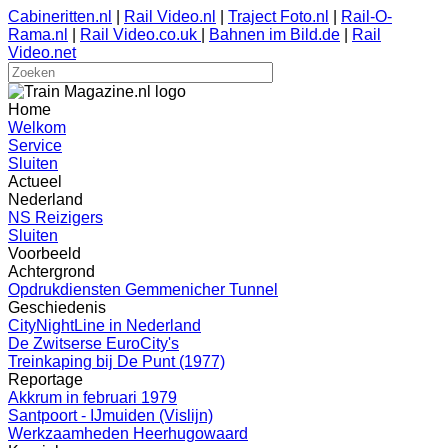
Cabineritten.nl
|
Rail Video.nl
|
Traject Foto.nl
|
Rail-O-
Rama.nl
|
Rail Video.co.uk
|
Bahnen im Bild.de
|
Rail
Video.net
Home
Welkom
Service
Sluiten
Actueel
Nederland
NS Reizigers
Sluiten
Voorbeeld
Achtergrond
Opdrukdiensten Gemmenicher Tunnel
Geschiedenis
CityNightLine in Nederland
De Zwitserse EuroCity's
Treinkaping bij De Punt (1977)
Reportage
Akkrum in februari 1979
Santpoort - IJmuiden (Vislijn)
Werkzaamheden Heerhugowaard