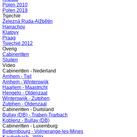
Polen 2010
Polen 2019
Tsjechië
Železná Ruda-Alžbětín
Harrachov
Klatovy
Praag
Tsjechië 2012
Overig
Cabineritten
Sluiten
Video
Cabineritten - Nederland
Arnhem - Tiel
Arnhem - Winterswijk
Haarlem - Maastricht
Hengelo - Oldenzaal
Winterswijk - Zutphen
Zutphen - Oldenzaal
Cabineritten - Duitsland
Bullay (DB) - Traben-Trarbach
Koblenz - Bullay (DB)
Cabineritten - Luxemburg
Bettembourg - Volmerange-les-Mines
Kautenbach - Wiltz