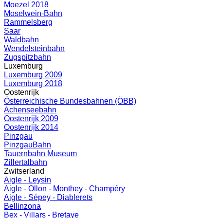
Moezel 2018
Moselwein-Bahn
Rammelsberg
Saar
Waldbahn
Wendelsteinbahn
Zugspitzbahn
Luxemburg
Luxemburg 2009
Luxemburg 2018
Oostenrijk
Österreichische Bundesbahnen (ÖBB)
Achenseebahn
Oostenrijk 2009
Oostenrijk 2014
Pinzgau
PinzgauBahn
Tauernbahn Museum
Zillertalbahn
Zwitserland
Aigle - Leysin
Aigle - Ollon - Monthey - Champéry
Aigle - Sépey - Diablerets
Bellinzona
Bex - Villars - Bretaye