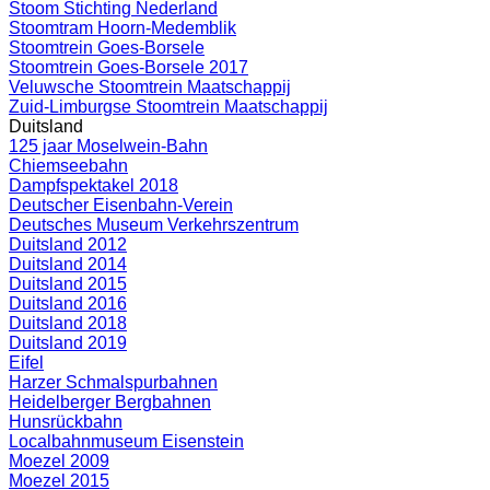
Stoom Stichting Nederland
Stoomtram Hoorn-Medemblik
Stoomtrein Goes-Borsele
Stoomtrein Goes-Borsele 2017
Veluwsche Stoomtrein Maatschappij
Zuid-Limburgse Stoomtrein Maatschappij
Duitsland
125 jaar Moselwein-Bahn
Chiemseebahn
Dampfspektakel 2018
Deutscher Eisenbahn-Verein
Deutsches Museum Verkehrszentrum
Duitsland 2012
Duitsland 2014
Duitsland 2015
Duitsland 2016
Duitsland 2018
Duitsland 2019
Eifel
Harzer Schmalspurbahnen
Heidelberger Bergbahnen
Hunsrückbahn
Localbahnmuseum Eisenstein
Moezel 2009
Moezel 2015