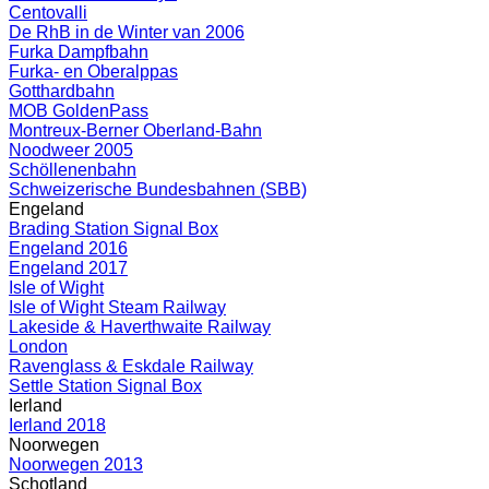
Centovalli
De RhB in de Winter van 2006
Furka Dampfbahn
Furka- en Oberalppas
Gotthardbahn
MOB GoldenPass
Montreux-Berner Oberland-Bahn
Noodweer 2005
Schöllenenbahn
Schweizerische Bundesbahnen (SBB)
Engeland
Brading Station Signal Box
Engeland 2016
Engeland 2017
Isle of Wight
Isle of Wight Steam Railway
Lakeside & Haverthwaite Railway
London
Ravenglass & Eskdale Railway
Settle Station Signal Box
Ierland
Ierland 2018
Noorwegen
Noorwegen 2013
Schotland