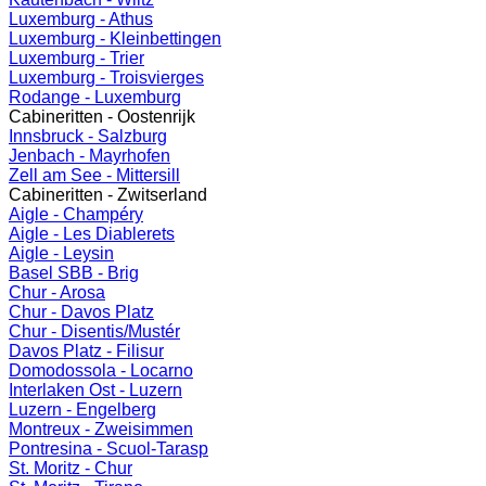
Luxemburg - Athus
Luxemburg - Kleinbettingen
Luxemburg - Trier
Luxemburg - Troisvierges
Rodange - Luxemburg
Cabineritten - Oostenrijk
Innsbruck - Salzburg
Jenbach - Mayrhofen
Zell am See - Mittersill
Cabineritten - Zwitserland
Aigle - Champéry
Aigle - Les Diablerets
Aigle - Leysin
Basel SBB - Brig
Chur - Arosa
Chur - Davos Platz
Chur - Disentis/Mustér
Davos Platz - Filisur
Domodossola - Locarno
Interlaken Ost - Luzern
Luzern - Engelberg
Montreux - Zweisimmen
Pontresina - Scuol-Tarasp
St. Moritz - Chur