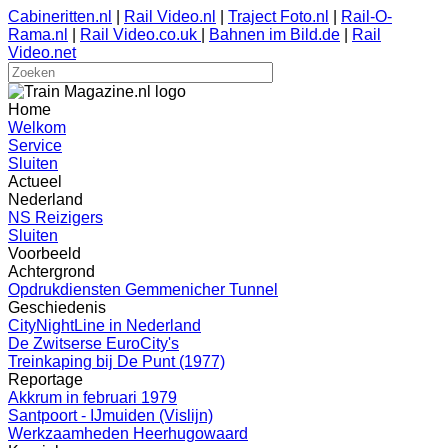
Cabineritten.nl
|
Rail Video.nl
|
Traject Foto.nl
|
Rail-O-
Rama.nl
|
Rail Video.co.uk
|
Bahnen im Bild.de
|
Rail
Video.net
Home
Welkom
Service
Sluiten
Actueel
Nederland
NS Reizigers
Sluiten
Voorbeeld
Achtergrond
Opdrukdiensten Gemmenicher Tunnel
Geschiedenis
CityNightLine in Nederland
De Zwitserse EuroCity's
Treinkaping bij De Punt (1977)
Reportage
Akkrum in februari 1979
Santpoort - IJmuiden (Vislijn)
Werkzaamheden Heerhugowaard