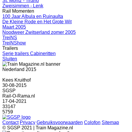
St. Moritz - Tirano
Zweisimmen - Lenk
Rail Momenten
100 Jaar Albula en Ruinaulta
De Kleine Rode en Het Grote Wit
Maart 2005
Noodweer Zwitserland zomer 2005
TreiNS
TreiNShow
Trailers
Serie trailers Cabineritten
Sluiten
Nederland 2015
Kees Kruithof
30-08-2015
SGSP
Rail-O-Rama.nl
17-04-2021
33147
5759
Contact
Privacy
Gebruiksvoorwaarden
Colofon
Sitemap
© SGSP 2021 | Train Magazine.nl