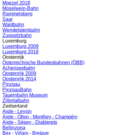
Moezel 2018
Moselwein-Bahn
Rammelsberg
Saar
Waldbahn
Wendelsteinbahn
Zugspitzbahn
Luxemburg
Luxemburg 2009
Luxemburg 2018
Oostenrijk
Österreichische Bundesbahnen (ÖBB)
Achenseebahn
Oostenrijk 2009
Oostenrijk 2014
Pinzgau
PinzgauBahn
Tauernbahn Museum
Zillertalbahn
Zwitserland
Aigle - Leysin
Aigle - Ollon - Monthey - Champéry
Aigle - Sépey - Diablerets
Bellinzona
Bex - Villars - Bretaye