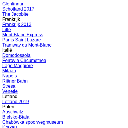
Glenfinnan
Schotland 2017
The Jacobite
Frankrijk
Frankrijk 2013
Lille
Mont-Blanc Express
Parijs Saint Lazare
Tramway du Mont-Blanc
Italië
Domodossola
Ferrovia Circumetnea
Lago Maggiore
Milaan
Napels
Rittner Bahn
Stresa
Venetië
Letland
Letland 2019
Polen
Auschwitz
Bielsko-Biała
Chabówka spoorwegmuseum
Krakau