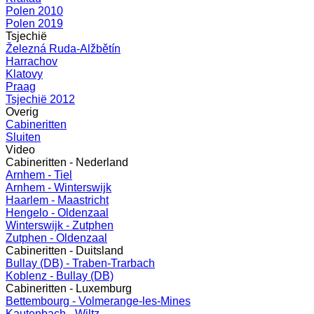
Polen 2010
Polen 2019
Tsjechië
Železná Ruda-Alžbětín
Harrachov
Klatovy
Praag
Tsjechië 2012
Overig
Cabineritten
Sluiten
Video
Cabineritten - Nederland
Arnhem - Tiel
Arnhem - Winterswijk
Haarlem - Maastricht
Hengelo - Oldenzaal
Winterswijk - Zutphen
Zutphen - Oldenzaal
Cabineritten - Duitsland
Bullay (DB) - Traben-Trarbach
Koblenz - Bullay (DB)
Cabineritten - Luxemburg
Bettembourg - Volmerange-les-Mines
Kautenbach - Wiltz