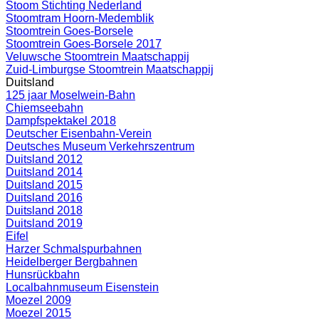
Stoom Stichting Nederland
Stoomtram Hoorn-Medemblik
Stoomtrein Goes-Borsele
Stoomtrein Goes-Borsele 2017
Veluwsche Stoomtrein Maatschappij
Zuid-Limburgse Stoomtrein Maatschappij
Duitsland
125 jaar Moselwein-Bahn
Chiemseebahn
Dampfspektakel 2018
Deutscher Eisenbahn-Verein
Deutsches Museum Verkehrszentrum
Duitsland 2012
Duitsland 2014
Duitsland 2015
Duitsland 2016
Duitsland 2018
Duitsland 2019
Eifel
Harzer Schmalspurbahnen
Heidelberger Bergbahnen
Hunsrückbahn
Localbahnmuseum Eisenstein
Moezel 2009
Moezel 2015