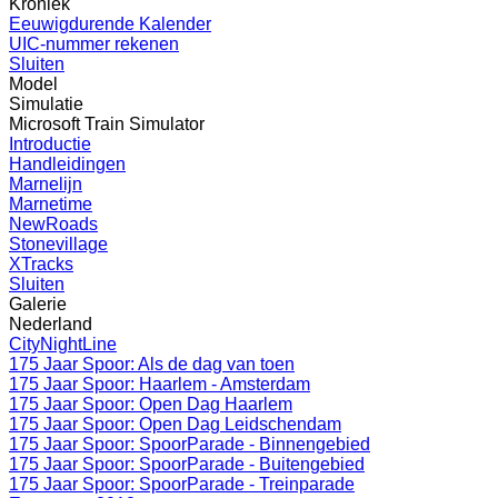
Kroniek
Eeuwigdurende Kalender
UIC-nummer rekenen
Sluiten
Model
Simulatie
Microsoft Train Simulator
Introductie
Handleidingen
Marnelijn
Marnetime
NewRoads
Stonevillage
XTracks
Sluiten
Galerie
Nederland
CityNightLine
175 Jaar Spoor: Als de dag van toen
175 Jaar Spoor: Haarlem - Amsterdam
175 Jaar Spoor: Open Dag Haarlem
175 Jaar Spoor: Open Dag Leidschendam
175 Jaar Spoor: SpoorParade - Binnengebied
175 Jaar Spoor: SpoorParade - Buitengebied
175 Jaar Spoor: SpoorParade - Treinparade