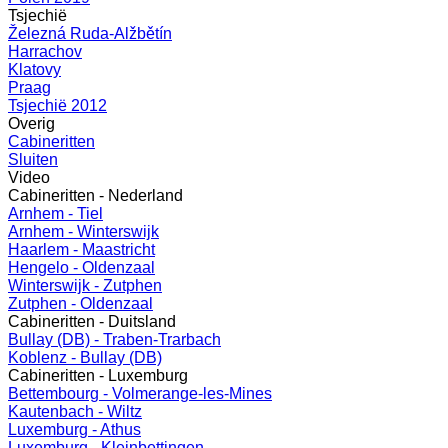
Tsjechië
Železná Ruda-Alžbětín
Harrachov
Klatovy
Praag
Tsjechië 2012
Overig
Cabineritten
Sluiten
Video
Cabineritten - Nederland
Arnhem - Tiel
Arnhem - Winterswijk
Haarlem - Maastricht
Hengelo - Oldenzaal
Winterswijk - Zutphen
Zutphen - Oldenzaal
Cabineritten - Duitsland
Bullay (DB) - Traben-Trarbach
Koblenz - Bullay (DB)
Cabineritten - Luxemburg
Bettembourg - Volmerange-les-Mines
Kautenbach - Wiltz
Luxemburg - Athus
Luxemburg - Kleinbettingen