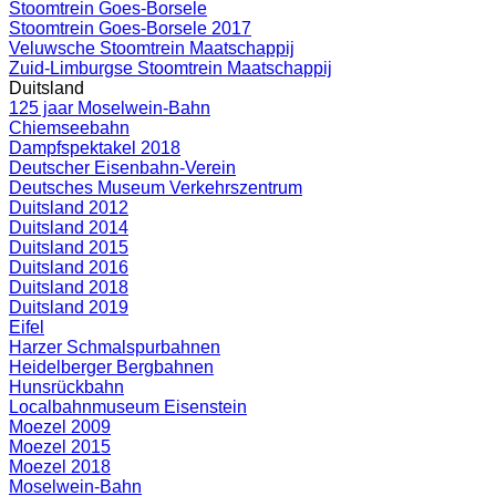
Stoomtrein Goes-Borsele
Stoomtrein Goes-Borsele 2017
Veluwsche Stoomtrein Maatschappij
Zuid-Limburgse Stoomtrein Maatschappij
Duitsland
125 jaar Moselwein-Bahn
Chiemseebahn
Dampfspektakel 2018
Deutscher Eisenbahn-Verein
Deutsches Museum Verkehrszentrum
Duitsland 2012
Duitsland 2014
Duitsland 2015
Duitsland 2016
Duitsland 2018
Duitsland 2019
Eifel
Harzer Schmalspurbahnen
Heidelberger Bergbahnen
Hunsrückbahn
Localbahnmuseum Eisenstein
Moezel 2009
Moezel 2015
Moezel 2018
Moselwein-Bahn