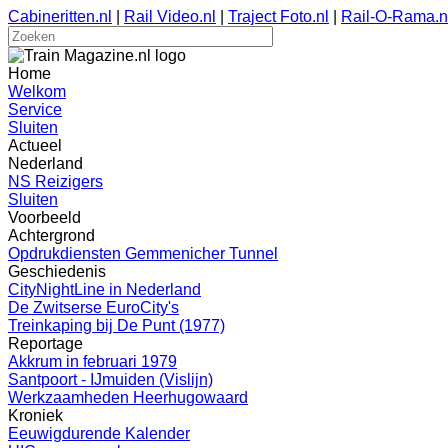
Cabineritten.nl
|
Rail Video.nl
|
Traject Foto.nl
|
Rail-O-Rama.n
Home
Welkom
Service
Sluiten
Actueel
Nederland
NS Reizigers
Sluiten
Voorbeeld
Achtergrond
Opdrukdiensten Gemmenicher Tunnel
Geschiedenis
CityNightLine in Nederland
De Zwitserse EuroCity's
Treinkaping bij De Punt (1977)
Reportage
Akkrum in februari 1979
Santpoort - IJmuiden (Vislijn)
Werkzaamheden Heerhugowaard
Kroniek
Eeuwigdurende Kalender