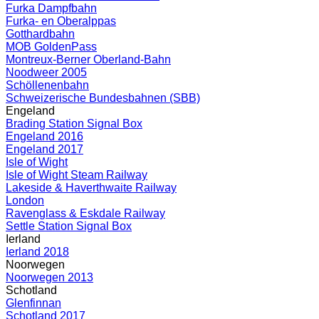
Furka Dampfbahn
Furka- en Oberalppas
Gotthardbahn
MOB GoldenPass
Montreux-Berner Oberland-Bahn
Noodweer 2005
Schöllenenbahn
Schweizerische Bundesbahnen (SBB)
Engeland
Brading Station Signal Box
Engeland 2016
Engeland 2017
Isle of Wight
Isle of Wight Steam Railway
Lakeside & Haverthwaite Railway
London
Ravenglass & Eskdale Railway
Settle Station Signal Box
Ierland
Ierland 2018
Noorwegen
Noorwegen 2013
Schotland
Glenfinnan
Schotland 2017