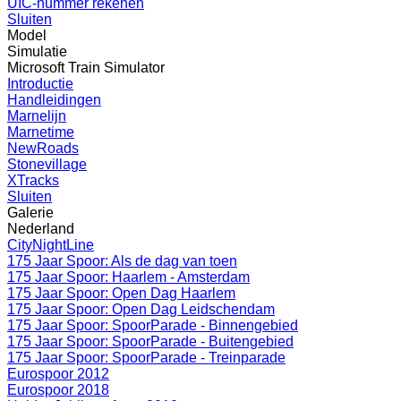
UIC-nummer rekenen
Sluiten
Model
Simulatie
Microsoft Train Simulator
Introductie
Handleidingen
Marnelijn
Marnetime
NewRoads
Stonevillage
XTracks
Sluiten
Galerie
Nederland
CityNightLine
175 Jaar Spoor: Als de dag van toen
175 Jaar Spoor: Haarlem - Amsterdam
175 Jaar Spoor: Open Dag Haarlem
175 Jaar Spoor: Open Dag Leidschendam
175 Jaar Spoor: SpoorParade - Binnengebied
175 Jaar Spoor: SpoorParade - Buitengebied
175 Jaar Spoor: SpoorParade - Treinparade
Eurospoor 2012
Eurospoor 2018