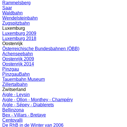
Rammelsberg
Saar
Waldbahn
Wendelsteinbahn
Zugspitzbahn
Luxemburg
Luxemburg 2009
Luxemburg 2018
Oostenrijk
Österreichische Bundesbahnen (ÖBB)
Achenseebahn
Oostenrijk 2009
Oostenrijk 2014
Pinzgau
PinzgauBahn
Tauernbahn Museum
Zillertalbahn
Zwitserland
Aigle - Leysin
Aigle - Ollon - Monthey - Champéry
Aigle - Sépey - Diablerets
Bellinzona
Bex - Villars - Bretaye
Centovalli
De RhB in de Winter van 2006