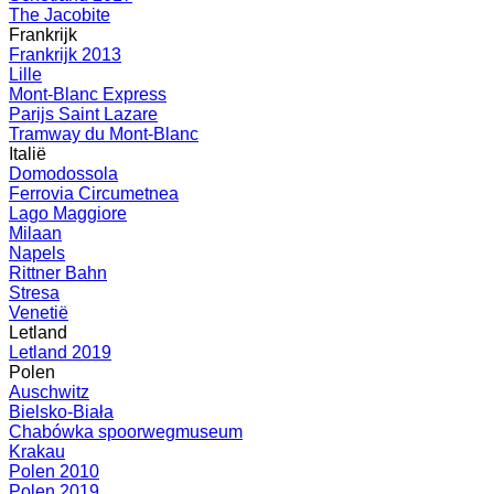
The Jacobite
Frankrijk
Frankrijk 2013
Lille
Mont-Blanc Express
Parijs Saint Lazare
Tramway du Mont-Blanc
Italië
Domodossola
Ferrovia Circumetnea
Lago Maggiore
Milaan
Napels
Rittner Bahn
Stresa
Venetië
Letland
Letland 2019
Polen
Auschwitz
Bielsko-Biała
Chabówka spoorwegmuseum
Krakau
Polen 2010
Polen 2019