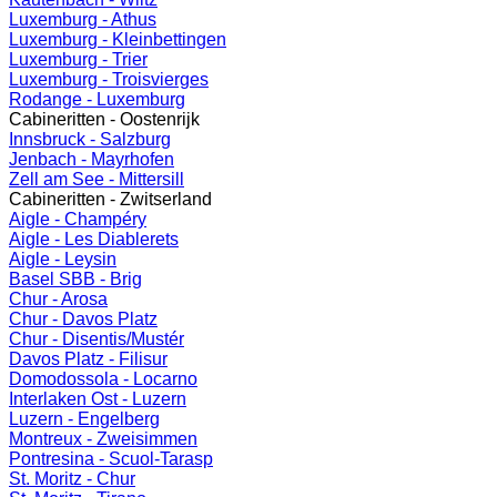
Luxemburg - Athus
Luxemburg - Kleinbettingen
Luxemburg - Trier
Luxemburg - Troisvierges
Rodange - Luxemburg
Cabineritten - Oostenrijk
Innsbruck - Salzburg
Jenbach - Mayrhofen
Zell am See - Mittersill
Cabineritten - Zwitserland
Aigle - Champéry
Aigle - Les Diablerets
Aigle - Leysin
Basel SBB - Brig
Chur - Arosa
Chur - Davos Platz
Chur - Disentis/Mustér
Davos Platz - Filisur
Domodossola - Locarno
Interlaken Ost - Luzern
Luzern - Engelberg
Montreux - Zweisimmen
Pontresina - Scuol-Tarasp
St. Moritz - Chur