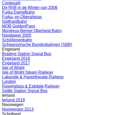
Centovalli
De RhB in de Winter van 2006
Furka Dampfbahn
Furka- en Oberalppas
Gotthardbahn
MOB GoldenPass
Montreux-Berner Oberland-Bahn
Noodweer 2005
Schöllenenbahn
Schweizerische Bundesbahnen (SBB)
Engeland
Brading Station Signal Box
Engeland 2016
Engeland 2017
Isle of Wight
Isle of Wight Steam Railway
Lakeside & Haverthwaite Railway
London
Ravenglass & Eskdale Railway
Settle Station Signal Box
Ierland
Ierland 2018
Noorwegen
Noorwegen 2013
Schotland