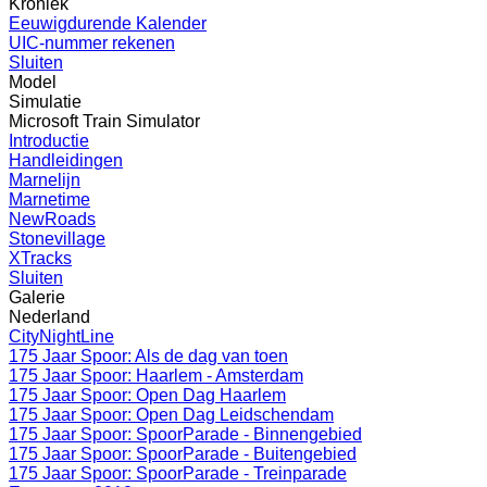
Kroniek
Eeuwigdurende Kalender
UIC-nummer rekenen
Sluiten
Model
Simulatie
Microsoft Train Simulator
Introductie
Handleidingen
Marnelijn
Marnetime
NewRoads
Stonevillage
XTracks
Sluiten
Galerie
Nederland
CityNightLine
175 Jaar Spoor: Als de dag van toen
175 Jaar Spoor: Haarlem - Amsterdam
175 Jaar Spoor: Open Dag Haarlem
175 Jaar Spoor: Open Dag Leidschendam
175 Jaar Spoor: SpoorParade - Binnengebied
175 Jaar Spoor: SpoorParade - Buitengebied
175 Jaar Spoor: SpoorParade - Treinparade