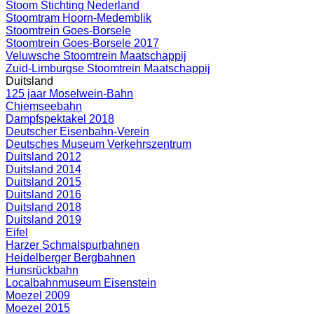
Stoom Stichting Nederland
Stoomtram Hoorn-Medemblik
Stoomtrein Goes-Borsele
Stoomtrein Goes-Borsele 2017
Veluwsche Stoomtrein Maatschappij
Zuid-Limburgse Stoomtrein Maatschappij
Duitsland
125 jaar Moselwein-Bahn
Chiemseebahn
Dampfspektakel 2018
Deutscher Eisenbahn-Verein
Deutsches Museum Verkehrszentrum
Duitsland 2012
Duitsland 2014
Duitsland 2015
Duitsland 2016
Duitsland 2018
Duitsland 2019
Eifel
Harzer Schmalspurbahnen
Heidelberger Bergbahnen
Hunsrückbahn
Localbahnmuseum Eisenstein
Moezel 2009
Moezel 2015