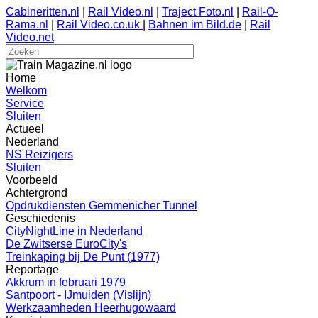
Cabineritten.nl
|
Rail Video.nl
|
Traject Foto.nl
|
Rail-O-
Rama.nl
|
Rail Video.co.uk
|
Bahnen im Bild.de
|
Rail
Video.net
Home
Welkom
Service
Sluiten
Actueel
Nederland
NS Reizigers
Sluiten
Voorbeeld
Achtergrond
Opdrukdiensten Gemmenicher Tunnel
Geschiedenis
CityNightLine in Nederland
De Zwitserse EuroCity's
Treinkaping bij De Punt (1977)
Reportage
Akkrum in februari 1979
Santpoort - IJmuiden (Vislijn)
Werkzaamheden Heerhugowaard