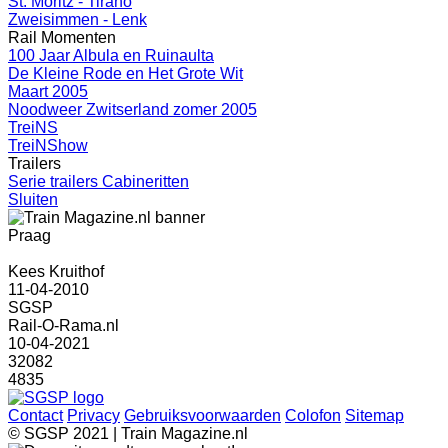
St. Moritz - Tirano
Zweisimmen - Lenk
Rail Momenten
100 Jaar Albula en Ruinaulta
De Kleine Rode en Het Grote Wit
Maart 2005
Noodweer Zwitserland zomer 2005
TreiNS
TreiNShow
Trailers
Serie trailers Cabineritten
Sluiten
Praag
Kees Kruithof
11-04-2010
SGSP
Rail-O-Rama.nl
10-04-2021
32082
4835
Contact
Privacy
Gebruiksvoorwaarden
Colofon
Sitemap
© SGSP 2021 | Train Magazine.nl