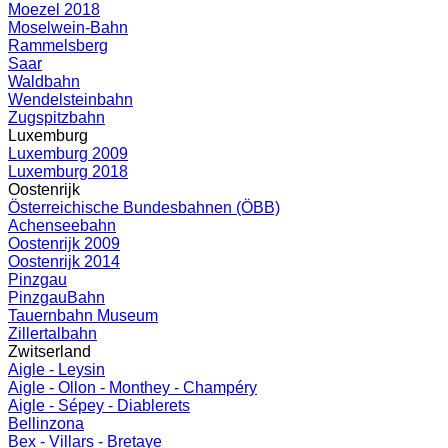
Moezel 2018
Moselwein-Bahn
Rammelsberg
Saar
Waldbahn
Wendelsteinbahn
Zugspitzbahn
Luxemburg
Luxemburg 2009
Luxemburg 2018
Oostenrijk
Österreichische Bundesbahnen (ÖBB)
Achenseebahn
Oostenrijk 2009
Oostenrijk 2014
Pinzgau
PinzgauBahn
Tauernbahn Museum
Zillertalbahn
Zwitserland
Aigle - Leysin
Aigle - Ollon - Monthey - Champéry
Aigle - Sépey - Diablerets
Bellinzona
Bex - Villars - Bretaye