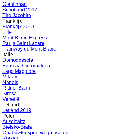
Glenfinnan
Schotland 2017
The Jacobite
Frankrijk
Frankrijk 2013
Lille
Mont-Blanc Express
Parijs Saint Lazare
Tramway du Mont-Blanc
Italië
Domodossola
Ferrovia Circumetnea
Lago Maggiore
Milaan
Napels
Rittner Bahn
Stresa
Venetië
Letland
Letland 2019
Polen
Auschwitz
Bielsko-Biała
Chabówka spoorwegmuseum
Krakau