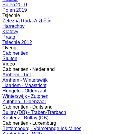
Polen 2010
Polen 2019
Tsjechië
Železná Ruda-Alžbětín
Harrachov
Klatovy
Praag
Tsjechië 2012
Overig
Cabineritten
Sluiten
Video
Cabineritten - Nederland
Arnhem - Tiel
Arnhem - Winterswijk
Haarlem - Maastricht
Hengelo - Oldenzaal
Winterswijk - Zutphen
Zutphen - Oldenzaal
Cabineritten - Duitsland
Bullay (DB) - Traben-Trarbach
Koblenz - Bullay (DB)
Cabineritten - Luxemburg
Bettembourg - Volmerange-les-Mines
Kautenbach - Wiltz