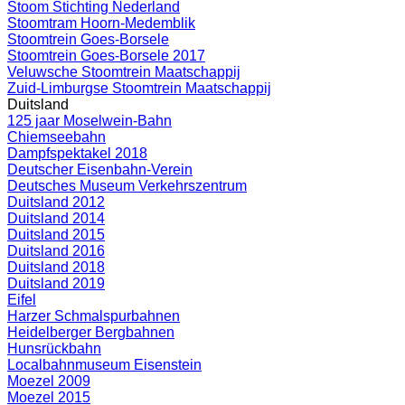
Stoom Stichting Nederland
Stoomtram Hoorn-Medemblik
Stoomtrein Goes-Borsele
Stoomtrein Goes-Borsele 2017
Veluwsche Stoomtrein Maatschappij
Zuid-Limburgse Stoomtrein Maatschappij
Duitsland
125 jaar Moselwein-Bahn
Chiemseebahn
Dampfspektakel 2018
Deutscher Eisenbahn-Verein
Deutsches Museum Verkehrszentrum
Duitsland 2012
Duitsland 2014
Duitsland 2015
Duitsland 2016
Duitsland 2018
Duitsland 2019
Eifel
Harzer Schmalspurbahnen
Heidelberger Bergbahnen
Hunsrückbahn
Localbahnmuseum Eisenstein
Moezel 2009
Moezel 2015