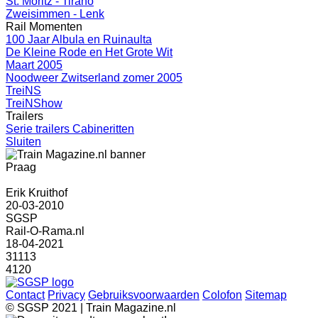
St. Moritz - Tirano
Zweisimmen - Lenk
Rail Momenten
100 Jaar Albula en Ruinaulta
De Kleine Rode en Het Grote Wit
Maart 2005
Noodweer Zwitserland zomer 2005
TreiNS
TreiNShow
Trailers
Serie trailers Cabineritten
Sluiten
Praag
Erik Kruithof
20-03-2010
SGSP
Rail-O-Rama.nl
18-04-2021
31113
4120
Contact
Privacy
Gebruiksvoorwaarden
Colofon
Sitemap
© SGSP 2021 | Train Magazine.nl