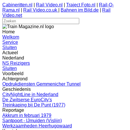
Cabineritten.nl
|
Rail Video.nl
|
Traject Foto.nl
|
Rail-O-
Rama.nl
|
Rail Video.co.uk
|
Bahnen im Bild.de
|
Rail
Video.net
Home
Welkom
Service
Sluiten
Actueel
Nederland
NS Reizigers
Sluiten
Voorbeeld
Achtergrond
Opdrukdiensten Gemmenicher Tunnel
Geschiedenis
CityNightLine in Nederland
De Zwitserse EuroCity's
Treinkaping bij De Punt (1977)
Reportage
Akkrum in februari 1979
Santpoort - IJmuiden (Vislijn)
Werkzaamheden Heerhugowaard