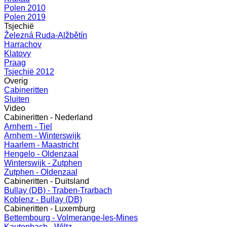
Polen 2010
Polen 2019
Tsjechië
Železná Ruda-Alžbětín
Harrachov
Klatovy
Praag
Tsjechië 2012
Overig
Cabineritten
Sluiten
Video
Cabineritten - Nederland
Arnhem - Tiel
Arnhem - Winterswijk
Haarlem - Maastricht
Hengelo - Oldenzaal
Winterswijk - Zutphen
Zutphen - Oldenzaal
Cabineritten - Duitsland
Bullay (DB) - Traben-Trarbach
Koblenz - Bullay (DB)
Cabineritten - Luxemburg
Bettembourg - Volmerange-les-Mines
Kautenbach - Wiltz