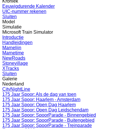
Kroniek
Eeuwigdurende Kalender
UIC-nummer rekenen
Sluiten
Model
Simulatie
Microsoft Train Simulator
Introductie
Handleidingen
Marnelijn
Marnetime
NewRoads
Stonevillage
XTracks
Sluiten
Galerie
Nederland
CityNightLine
175 Jaar Spoor: Als de dag van toen
175 Jaar Spoor: Haarlem - Amsterdam
175 Jaar Spoor: Open Dag Haarlem
175 Jaar Spoor: Open Dag Leidschendam
175 Jaar Spoor: SpoorParade - Binnengebied
175 Jaar Spoor: SpoorParade - Buitengebied
175 Jaar Spoor: SpoorParade - Treinparade