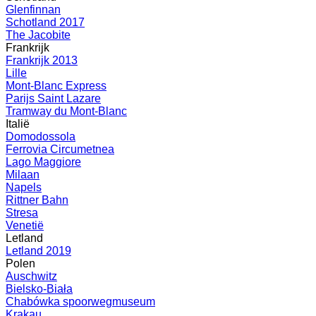
Glenfinnan
Schotland 2017
The Jacobite
Frankrijk
Frankrijk 2013
Lille
Mont-Blanc Express
Parijs Saint Lazare
Tramway du Mont-Blanc
Italië
Domodossola
Ferrovia Circumetnea
Lago Maggiore
Milaan
Napels
Rittner Bahn
Stresa
Venetië
Letland
Letland 2019
Polen
Auschwitz
Bielsko-Biała
Chabówka spoorwegmuseum
Krakau