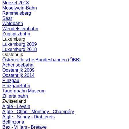
Moezel 2018
Moselwein-Bahn
Rammelsberg
Saar
Waldbahn
Wendelsteinbahn
Zugspitzbahn
Luxemburg
Luxemburg 2009
Luxemburg 2018
Oostenrijk
Österreichische Bundesbahnen (ÖBB)
Achenseebahn
Oostenrijk 2009
Oostenrijk 2014
Pinzgau
PinzgauBahn
Tauernbahn Museum
Zillertalbahn
Zwitserland
Aigle - Leysin
Aigle - Ollon - Monthey - Champéry
Aigle - Sépey - Diablerets
Bellinzona
Bex - Villars - Bretaye