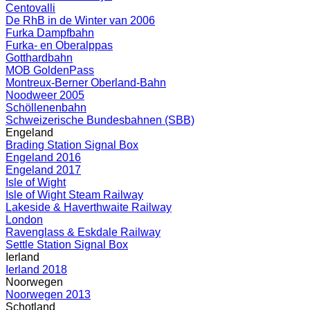
Centovalli
De RhB in de Winter van 2006
Furka Dampfbahn
Furka- en Oberalppas
Gotthardbahn
MOB GoldenPass
Montreux-Berner Oberland-Bahn
Noodweer 2005
Schöllenenbahn
Schweizerische Bundesbahnen (SBB)
Engeland
Brading Station Signal Box
Engeland 2016
Engeland 2017
Isle of Wight
Isle of Wight Steam Railway
Lakeside & Haverthwaite Railway
London
Ravenglass & Eskdale Railway
Settle Station Signal Box
Ierland
Ierland 2018
Noorwegen
Noorwegen 2013
Schotland