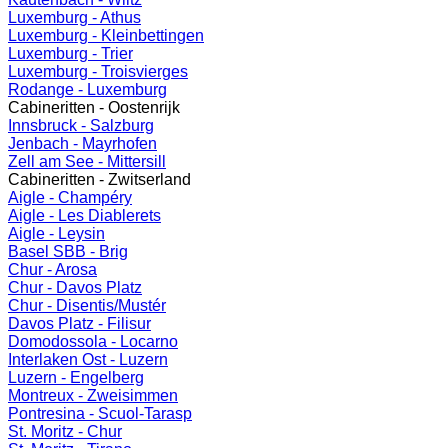
Luxemburg - Athus
Luxemburg - Kleinbettingen
Luxemburg - Trier
Luxemburg - Troisvierges
Rodange - Luxemburg
Cabineritten - Oostenrijk
Innsbruck - Salzburg
Jenbach - Mayrhofen
Zell am See - Mittersill
Cabineritten - Zwitserland
Aigle - Champéry
Aigle - Les Diablerets
Aigle - Leysin
Basel SBB - Brig
Chur - Arosa
Chur - Davos Platz
Chur - Disentis/Mustér
Davos Platz - Filisur
Domodossola - Locarno
Interlaken Ost - Luzern
Luzern - Engelberg
Montreux - Zweisimmen
Pontresina - Scuol-Tarasp
St. Moritz - Chur