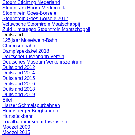
Stoom Stichting Nederland
Stoomtram Hoorn-Medemblik
Stoomtrein Goes-Borsele
Stoomtrein Goes-Borsele 2017
Veluwsche Stoomtrein Maatschappij
Zuid-Limburgse Stoomtrein Maatschappij
Duitsland
125 jaar Moselwein-Bahn
Chiemseebahn
Dampfspektakel 2018
Deutscher Eisenbahn-Verein
Deutsches Museum Verkehrszentrum
Duitsland 2012
Duitsland 2014
Duitsland 2015
Duitsland 2016
Duitsland 2018
Duitsland 2019
Eifel
Harzer Schmalspurbahnen
Heidelberger Bergbahnen
Hunsrückbahn
Localbahnmuseum Eisenstein
Moezel 2009
Moezel 2015