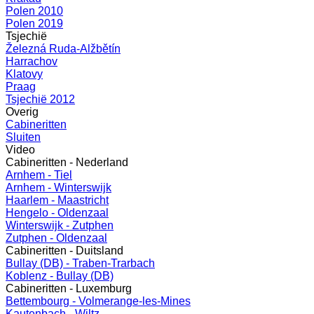
Polen 2010
Polen 2019
Tsjechië
Železná Ruda-Alžbětín
Harrachov
Klatovy
Praag
Tsjechië 2012
Overig
Cabineritten
Sluiten
Video
Cabineritten - Nederland
Arnhem - Tiel
Arnhem - Winterswijk
Haarlem - Maastricht
Hengelo - Oldenzaal
Winterswijk - Zutphen
Zutphen - Oldenzaal
Cabineritten - Duitsland
Bullay (DB) - Traben-Trarbach
Koblenz - Bullay (DB)
Cabineritten - Luxemburg
Bettembourg - Volmerange-les-Mines
Kautenbach - Wiltz