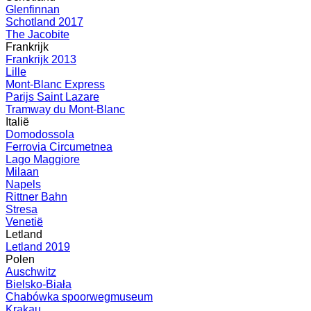
Glenfinnan
Schotland 2017
The Jacobite
Frankrijk
Frankrijk 2013
Lille
Mont-Blanc Express
Parijs Saint Lazare
Tramway du Mont-Blanc
Italië
Domodossola
Ferrovia Circumetnea
Lago Maggiore
Milaan
Napels
Rittner Bahn
Stresa
Venetië
Letland
Letland 2019
Polen
Auschwitz
Bielsko-Biała
Chabówka spoorwegmuseum
Krakau