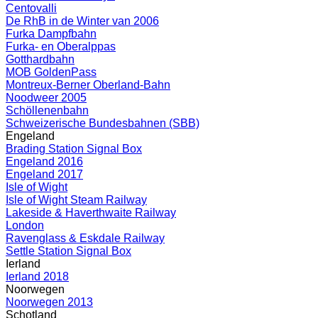
Centovalli
De RhB in de Winter van 2006
Furka Dampfbahn
Furka- en Oberalppas
Gotthardbahn
MOB GoldenPass
Montreux-Berner Oberland-Bahn
Noodweer 2005
Schöllenenbahn
Schweizerische Bundesbahnen (SBB)
Engeland
Brading Station Signal Box
Engeland 2016
Engeland 2017
Isle of Wight
Isle of Wight Steam Railway
Lakeside & Haverthwaite Railway
London
Ravenglass & Eskdale Railway
Settle Station Signal Box
Ierland
Ierland 2018
Noorwegen
Noorwegen 2013
Schotland