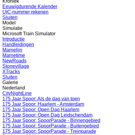
Kroniek
Eeuwigdurende Kalender
UIC-nummer rekenen
Sluiten
Model
Simulatie
Microsoft Train Simulator
Introductie
Handleidingen
Marnelijn
Marnetime
NewRoads
Stonevillage
XTracks
Sluiten
Galerie
Nederland
CityNightLine
175 Jaar Spoor: Als de dag van toen
175 Jaar Spoor: Haarlem - Amsterdam
175 Jaar Spoor: Open Dag Haarlem
175 Jaar Spoor: Open Dag Leidschendam
175 Jaar Spoor: SpoorParade - Binnengebied
175 Jaar Spoor: SpoorParade - Buitengebied
175 Jaar Spoor: SpoorParade - Treinparade