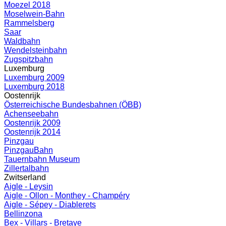
Moezel 2018
Moselwein-Bahn
Rammelsberg
Saar
Waldbahn
Wendelsteinbahn
Zugspitzbahn
Luxemburg
Luxemburg 2009
Luxemburg 2018
Oostenrijk
Österreichische Bundesbahnen (ÖBB)
Achenseebahn
Oostenrijk 2009
Oostenrijk 2014
Pinzgau
PinzgauBahn
Tauernbahn Museum
Zillertalbahn
Zwitserland
Aigle - Leysin
Aigle - Ollon - Monthey - Champéry
Aigle - Sépey - Diablerets
Bellinzona
Bex - Villars - Bretaye