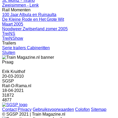
St. Moritz - Tirano
Zweisimmen - Lenk
Rail Momenten
100 Jaar Albula en Ruinaulta
De Kleine Rode en Het Grote Wit
Maart 2005
Noodweer Zwitserland zomer 2005
TreiNS
TreiNShow
Trailers
Serie trailers Cabineritten
Sluiten
Praag
Erik Kruithof
20-03-2010
SGSP
Rail-O-Rama.nl
18-04-2021
31872
4877
Contact
Privacy
Gebruiksvoorwaarden
Colofon
Sitemap
© SGSP 2021 | Train Magazine.nl