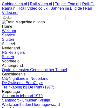
Cabineritten.nl
|
Rail Video.nl
|
Traject Foto.nl
|
Rail-O-
Rama.nl
|
Rail Video.co.uk
|
Bahnen im Bild.de
|
Rail
Video.net
Home
Welkom
Service
Sluiten
Actueel
Nederland
NS Reizigers
Sluiten
Voorbeeld
Achtergrond
Opdrukdiensten Gemmenicher Tunnel
Geschiedenis
CityNightLine in Nederland
De Zwitserse EuroCity's
Treinkaping bij De Punt (1977)
Reportage
Akkrum in februari 1979
Santpoort - IJmuiden (Vislijn)
Werkzaamheden Heerhugowaard