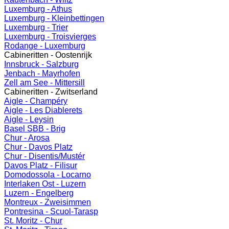
Luxemburg - Athus
Luxemburg - Kleinbettingen
Luxemburg - Trier
Luxemburg - Troisvierges
Rodange - Luxemburg
Cabineritten - Oostenrijk
Innsbruck - Salzburg
Jenbach - Mayrhofen
Zell am See - Mittersill
Cabineritten - Zwitserland
Aigle - Champéry
Aigle - Les Diablerets
Aigle - Leysin
Basel SBB - Brig
Chur - Arosa
Chur - Davos Platz
Chur - Disentis/Mustér
Davos Platz - Filisur
Domodossola - Locarno
Interlaken Ost - Luzern
Luzern - Engelberg
Montreux - Zweisimmen
Pontresina - Scuol-Tarasp
St. Moritz - Chur