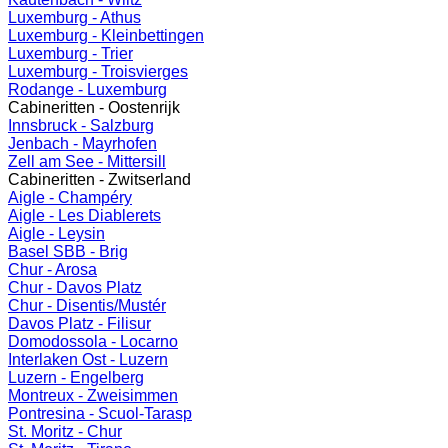
Luxemburg - Athus
Luxemburg - Kleinbettingen
Luxemburg - Trier
Luxemburg - Troisvierges
Rodange - Luxemburg
Cabineritten - Oostenrijk
Innsbruck - Salzburg
Jenbach - Mayrhofen
Zell am See - Mittersill
Cabineritten - Zwitserland
Aigle - Champéry
Aigle - Les Diablerets
Aigle - Leysin
Basel SBB - Brig
Chur - Arosa
Chur - Davos Platz
Chur - Disentis/Mustér
Davos Platz - Filisur
Domodossola - Locarno
Interlaken Ost - Luzern
Luzern - Engelberg
Montreux - Zweisimmen
Pontresina - Scuol-Tarasp
St. Moritz - Chur