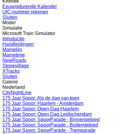
Kroniek
Eeuwigdurende Kalender
UIC-nummer rekenen
Sluiten
Model
Simulatie
Microsoft Train Simulator
Introductie
Handleidingen
Marnelijn
Marnetime
NewRoads
Stonevillage
XTracks
Sluiten
Galerie
Nederland
CityNightLine
175 Jaar Spoor: Als de dag van toen
175 Jaar Spoor: Haarlem - Amsterdam
175 Jaar Spoor: Open Dag Haarlem
175 Jaar Spoor: Open Dag Leidschendam
175 Jaar Spoor: SpoorParade - Binnengebied
175 Jaar Spoor: SpoorParade - Buitengebied
175 Jaar Spoor: SpoorParade - Treinparade