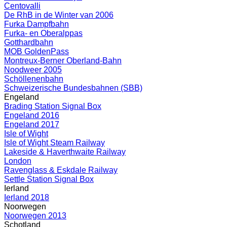
Centovalli
De RhB in de Winter van 2006
Furka Dampfbahn
Furka- en Oberalppas
Gotthardbahn
MOB GoldenPass
Montreux-Berner Oberland-Bahn
Noodweer 2005
Schöllenenbahn
Schweizerische Bundesbahnen (SBB)
Engeland
Brading Station Signal Box
Engeland 2016
Engeland 2017
Isle of Wight
Isle of Wight Steam Railway
Lakeside & Haverthwaite Railway
London
Ravenglass & Eskdale Railway
Settle Station Signal Box
Ierland
Ierland 2018
Noorwegen
Noorwegen 2013
Schotland