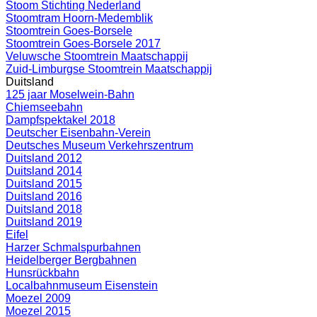
Stoom Stichting Nederland
Stoomtram Hoorn-Medemblik
Stoomtrein Goes-Borsele
Stoomtrein Goes-Borsele 2017
Veluwsche Stoomtrein Maatschappij
Zuid-Limburgse Stoomtrein Maatschappij
Duitsland
125 jaar Moselwein-Bahn
Chiemseebahn
Dampfspektakel 2018
Deutscher Eisenbahn-Verein
Deutsches Museum Verkehrszentrum
Duitsland 2012
Duitsland 2014
Duitsland 2015
Duitsland 2016
Duitsland 2018
Duitsland 2019
Eifel
Harzer Schmalspurbahnen
Heidelberger Bergbahnen
Hunsrückbahn
Localbahnmuseum Eisenstein
Moezel 2009
Moezel 2015