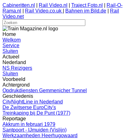
Cabineritten.nl
|
Rail Video.nl
|
Traject Foto.nl
|
Rail-O-
Rama.nl
|
Rail Video.co.uk
|
Bahnen im Bild.de
|
Rail
Video.net
Home
Welkom
Service
Sluiten
Actueel
Nederland
NS Reizigers
Sluiten
Voorbeeld
Achtergrond
Opdrukdiensten Gemmenicher Tunnel
Geschiedenis
CityNightLine in Nederland
De Zwitserse EuroCity's
Treinkaping bij De Punt (1977)
Reportage
Akkrum in februari 1979
Santpoort - IJmuiden (Vislijn)
Werkzaamheden Heerhugowaard