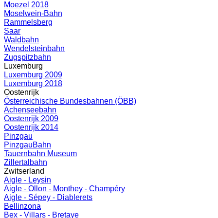
Moezel 2018
Moselwein-Bahn
Rammelsberg
Saar
Waldbahn
Wendelsteinbahn
Zugspitzbahn
Luxemburg
Luxemburg 2009
Luxemburg 2018
Oostenrijk
Österreichische Bundesbahnen (ÖBB)
Achenseebahn
Oostenrijk 2009
Oostenrijk 2014
Pinzgau
PinzgauBahn
Tauernbahn Museum
Zillertalbahn
Zwitserland
Aigle - Leysin
Aigle - Ollon - Monthey - Champéry
Aigle - Sépey - Diablerets
Bellinzona
Bex - Villars - Bretaye