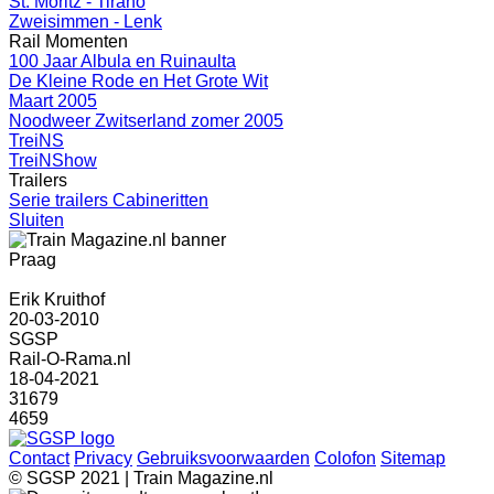
St. Moritz - Tirano
Zweisimmen - Lenk
Rail Momenten
100 Jaar Albula en Ruinaulta
De Kleine Rode en Het Grote Wit
Maart 2005
Noodweer Zwitserland zomer 2005
TreiNS
TreiNShow
Trailers
Serie trailers Cabineritten
Sluiten
Praag
Erik Kruithof
20-03-2010
SGSP
Rail-O-Rama.nl
18-04-2021
31679
4659
Contact
Privacy
Gebruiksvoorwaarden
Colofon
Sitemap
© SGSP 2021 | Train Magazine.nl