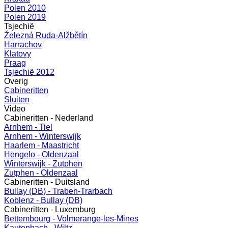
Polen 2010
Polen 2019
Tsjechië
Železná Ruda-Alžbětín
Harrachov
Klatovy
Praag
Tsjechië 2012
Overig
Cabineritten
Sluiten
Video
Cabineritten - Nederland
Arnhem - Tiel
Arnhem - Winterswijk
Haarlem - Maastricht
Hengelo - Oldenzaal
Winterswijk - Zutphen
Zutphen - Oldenzaal
Cabineritten - Duitsland
Bullay (DB) - Traben-Trarbach
Koblenz - Bullay (DB)
Cabineritten - Luxemburg
Bettembourg - Volmerange-les-Mines
Kautenbach - Wiltz