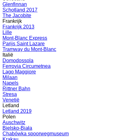
Glenfinnan
Schotland 2017
The Jacobite
Frankrijk
Frankrijk 2013
Lille
Mont-Blanc Express
Parijs Saint Lazare
Tramway du Mont-Blanc
Italië
Domodossola
Ferrovia Circumetnea
Lago Maggiore
Milaan
Napels
Rittner Bahn
Stresa
Venetië
Letland
Letland 2019
Polen
Auschwitz
Bielsko-Biała
Chabówka spoorwegmuseum
Krakau