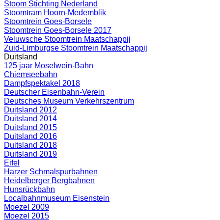
Stoom Stichting Nederland
Stoomtram Hoorn-Medemblik
Stoomtrein Goes-Borsele
Stoomtrein Goes-Borsele 2017
Veluwsche Stoomtrein Maatschappij
Zuid-Limburgse Stoomtrein Maatschappij
Duitsland
125 jaar Moselwein-Bahn
Chiemseebahn
Dampfspektakel 2018
Deutscher Eisenbahn-Verein
Deutsches Museum Verkehrszentrum
Duitsland 2012
Duitsland 2014
Duitsland 2015
Duitsland 2016
Duitsland 2018
Duitsland 2019
Eifel
Harzer Schmalspurbahnen
Heidelberger Bergbahnen
Hunsrückbahn
Localbahnmuseum Eisenstein
Moezel 2009
Moezel 2015