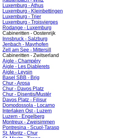
Luxemburg - Athus
Luxemburg - Kleinbettingen
Luxemburg - Trier
Luxemburg - Troisvierges
Rodange - Luxemburg
Cabineritten - Oostenrijk
Innsbruck - Salzburg
Jenbach - Mayrhofen
Zell am See - Mittersill
Cabineritten - Zwitserland
Aigle - Champéry
Aigle - Les Diablerets
Aigle - Leysin
Basel SBB - Brig
Chur - Arosa
Chur - Davos Platz
Chur - Disentis/Mustér
Davos Platz - Filisur
Domodossola - Locarno
Interlaken Ost - Luzern
Luzern - Engelberg
Montreux - Zweisimmen
Pontresina - Scuol-Tarasp
St. Moritz - Chur