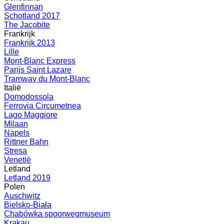
Glenfinnan
Schotland 2017
The Jacobite
Frankrijk
Frankrijk 2013
Lille
Mont-Blanc Express
Parijs Saint Lazare
Tramway du Mont-Blanc
Italië
Domodossola
Ferrovia Circumetnea
Lago Maggiore
Milaan
Napels
Rittner Bahn
Stresa
Venetië
Letland
Letland 2019
Polen
Auschwitz
Bielsko-Biała
Chabówka spoorwegmuseum
Krakau