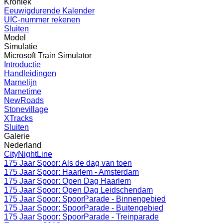
Kroniek
Eeuwigdurende Kalender
UIC-nummer rekenen
Sluiten
Model
Simulatie
Microsoft Train Simulator
Introductie
Handleidingen
Marnelijn
Marnetime
NewRoads
Stonevillage
XTracks
Sluiten
Galerie
Nederland
CityNightLine
175 Jaar Spoor: Als de dag van toen
175 Jaar Spoor: Haarlem - Amsterdam
175 Jaar Spoor: Open Dag Haarlem
175 Jaar Spoor: Open Dag Leidschendam
175 Jaar Spoor: SpoorParade - Binnengebied
175 Jaar Spoor: SpoorParade - Buitengebied
175 Jaar Spoor: SpoorParade - Treinparade