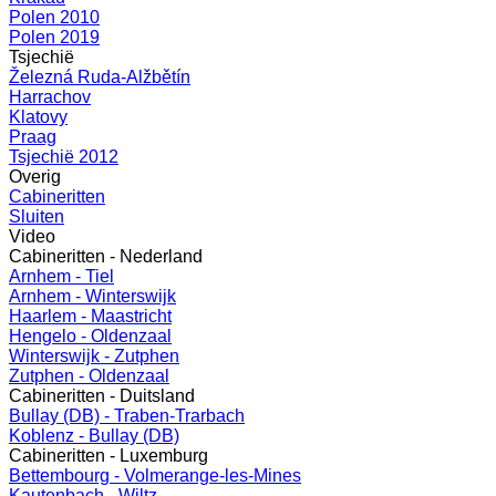
Polen 2010
Polen 2019
Tsjechië
Železná Ruda-Alžbětín
Harrachov
Klatovy
Praag
Tsjechië 2012
Overig
Cabineritten
Sluiten
Video
Cabineritten - Nederland
Arnhem - Tiel
Arnhem - Winterswijk
Haarlem - Maastricht
Hengelo - Oldenzaal
Winterswijk - Zutphen
Zutphen - Oldenzaal
Cabineritten - Duitsland
Bullay (DB) - Traben-Trarbach
Koblenz - Bullay (DB)
Cabineritten - Luxemburg
Bettembourg - Volmerange-les-Mines
Kautenbach - Wiltz