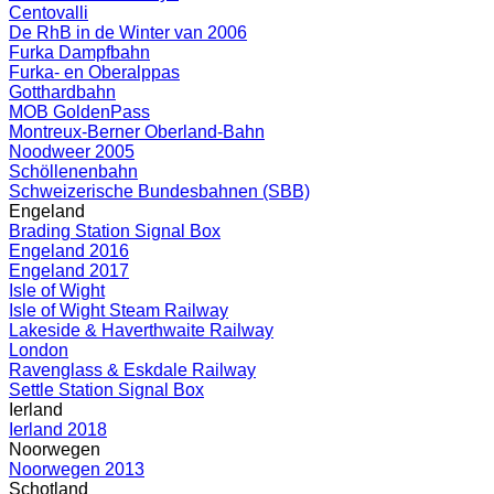
Centovalli
De RhB in de Winter van 2006
Furka Dampfbahn
Furka- en Oberalppas
Gotthardbahn
MOB GoldenPass
Montreux-Berner Oberland-Bahn
Noodweer 2005
Schöllenenbahn
Schweizerische Bundesbahnen (SBB)
Engeland
Brading Station Signal Box
Engeland 2016
Engeland 2017
Isle of Wight
Isle of Wight Steam Railway
Lakeside & Haverthwaite Railway
London
Ravenglass & Eskdale Railway
Settle Station Signal Box
Ierland
Ierland 2018
Noorwegen
Noorwegen 2013
Schotland