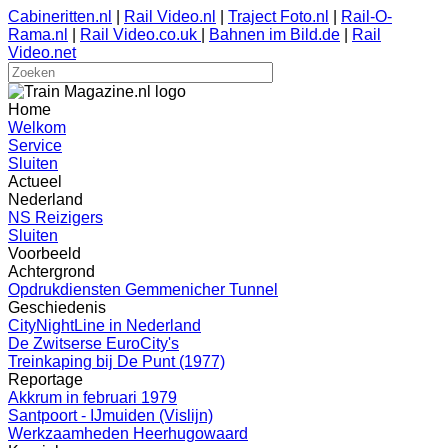
Cabineritten.nl
|
Rail Video.nl
|
Traject Foto.nl
|
Rail-O-
Rama.nl
|
Rail Video.co.uk
|
Bahnen im Bild.de
|
Rail
Video.net
Home
Welkom
Service
Sluiten
Actueel
Nederland
NS Reizigers
Sluiten
Voorbeeld
Achtergrond
Opdrukdiensten Gemmenicher Tunnel
Geschiedenis
CityNightLine in Nederland
De Zwitserse EuroCity's
Treinkaping bij De Punt (1977)
Reportage
Akkrum in februari 1979
Santpoort - IJmuiden (Vislijn)
Werkzaamheden Heerhugowaard