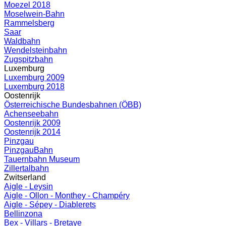
Moezel 2018
Moselwein-Bahn
Rammelsberg
Saar
Waldbahn
Wendelsteinbahn
Zugspitzbahn
Luxemburg
Luxemburg 2009
Luxemburg 2018
Oostenrijk
Österreichische Bundesbahnen (ÖBB)
Achenseebahn
Oostenrijk 2009
Oostenrijk 2014
Pinzgau
PinzgauBahn
Tauernbahn Museum
Zillertalbahn
Zwitserland
Aigle - Leysin
Aigle - Ollon - Monthey - Champéry
Aigle - Sépey - Diablerets
Bellinzona
Bex - Villars - Bretaye