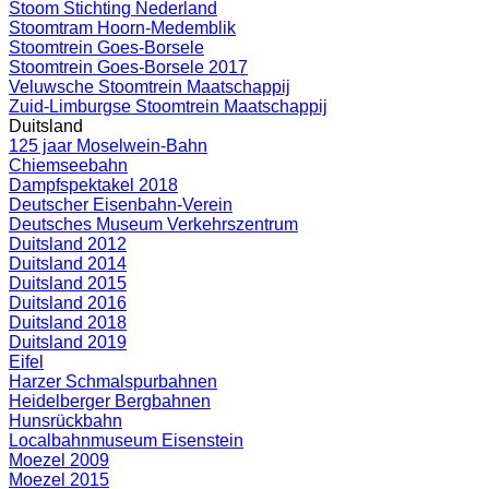
Stoom Stichting Nederland
Stoomtram Hoorn-Medemblik
Stoomtrein Goes-Borsele
Stoomtrein Goes-Borsele 2017
Veluwsche Stoomtrein Maatschappij
Zuid-Limburgse Stoomtrein Maatschappij
Duitsland
125 jaar Moselwein-Bahn
Chiemseebahn
Dampfspektakel 2018
Deutscher Eisenbahn-Verein
Deutsches Museum Verkehrszentrum
Duitsland 2012
Duitsland 2014
Duitsland 2015
Duitsland 2016
Duitsland 2018
Duitsland 2019
Eifel
Harzer Schmalspurbahnen
Heidelberger Bergbahnen
Hunsrückbahn
Localbahnmuseum Eisenstein
Moezel 2009
Moezel 2015