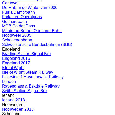
Centovalli
De RhB in de Winter van 2006
Furka Dampfbahn
Furka- en Oberalppas
Gotthardbahn
MOB GoldenPass
Montreux-Berner Oberland-Bahn
Noodweer 2005
Schöllenenbahn
Schweizerische Bundesbahnen (SBB)
Engeland
Brading Station Signal Box
Engeland 2016
Engeland 2017
Isle of Wight
Isle of Wight Steam Railway
Lakeside & Haverthwaite Railway
London
Ravenglass & Eskdale Railway
Settle Station Signal Box
Ierland
Ierland 2018
Noorwegen
Noorwegen 2013
Schotland