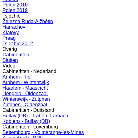
Polen 2010
Polen 2019
Tsjechië
Železná Ruda-Alžbětín
Harrachov
Klatovy
Praag
Tsjechië 2012
Overig
Cabineritten
Sluiten
Video
Cabineritten - Nederland
Arnhem - Tiel
Arnhem - Winterswijk
Haarlem - Maastricht
Hengelo - Oldenzaal
Winterswijk - Zutphen
Zutphen - Oldenzaal
Cabineritten - Duitsland
Bullay (DB) - Traben-Trarbach
Koblenz - Bullay (DB)
Cabineritten - Luxemburg
Bettembourg - Volmerange-les-Mines
Kautenbach - Wiltz