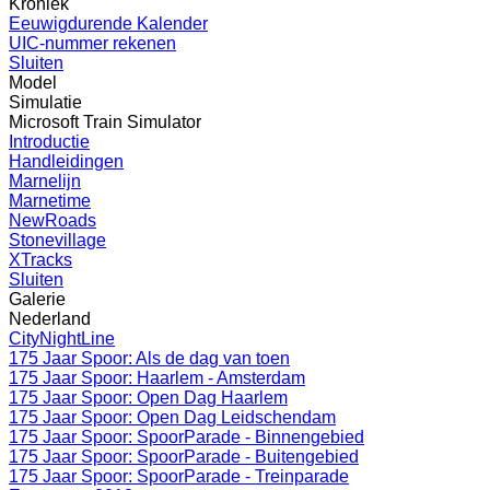
Kroniek
Eeuwigdurende Kalender
UIC-nummer rekenen
Sluiten
Model
Simulatie
Microsoft Train Simulator
Introductie
Handleidingen
Marnelijn
Marnetime
NewRoads
Stonevillage
XTracks
Sluiten
Galerie
Nederland
CityNightLine
175 Jaar Spoor: Als de dag van toen
175 Jaar Spoor: Haarlem - Amsterdam
175 Jaar Spoor: Open Dag Haarlem
175 Jaar Spoor: Open Dag Leidschendam
175 Jaar Spoor: SpoorParade - Binnengebied
175 Jaar Spoor: SpoorParade - Buitengebied
175 Jaar Spoor: SpoorParade - Treinparade