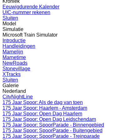
Kroniek
Eeuwigdurende Kalender
UIC-nummer rekenen
Sluiten
Model
Simulatie
Microsoft Train Simulator
Introductie
Handleidingen
Marnelijn
Marnetime
NewRoads
Stonevillage
XTracks
Sluiten
Galerie
Nederland
CityNightLine
175 Jaar Spoor: Als de dag van toen
175 Jaar Spoor: Haarlem - Amsterdam
175 Jaar Spoor: Open Dag Haarlem
175 Jaar Spoor: Open Dag Leidschendam
175 Jaar Spoor: SpoorParade - Binnengebied
175 Jaar Spoor: SpoorParade - Buitengebied
175 Jaar Spoor: SpoorParade - Treinparade