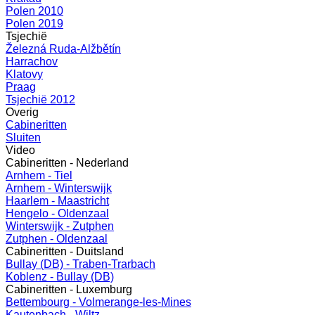
Polen 2010
Polen 2019
Tsjechië
Železná Ruda-Alžbětín
Harrachov
Klatovy
Praag
Tsjechië 2012
Overig
Cabineritten
Sluiten
Video
Cabineritten - Nederland
Arnhem - Tiel
Arnhem - Winterswijk
Haarlem - Maastricht
Hengelo - Oldenzaal
Winterswijk - Zutphen
Zutphen - Oldenzaal
Cabineritten - Duitsland
Bullay (DB) - Traben-Trarbach
Koblenz - Bullay (DB)
Cabineritten - Luxemburg
Bettembourg - Volmerange-les-Mines
Kautenbach - Wiltz