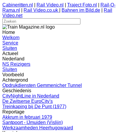
Cabineritten.nl
|
Rail Video.nl
|
Traject Foto.nl
|
Rail-O-
Rama.nl
|
Rail Video.co.uk
|
Bahnen im Bild.de
|
Rail
Video.net
Home
Welkom
Service
Sluiten
Actueel
Nederland
NS Reizigers
Sluiten
Voorbeeld
Achtergrond
Opdrukdiensten Gemmenicher Tunnel
Geschiedenis
CityNightLine in Nederland
De Zwitserse EuroCity's
Treinkaping bij De Punt (1977)
Reportage
Akkrum in februari 1979
Santpoort - IJmuiden (Vislijn)
Werkzaamheden Heerhugowaard