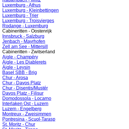
Luxemburg - Athus
Luxemburg - Kleinbettingen
Luxemburg - Trier
Luxemburg - Troisvierges
Rodange - Luxemburg
Cabineritten - Oostenrijk
Innsbruck - Salzburg
Jenbach - Mayrhofen
Zell am See - Mittersill
Cabineritten - Zwitserland
Aigle - Champéry
Aigle - Les Diablerets
Aigle - Leysin
Basel SBB - Brig
Chur - Arosa
Chur - Davos Platz
Chur - Disentis/Mustér
Davos Platz - Filisur
Domodossola - Locarno
Interlaken Ost - Luzern
Luzern - Engelberg
Montreux - Zweisimmen
Pontresina - Scuol-Tarasp
St. Moritz - Chur