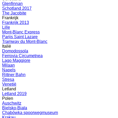
Glenfinnan
Schotland 2017
The Jacobite
Frankrijk
Frankrijk 2013
Lille
Mont-Blanc Express
Parijs Saint Lazare
Tramway du Mont-Blanc
Italië
Domodossola
Ferrovia Circumetnea
Lago Maggiore
Milaan
Napels
Rittner Bahn
Stresa
Venetië
Letland
Letland 2019
Polen
Auschwitz
Bielsko-Biała
Chabówka spoorwegmuseum
Krakau