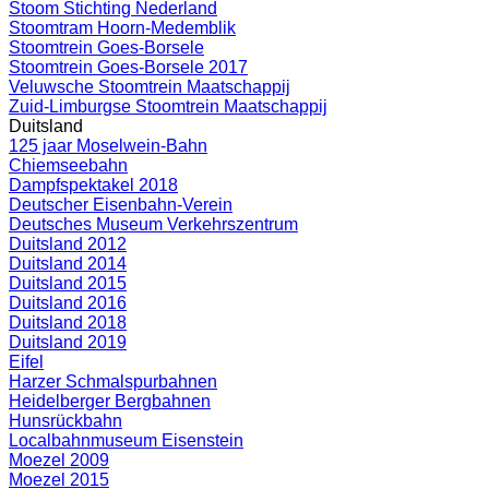
Stoom Stichting Nederland
Stoomtram Hoorn-Medemblik
Stoomtrein Goes-Borsele
Stoomtrein Goes-Borsele 2017
Veluwsche Stoomtrein Maatschappij
Zuid-Limburgse Stoomtrein Maatschappij
Duitsland
125 jaar Moselwein-Bahn
Chiemseebahn
Dampfspektakel 2018
Deutscher Eisenbahn-Verein
Deutsches Museum Verkehrszentrum
Duitsland 2012
Duitsland 2014
Duitsland 2015
Duitsland 2016
Duitsland 2018
Duitsland 2019
Eifel
Harzer Schmalspurbahnen
Heidelberger Bergbahnen
Hunsrückbahn
Localbahnmuseum Eisenstein
Moezel 2009
Moezel 2015