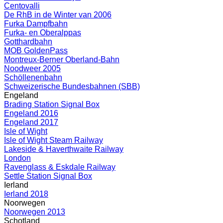
Centovalli
De RhB in de Winter van 2006
Furka Dampfbahn
Furka- en Oberalppas
Gotthardbahn
MOB GoldenPass
Montreux-Berner Oberland-Bahn
Noodweer 2005
Schöllenenbahn
Schweizerische Bundesbahnen (SBB)
Engeland
Brading Station Signal Box
Engeland 2016
Engeland 2017
Isle of Wight
Isle of Wight Steam Railway
Lakeside & Haverthwaite Railway
London
Ravenglass & Eskdale Railway
Settle Station Signal Box
Ierland
Ierland 2018
Noorwegen
Noorwegen 2013
Schotland