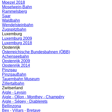
Moezel 2018
Moselwein-Bahn
Rammelsberg
Saar
Waldbahn
Wendelsteinbahn
Zugspitzbahn
Luxemburg
Luxemburg 2009
Luxemburg 2018
Oostenrijk
Österreichische Bundesbahnen (ÖBB)
Achenseebahn
Oostenrijk 2009
Oostenrijk 2014
Pinzgau
PinzgauBahn
Tauernbahn Museum
Zillertalbahn
Zwitserland
Aigle - Leysin
Aigle - Ollon - Monthey - Champéry
Aigle - Sépey - Diablerets
Bellinzona
Bex - Villars - Bretaye