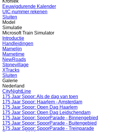
Kroniek
Eeuwigdurende Kalender
UIC-nummer rekenen
Sluiten
Model
Simulatie
Microsoft Train Simulator
Introductie
Handleidingen
Marnelijn
Marnetime
NewRoads
Stonevillage
XTracks
Sluiten
Galerie
Nederland
CityNightLine
175 Jaar Spoor: Als de dag van toen
175 Jaar Spoor: Haarlem - Amsterdam
175 Jaar Spoor: Open Dag Haarlem
175 Jaar Spoor: Open Dag Leidschendam
175 Jaar Spoor: SpoorParade - Binnengebied
175 Jaar Spoor: SpoorParade - Buitengebied
175 Jaar Spoor: SpoorParade - Treinparade