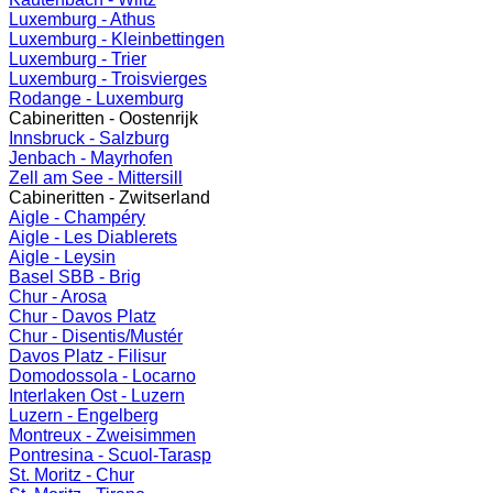
Luxemburg - Athus
Luxemburg - Kleinbettingen
Luxemburg - Trier
Luxemburg - Troisvierges
Rodange - Luxemburg
Cabineritten - Oostenrijk
Innsbruck - Salzburg
Jenbach - Mayrhofen
Zell am See - Mittersill
Cabineritten - Zwitserland
Aigle - Champéry
Aigle - Les Diablerets
Aigle - Leysin
Basel SBB - Brig
Chur - Arosa
Chur - Davos Platz
Chur - Disentis/Mustér
Davos Platz - Filisur
Domodossola - Locarno
Interlaken Ost - Luzern
Luzern - Engelberg
Montreux - Zweisimmen
Pontresina - Scuol-Tarasp
St. Moritz - Chur