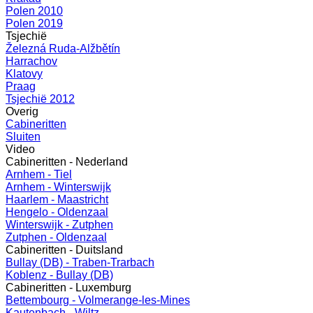
Polen 2010
Polen 2019
Tsjechië
Železná Ruda-Alžbětín
Harrachov
Klatovy
Praag
Tsjechië 2012
Overig
Cabineritten
Sluiten
Video
Cabineritten - Nederland
Arnhem - Tiel
Arnhem - Winterswijk
Haarlem - Maastricht
Hengelo - Oldenzaal
Winterswijk - Zutphen
Zutphen - Oldenzaal
Cabineritten - Duitsland
Bullay (DB) - Traben-Trarbach
Koblenz - Bullay (DB)
Cabineritten - Luxemburg
Bettembourg - Volmerange-les-Mines
Kautenbach - Wiltz