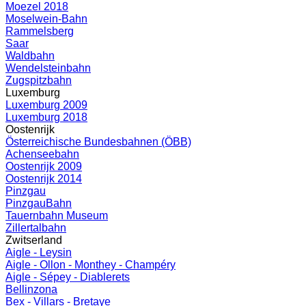
Moezel 2018
Moselwein-Bahn
Rammelsberg
Saar
Waldbahn
Wendelsteinbahn
Zugspitzbahn
Luxemburg
Luxemburg 2009
Luxemburg 2018
Oostenrijk
Österreichische Bundesbahnen (ÖBB)
Achenseebahn
Oostenrijk 2009
Oostenrijk 2014
Pinzgau
PinzgauBahn
Tauernbahn Museum
Zillertalbahn
Zwitserland
Aigle - Leysin
Aigle - Ollon - Monthey - Champéry
Aigle - Sépey - Diablerets
Bellinzona
Bex - Villars - Bretaye