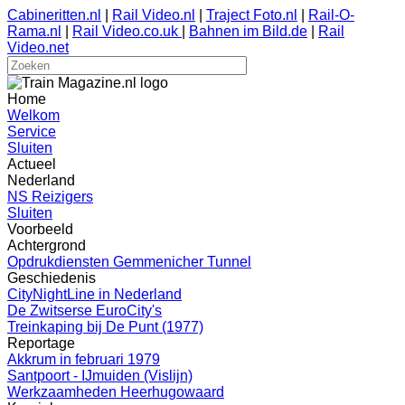
Cabineritten.nl
|
Rail Video.nl
|
Traject Foto.nl
|
Rail-O-
Rama.nl
|
Rail Video.co.uk
|
Bahnen im Bild.de
|
Rail
Video.net
Home
Welkom
Service
Sluiten
Actueel
Nederland
NS Reizigers
Sluiten
Voorbeeld
Achtergrond
Opdrukdiensten Gemmenicher Tunnel
Geschiedenis
CityNightLine in Nederland
De Zwitserse EuroCity's
Treinkaping bij De Punt (1977)
Reportage
Akkrum in februari 1979
Santpoort - IJmuiden (Vislijn)
Werkzaamheden Heerhugowaard