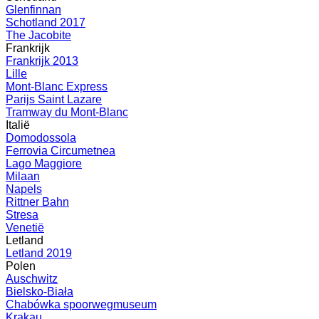
Glenfinnan
Schotland 2017
The Jacobite
Frankrijk
Frankrijk 2013
Lille
Mont-Blanc Express
Parijs Saint Lazare
Tramway du Mont-Blanc
Italië
Domodossola
Ferrovia Circumetnea
Lago Maggiore
Milaan
Napels
Rittner Bahn
Stresa
Venetië
Letland
Letland 2019
Polen
Auschwitz
Bielsko-Biała
Chabówka spoorwegmuseum
Krakau