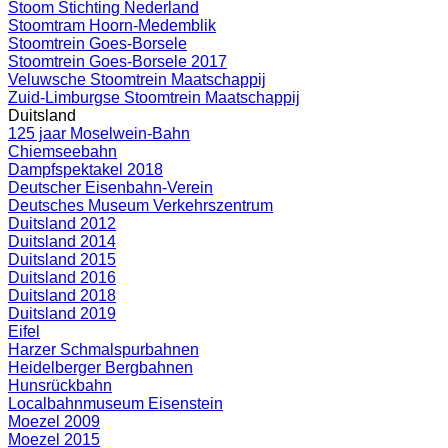
Stoom Stichting Nederland
Stoomtram Hoorn-Medemblik
Stoomtrein Goes-Borsele
Stoomtrein Goes-Borsele 2017
Veluwsche Stoomtrein Maatschappij
Zuid-Limburgse Stoomtrein Maatschappij
Duitsland
125 jaar Moselwein-Bahn
Chiemseebahn
Dampfspektakel 2018
Deutscher Eisenbahn-Verein
Deutsches Museum Verkehrszentrum
Duitsland 2012
Duitsland 2014
Duitsland 2015
Duitsland 2016
Duitsland 2018
Duitsland 2019
Eifel
Harzer Schmalspurbahnen
Heidelberger Bergbahnen
Hunsrückbahn
Localbahnmuseum Eisenstein
Moezel 2009
Moezel 2015