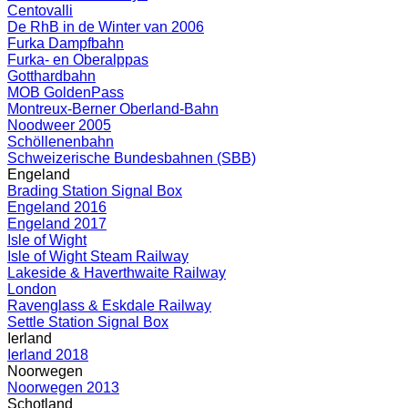
Centovalli
De RhB in de Winter van 2006
Furka Dampfbahn
Furka- en Oberalppas
Gotthardbahn
MOB GoldenPass
Montreux-Berner Oberland-Bahn
Noodweer 2005
Schöllenenbahn
Schweizerische Bundesbahnen (SBB)
Engeland
Brading Station Signal Box
Engeland 2016
Engeland 2017
Isle of Wight
Isle of Wight Steam Railway
Lakeside & Haverthwaite Railway
London
Ravenglass & Eskdale Railway
Settle Station Signal Box
Ierland
Ierland 2018
Noorwegen
Noorwegen 2013
Schotland