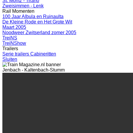
St. Moritz - Tirano
Zweisimmen - Lenk
Rail Momenten
100 Jaar Albula en Ruinaulta
De Kleine Rode en Het Grote Wit
Maart 2005
Noodweer Zwitserland zomer 2005
TreiNS
TreiNShow
Trailers
Serie trailers Cabineritten
Sluiten
Jenbach - Kaltenbach-Stumm