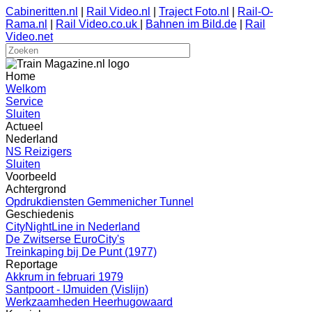
Cabineritten.nl
|
Rail Video.nl
|
Traject Foto.nl
|
Rail-O-
Rama.nl
|
Rail Video.co.uk
|
Bahnen im Bild.de
|
Rail
Video.net
Home
Welkom
Service
Sluiten
Actueel
Nederland
NS Reizigers
Sluiten
Voorbeeld
Achtergrond
Opdrukdiensten Gemmenicher Tunnel
Geschiedenis
CityNightLine in Nederland
De Zwitserse EuroCity's
Treinkaping bij De Punt (1977)
Reportage
Akkrum in februari 1979
Santpoort - IJmuiden (Vislijn)
Werkzaamheden Heerhugowaard