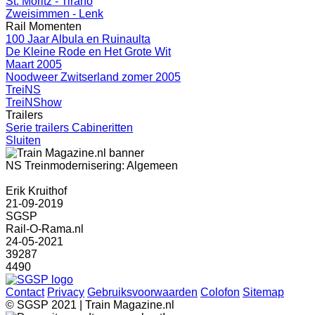
St. Moritz - Tirano
Zweisimmen - Lenk
Rail Momenten
100 Jaar Albula en Ruinaulta
De Kleine Rode en Het Grote Wit
Maart 2005
Noodweer Zwitserland zomer 2005
TreiNS
TreiNShow
Trailers
Serie trailers Cabineritten
Sluiten
NS Treinmodernisering: Algemeen
Erik Kruithof
21-09-2019
SGSP
Rail-O-Rama.nl
24-05-2021
39287
4490
Contact
Privacy
Gebruiksvoorwaarden
Colofon
Sitemap
© SGSP 2021 | Train Magazine.nl