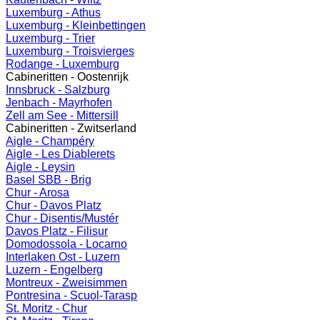
Luxemburg - Athus
Luxemburg - Kleinbettingen
Luxemburg - Trier
Luxemburg - Troisvierges
Rodange - Luxemburg
Cabineritten - Oostenrijk
Innsbruck - Salzburg
Jenbach - Mayrhofen
Zell am See - Mittersill
Cabineritten - Zwitserland
Aigle - Champéry
Aigle - Les Diablerets
Aigle - Leysin
Basel SBB - Brig
Chur - Arosa
Chur - Davos Platz
Chur - Disentis/Mustér
Davos Platz - Filisur
Domodossola - Locarno
Interlaken Ost - Luzern
Luzern - Engelberg
Montreux - Zweisimmen
Pontresina - Scuol-Tarasp
St. Moritz - Chur