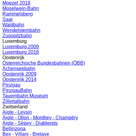
Moezel 2018
Moselwein-Bahn
Rammelsberg
Saar
Waldbahn
Wendelsteinbahn
Zugspitzbahn
Luxemburg
Luxemburg 2009
Luxemburg 2018
Oostenrijk
Österreichische Bundesbahnen (ÖBB)
Achenseebahn
Oostenrijk 2009
Oostenrijk 2014
Pinzgau
PinzgauBahn
Tauernbahn Museum
Zillertalbahn
Zwitserland
Aigle - Leysin
Aigle - Ollon - Monthey - Champéry
Aigle - Sépey - Diablerets
Bellinzona
Bex - Villars - Bretaye