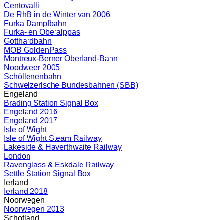
Centovalli
De RhB in de Winter van 2006
Furka Dampfbahn
Furka- en Oberalppas
Gotthardbahn
MOB GoldenPass
Montreux-Berner Oberland-Bahn
Noodweer 2005
Schöllenenbahn
Schweizerische Bundesbahnen (SBB)
Engeland
Brading Station Signal Box
Engeland 2016
Engeland 2017
Isle of Wight
Isle of Wight Steam Railway
Lakeside & Haverthwaite Railway
London
Ravenglass & Eskdale Railway
Settle Station Signal Box
Ierland
Ierland 2018
Noorwegen
Noorwegen 2013
Schotland