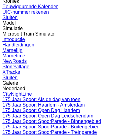
Kroniek
Eeuwigdurende Kalender
UIC-nummer rekenen
Sluiten
Model
Simulatie
Microsoft Train Simulator
Introductie
Handleidingen
Marnelijn
Marnetime
NewRoads
Stonevillage
XTracks
Sluiten
Galerie
Nederland
CityNightLine
175 Jaar Spoor: Als de dag van toen
175 Jaar Spoor: Haarlem - Amsterdam
175 Jaar Spoor: Open Dag Haarlem
175 Jaar Spoor: Open Dag Leidschendam
175 Jaar Spoor: SpoorParade - Binnengebied
175 Jaar Spoor: SpoorParade - Buitengebied
175 Jaar Spoor: SpoorParade - Treinparade