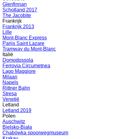
Glenfinnan
Schotland 2017
The Jacobite
Frankrijk
Frankrijk 2013
Lille
Mont-Blanc Express
Parijs Saint Lazare
Tramway du Mont-Blanc
Italië
Domodossola
Ferrovia Circumetnea
Lago Maggiore
Milaan
Napels
Rittner Bahn
Stresa
Venetië
Letland
Letland 2019
Polen
Auschwitz
Bielsko-Biała
Chabówka spoorwegmuseum
Krakau