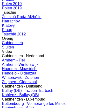
Polen 2010
Polen 2019
Tsjechië
Železná Ruda-Alžbětín
Harrachov
Klatovy
Praag
Tsjechië 2012
Overig
Cabineritten
Sluiten
Video
Cabineritten - Nederland
Arnhem - Tiel
Arnhem - Winterswijk
Haarlem - Maastricht
Hengelo - Oldenzaal
Winterswijk - Zutphen
Zutphen - Oldenzaal
Cabineritten - Duitsland
Bullay (DB) - Traben-Trarbach
Koblenz - Bullay (DB)
Cabineritten - Luxemburg
Bettembourg - Volmerange-les-Mines
Kautenbach - Wiltz