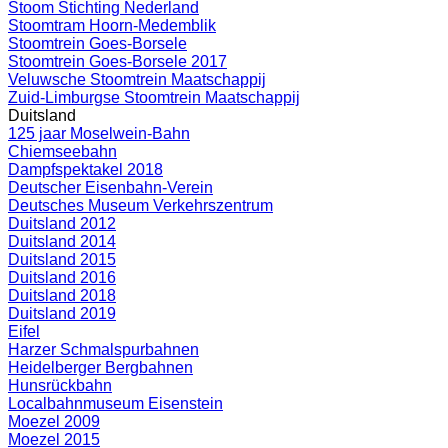
Stoom Stichting Nederland
Stoomtram Hoorn-Medemblik
Stoomtrein Goes-Borsele
Stoomtrein Goes-Borsele 2017
Veluwsche Stoomtrein Maatschappij
Zuid-Limburgse Stoomtrein Maatschappij
Duitsland
125 jaar Moselwein-Bahn
Chiemseebahn
Dampfspektakel 2018
Deutscher Eisenbahn-Verein
Deutsches Museum Verkehrszentrum
Duitsland 2012
Duitsland 2014
Duitsland 2015
Duitsland 2016
Duitsland 2018
Duitsland 2019
Eifel
Harzer Schmalspurbahnen
Heidelberger Bergbahnen
Hunsrückbahn
Localbahnmuseum Eisenstein
Moezel 2009
Moezel 2015