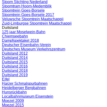
Stoom Stichting Nederland
Stoomtram Hoorn-Medemblik
Stoomtrein Goes-Borsele
Stoomtrein Goes-Borsele 2017
Veluwsche Stoomtrein Maatschappij
Zuid-Limburgse Stoomtrein Maatschappij
Duitsland
125 jaar Moselwein-Bahn
Chiemseebahn
Dampfspektakel 2018
Deutscher Eisenbahn-Verein
Deutsches Museum Verkehrszentrum
Duitsland 2012
Duitsland 2014
Duitsland 2015
Duitsland 2016
Duitsland 2018
Duitsland 2019
Eifel
Harzer Schmalspurbahnen
Heidelberger Bergbahnen
Hunsrückbahn
Localbahnmuseum Eisenstein
Moezel 2009
Moezel 2015