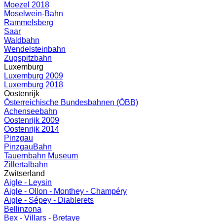
Moezel 2018
Moselwein-Bahn
Rammelsberg
Saar
Waldbahn
Wendelsteinbahn
Zugspitzbahn
Luxemburg
Luxemburg 2009
Luxemburg 2018
Oostenrijk
Österreichische Bundesbahnen (ÖBB)
Achenseebahn
Oostenrijk 2009
Oostenrijk 2014
Pinzgau
PinzgauBahn
Tauernbahn Museum
Zillertalbahn
Zwitserland
Aigle - Leysin
Aigle - Ollon - Monthey - Champéry
Aigle - Sépey - Diablerets
Bellinzona
Bex - Villars - Bretaye