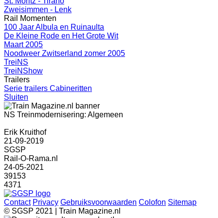
St. Moritz - Tirano
Zweisimmen - Lenk
Rail Momenten
100 Jaar Albula en Ruinaulta
De Kleine Rode en Het Grote Wit
Maart 2005
Noodweer Zwitserland zomer 2005
TreiNS
TreiNShow
Trailers
Serie trailers Cabineritten
Sluiten
NS Treinmodernisering: Algemeen
Erik Kruithof
21-09-2019
SGSP
Rail-O-Rama.nl
24-05-2021
39153
4371
Contact
Privacy
Gebruiksvoorwaarden
Colofon
Sitemap
© SGSP 2021 | Train Magazine.nl