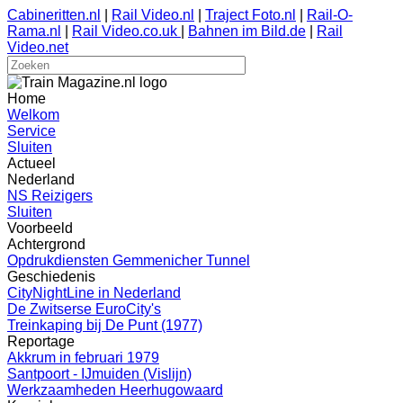
Cabineritten.nl
|
Rail Video.nl
|
Traject Foto.nl
|
Rail-O-
Rama.nl
|
Rail Video.co.uk
|
Bahnen im Bild.de
|
Rail
Video.net
Home
Welkom
Service
Sluiten
Actueel
Nederland
NS Reizigers
Sluiten
Voorbeeld
Achtergrond
Opdrukdiensten Gemmenicher Tunnel
Geschiedenis
CityNightLine in Nederland
De Zwitserse EuroCity's
Treinkaping bij De Punt (1977)
Reportage
Akkrum in februari 1979
Santpoort - IJmuiden (Vislijn)
Werkzaamheden Heerhugowaard