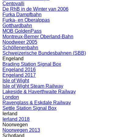
Centovalli
De RhB in de Winter van 2006
Furka Dampfbahn
Furka- en Oberalppas
Gotthardbahn
MOB GoldenPass
Montreux-Berner Oberland-Bahn
Noodweer 2005
Schöllenenbahn
Schweizerische Bundesbahnen (SBB)
Engeland
Brading Station Signal Box
Engeland 2016
Engeland 2017
Isle of Wight
Isle of Wight Steam Railway
Lakeside & Haverthwaite Railway
London
Ravenglass & Eskdale Railway
Settle Station Signal Box
Ierland
Ierland 2018
Noorwegen
Noorwegen 2013
Schotland