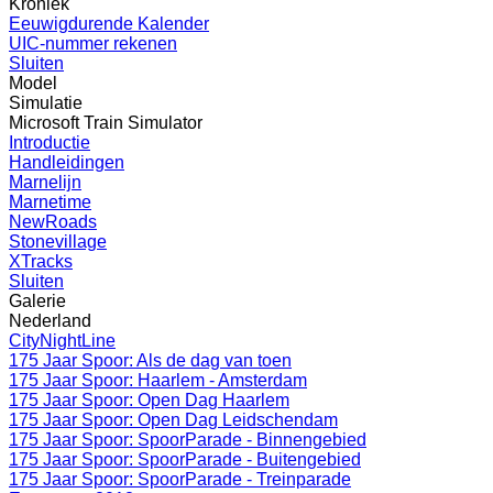
Kroniek
Eeuwigdurende Kalender
UIC-nummer rekenen
Sluiten
Model
Simulatie
Microsoft Train Simulator
Introductie
Handleidingen
Marnelijn
Marnetime
NewRoads
Stonevillage
XTracks
Sluiten
Galerie
Nederland
CityNightLine
175 Jaar Spoor: Als de dag van toen
175 Jaar Spoor: Haarlem - Amsterdam
175 Jaar Spoor: Open Dag Haarlem
175 Jaar Spoor: Open Dag Leidschendam
175 Jaar Spoor: SpoorParade - Binnengebied
175 Jaar Spoor: SpoorParade - Buitengebied
175 Jaar Spoor: SpoorParade - Treinparade