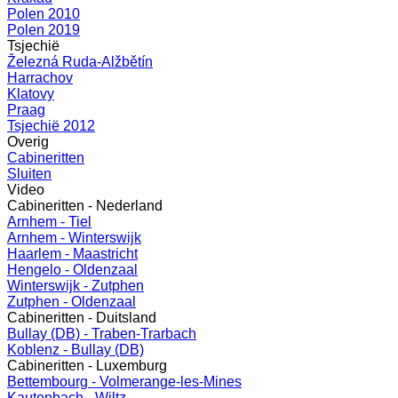
Polen 2010
Polen 2019
Tsjechië
Železná Ruda-Alžbětín
Harrachov
Klatovy
Praag
Tsjechië 2012
Overig
Cabineritten
Sluiten
Video
Cabineritten - Nederland
Arnhem - Tiel
Arnhem - Winterswijk
Haarlem - Maastricht
Hengelo - Oldenzaal
Winterswijk - Zutphen
Zutphen - Oldenzaal
Cabineritten - Duitsland
Bullay (DB) - Traben-Trarbach
Koblenz - Bullay (DB)
Cabineritten - Luxemburg
Bettembourg - Volmerange-les-Mines
Kautenbach - Wiltz