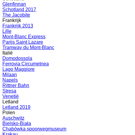
Glenfinnan
Schotland 2017
The Jacobite
Frankrijk
Frankrijk 2013
Lille
Mont-Blanc Express
Parijs Saint Lazare
Tramway du Mont-Blanc
Italië
Domodossola
Ferrovia Circumetnea
Lago Maggiore
Milaan
Napels
Rittner Bahn
Stresa
Venetië
Letland
Letland 2019
Polen
Auschwitz
Bielsko-Biała
Chabówka spoorwegmuseum
Krakau