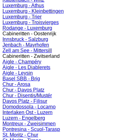
Luxemburg - Athus
Luxemburg - Kleinbettingen
Luxemburg - Trier
Luxemburg - Troisvierges
Rodange - Luxemburg
Cabineritten - Oostenrijk
Innsbruck - Salzburg
Jenbach - Mayrhofen
Zell am See - Mittersill
Cabineritten - Zwitserland
Aigle - Champéry
Aigle - Les Diablerets
Aigle - Leysin
Basel SBB - Brig
Chur - Arosa
Chur - Davos Platz
Chur - Disentis/Mustér
Davos Platz - Filisur
Domodossola - Locarno
Interlaken Ost - Luzern
Luzern - Engelberg
Montreux - Zweisimmen
Pontresina - Scuol-Tarasp
St. Moritz - Chur