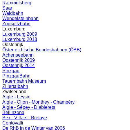
Rammelsberg
Saar
Waldbahn
Wendelsteinbahn
Zugspitzbahn
Luxemburg
Luxemburg 2009
Luxemburg 2018
Oostenrijk
Österreichische Bundesbahnen (ÖBB)
Achenseebahn
Oostenrijk 2009
Oostenrijk 2014
Pinzgau
PinzgauBahn
Tauernbahn Museum
Zillertalbahn
Zwitserland
Aigle - Leysin
Aigle - Ollon - Monthey - Champéry
Aigle - Sépey - Diablerets
Bellinzona
Bex - Villars - Bretaye
Centovalli
De RhB in de Winter van 2006