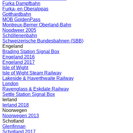
Furka Dampfbahn
Furka- en Oberalppas
Gotthardbahn
MOB GoldenPass
Montreux-Berner Oberland-Bahn
Noodweer 2005
Schöllenenbahn
Schweizerische Bundesbahnen (SBB)
Engeland
Brading Station Signal Box
Engeland 2016
Engeland 2017
Isle of Wight
Isle of Wight Steam Railway
Lakeside & Haverthwaite Railway
London
Ravenglass & Eskdale Railway
Settle Station Signal Box
Ierland
Ierland 2018
Noorwegen
Noorwegen 2013
Schotland
Glenfinnan
Schotland 2017