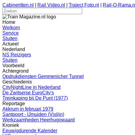
Cabineritten.nl
|
Rail Video.nl
|
Traject Foto.nl
|
Rail-O-Rama.n
Home
Welkom
Service
Sluiten
Actueel
Nederland
NS Reizigers
Sluiten
Voorbeeld
Achtergrond
Opdrukdiensten Gemmenicher Tunnel
Geschiedenis
CityNightLine in Nederland
De Zwitserse EuroCity's
Treinkaping bij De Punt (1977)
Reportage
Akkrum in februari 1979
Santpoort - IJmuiden (Vislijn)
Werkzaamheden Heerhugowaard
Kroniek
Eeuwigdurende Kalender