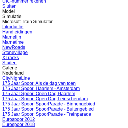
UIC-nummer rekenen
Sluiten
Model
Simulatie
Microsoft Train Simulator
Introductie
Handleidingen
Marnelijn
Marnetime
NewRoads
Stonevillage
XTracks
Sluiten
Galerie
Nederland
CityNightLine
175 Jaar Spoor: Als de dag van toen
175 Jaar Spoor: Haarlem - Amsterdam
175 Jaar Spoor: Open Dag Haarlem
175 Jaar Spoor: Open Dag Leidschendam
175 Jaar Spoor: SpoorParade - Binnengebied
175 Jaar Spoor: SpoorParade - Buitengebied
175 Jaar Spoor: SpoorParade - Treinparade
Eurospoor 2012
Eurospoor 2018