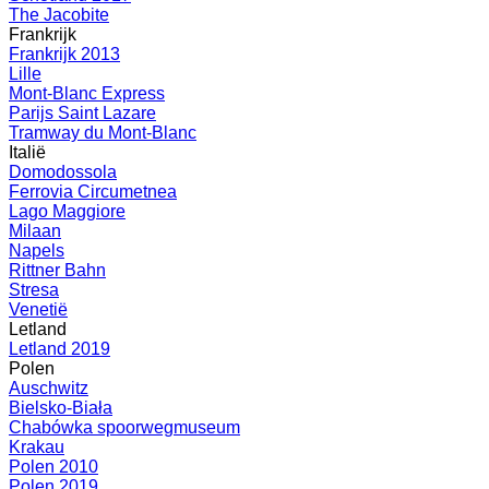
The Jacobite
Frankrijk
Frankrijk 2013
Lille
Mont-Blanc Express
Parijs Saint Lazare
Tramway du Mont-Blanc
Italië
Domodossola
Ferrovia Circumetnea
Lago Maggiore
Milaan
Napels
Rittner Bahn
Stresa
Venetië
Letland
Letland 2019
Polen
Auschwitz
Bielsko-Biała
Chabówka spoorwegmuseum
Krakau
Polen 2010
Polen 2019