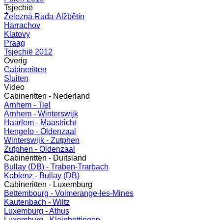
Tsjechië
Železná Ruda-Alžbětín
Harrachov
Klatovy
Praag
Tsjechië 2012
Overig
Cabineritten
Sluiten
Video
Cabineritten - Nederland
Arnhem - Tiel
Arnhem - Winterswijk
Haarlem - Maastricht
Hengelo - Oldenzaal
Winterswijk - Zutphen
Zutphen - Oldenzaal
Cabineritten - Duitsland
Bullay (DB) - Traben-Trarbach
Koblenz - Bullay (DB)
Cabineritten - Luxemburg
Bettembourg - Volmerange-les-Mines
Kautenbach - Wiltz
Luxemburg - Athus
Luxemburg - Kleinbettingen