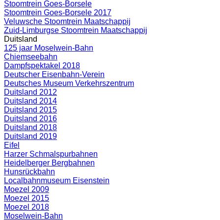
Stoomtrein Goes-Borsele
Stoomtrein Goes-Borsele 2017
Veluwsche Stoomtrein Maatschappij
Zuid-Limburgse Stoomtrein Maatschappij
Duitsland
125 jaar Moselwein-Bahn
Chiemseebahn
Dampfspektakel 2018
Deutscher Eisenbahn-Verein
Deutsches Museum Verkehrszentrum
Duitsland 2012
Duitsland 2014
Duitsland 2015
Duitsland 2016
Duitsland 2018
Duitsland 2019
Eifel
Harzer Schmalspurbahnen
Heidelberger Bergbahnen
Hunsrückbahn
Localbahnmuseum Eisenstein
Moezel 2009
Moezel 2015
Moezel 2018
Moselwein-Bahn