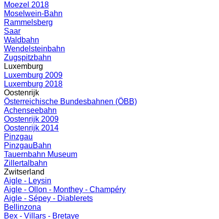
Moezel 2018
Moselwein-Bahn
Rammelsberg
Saar
Waldbahn
Wendelsteinbahn
Zugspitzbahn
Luxemburg
Luxemburg 2009
Luxemburg 2018
Oostenrijk
Österreichische Bundesbahnen (ÖBB)
Achenseebahn
Oostenrijk 2009
Oostenrijk 2014
Pinzgau
PinzgauBahn
Tauernbahn Museum
Zillertalbahn
Zwitserland
Aigle - Leysin
Aigle - Ollon - Monthey - Champéry
Aigle - Sépey - Diablerets
Bellinzona
Bex - Villars - Bretaye