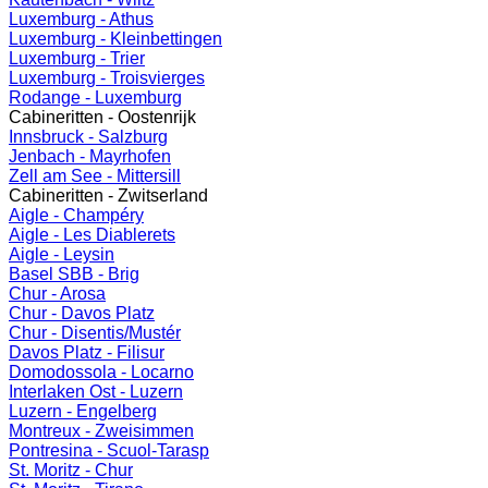
Luxemburg - Athus
Luxemburg - Kleinbettingen
Luxemburg - Trier
Luxemburg - Troisvierges
Rodange - Luxemburg
Cabineritten - Oostenrijk
Innsbruck - Salzburg
Jenbach - Mayrhofen
Zell am See - Mittersill
Cabineritten - Zwitserland
Aigle - Champéry
Aigle - Les Diablerets
Aigle - Leysin
Basel SBB - Brig
Chur - Arosa
Chur - Davos Platz
Chur - Disentis/Mustér
Davos Platz - Filisur
Domodossola - Locarno
Interlaken Ost - Luzern
Luzern - Engelberg
Montreux - Zweisimmen
Pontresina - Scuol-Tarasp
St. Moritz - Chur