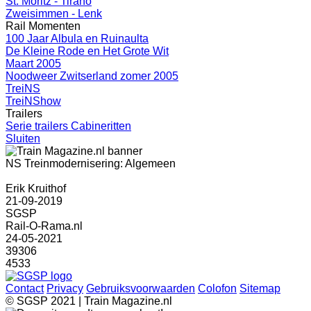
St. Moritz - Tirano
Zweisimmen - Lenk
Rail Momenten
100 Jaar Albula en Ruinaulta
De Kleine Rode en Het Grote Wit
Maart 2005
Noodweer Zwitserland zomer 2005
TreiNS
TreiNShow
Trailers
Serie trailers Cabineritten
Sluiten
NS Treinmodernisering: Algemeen
Erik Kruithof
21-09-2019
SGSP
Rail-O-Rama.nl
24-05-2021
39306
4533
Contact
Privacy
Gebruiksvoorwaarden
Colofon
Sitemap
© SGSP 2021 | Train Magazine.nl