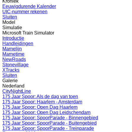
Kroniek
Eeuwigdurende Kalender
UIC-nummer rekenen
Sluiten
Model
Simulatie
Microsoft Train Simulator
Introductie
Handleidingen
Marnelijn
Marnetime
NewRoads
Stonevillage
XTracks
Sluiten
Galerie
Nederland
CityNightLine
175 Jaar Spoor: Als de dag van toen
175 Jaar Spoor: Haarlem - Amsterdam
175 Jaar Spoor: Open Dag Haarlem
175 Jaar Spoor: Open Dag Leidschendam
175 Jaar Spoor: SpoorParade - Binnengebied
175 Jaar Spoor: SpoorParade - Buitengebied
175 Jaar Spoor: SpoorParade - Treinparade