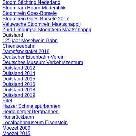
Stoom Stichting Nederland
Stoomtram Hoorn-Medemblik
Stoomtrein Goes-Borsele
Stoomtrein Goes-Borsele 2017
Veluwsche Stoomtrein Maatschappij
Zuid-Limburgse Stoomtrein Maatschappij
Duitsland
125 jaar Moselwein-Bahn
Chiemseebahn
Dampfspektakel 2018
Deutscher Eisenbahn-Verein
Deutsches Museum Verkehrszentrum
Duitsland 2012
Duitsland 2014
Duitsland 2015
Duitsland 2016
Duitsland 2018
Duitsland 2019
Eifel
Harzer Schmalspurbahnen
Heidelberger Bergbahnen
Hunsrückbahn
Localbahnmuseum Eisenstein
Moezel 2009
Moezel 2015