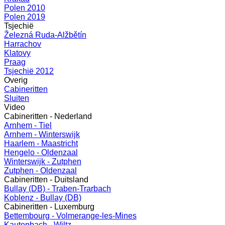
Polen 2010
Polen 2019
Tsjechië
Železná Ruda-Alžbětín
Harrachov
Klatovy
Praag
Tsjechië 2012
Overig
Cabineritten
Sluiten
Video
Cabineritten - Nederland
Arnhem - Tiel
Arnhem - Winterswijk
Haarlem - Maastricht
Hengelo - Oldenzaal
Winterswijk - Zutphen
Zutphen - Oldenzaal
Cabineritten - Duitsland
Bullay (DB) - Traben-Trarbach
Koblenz - Bullay (DB)
Cabineritten - Luxemburg
Bettembourg - Volmerange-les-Mines
Kautenbach - Wiltz