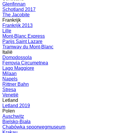
Glenfinnan
Schotland 2017
The Jacobite
Frankrijk
Frankrijk 2013
Lille
Mont-Blanc Express
Parijs Saint Lazare
Tramway du Mont-Blanc
Italië
Domodossola
Ferrovia Circumetnea
Lago Maggiore
Milaan
Napels
Rittner Bahn
Stresa
Venetië
Letland
Letland 2019
Polen
Auschwitz
Bielsko-Biała
Chabówka spoorwegmuseum
Krakau