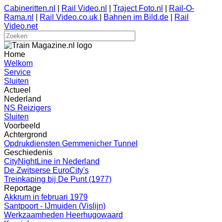
Cabineritten.nl
|
Rail Video.nl
|
Traject Foto.nl
|
Rail-O-
Rama.nl
|
Rail Video.co.uk
|
Bahnen im Bild.de
|
Rail
Video.net
Home
Welkom
Service
Sluiten
Actueel
Nederland
NS Reizigers
Sluiten
Voorbeeld
Achtergrond
Opdrukdiensten Gemmenicher Tunnel
Geschiedenis
CityNightLine in Nederland
De Zwitserse EuroCity's
Treinkaping bij De Punt (1977)
Reportage
Akkrum in februari 1979
Santpoort - IJmuiden (Vislijn)
Werkzaamheden Heerhugowaard