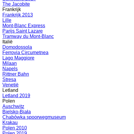
The Jacobite
Frankrijk
Frankrijk 2013
Lille
Mont-Blanc Express
Parijs Saint Lazare
Tramway du Mont-Blanc
Italië
Domodossola
Ferrovia Circumetnea
Lago Maggiore
Milaan
Napels
Rittner Bahn
Stresa
Venetië
Letland
Letland 2019
Polen
Auschwitz
Bielsko-Biała
Chabówka spoorwegmuseum
Krakau
Polen 2010
Polen 2019