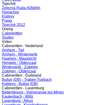
Tsjechië
Železná Ruda-Alžbětín
Harrachov
Klatovy
Praag
Tsjechië 2012
Overig
Cabineritten
Sluiten
Video
Cabineritten - Nederland
Arnhem - Tiel
Arnhem - Winterswijk
Haarlem - Maastricht
Hengelo - Oldenzaal
Winterswijk - Zutphen
Zutphen - Oldenzaal
Cabineritten - Duitsland
Bullay (DB) - Traben-Trarbach
Koblenz - Bullay (DB)
Cabineritten - Luxemburg
Bettembourg - Volmerange-les-Mines
Kautenbach - Wiltz
Luxemburg - Athus
Luxemburg - Kleinbettingen