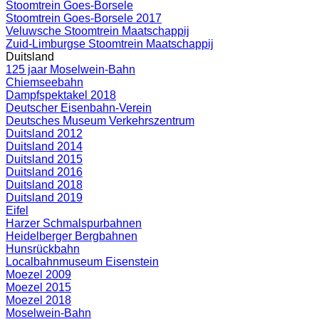
Stoomtrein Goes-Borsele
Stoomtrein Goes-Borsele 2017
Veluwsche Stoomtrein Maatschappij
Zuid-Limburgse Stoomtrein Maatschappij
Duitsland
125 jaar Moselwein-Bahn
Chiemseebahn
Dampfspektakel 2018
Deutscher Eisenbahn-Verein
Deutsches Museum Verkehrszentrum
Duitsland 2012
Duitsland 2014
Duitsland 2015
Duitsland 2016
Duitsland 2018
Duitsland 2019
Eifel
Harzer Schmalspurbahnen
Heidelberger Bergbahnen
Hunsrückbahn
Localbahnmuseum Eisenstein
Moezel 2009
Moezel 2015
Moezel 2018
Moselwein-Bahn