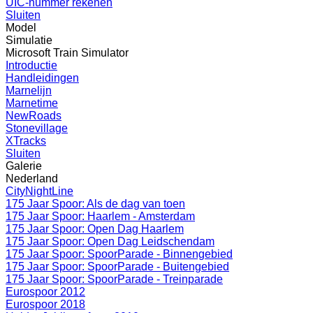
UIC-nummer rekenen
Sluiten
Model
Simulatie
Microsoft Train Simulator
Introductie
Handleidingen
Marnelijn
Marnetime
NewRoads
Stonevillage
XTracks
Sluiten
Galerie
Nederland
CityNightLine
175 Jaar Spoor: Als de dag van toen
175 Jaar Spoor: Haarlem - Amsterdam
175 Jaar Spoor: Open Dag Haarlem
175 Jaar Spoor: Open Dag Leidschendam
175 Jaar Spoor: SpoorParade - Binnengebied
175 Jaar Spoor: SpoorParade - Buitengebied
175 Jaar Spoor: SpoorParade - Treinparade
Eurospoor 2012
Eurospoor 2018