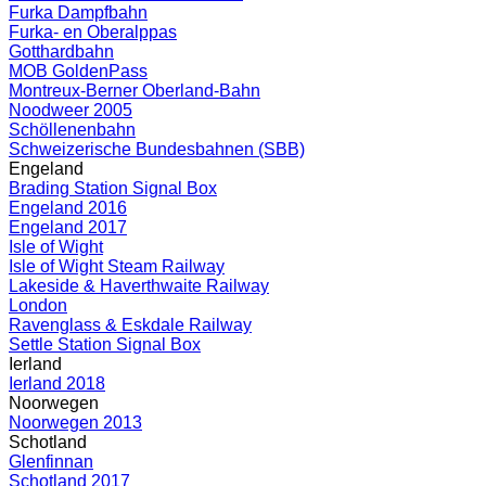
Furka Dampfbahn
Furka- en Oberalppas
Gotthardbahn
MOB GoldenPass
Montreux-Berner Oberland-Bahn
Noodweer 2005
Schöllenenbahn
Schweizerische Bundesbahnen (SBB)
Engeland
Brading Station Signal Box
Engeland 2016
Engeland 2017
Isle of Wight
Isle of Wight Steam Railway
Lakeside & Haverthwaite Railway
London
Ravenglass & Eskdale Railway
Settle Station Signal Box
Ierland
Ierland 2018
Noorwegen
Noorwegen 2013
Schotland
Glenfinnan
Schotland 2017