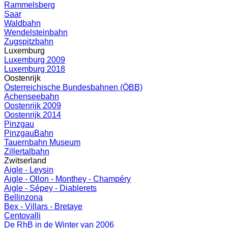
Rammelsberg
Saar
Waldbahn
Wendelsteinbahn
Zugspitzbahn
Luxemburg
Luxemburg 2009
Luxemburg 2018
Oostenrijk
Österreichische Bundesbahnen (ÖBB)
Achenseebahn
Oostenrijk 2009
Oostenrijk 2014
Pinzgau
PinzgauBahn
Tauernbahn Museum
Zillertalbahn
Zwitserland
Aigle - Leysin
Aigle - Ollon - Monthey - Champéry
Aigle - Sépey - Diablerets
Bellinzona
Bex - Villars - Bretaye
Centovalli
De RhB in de Winter van 2006