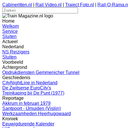
Cabineritten.nl
|
Rail Video.nl
|
Traject Foto.nl
|
Rail-O-Rama.n
Home
Welkom
Service
Sluiten
Actueel
Nederland
NS Reizigers
Sluiten
Voorbeeld
Achtergrond
Opdrukdiensten Gemmenicher Tunnel
Geschiedenis
CityNightLine in Nederland
De Zwitserse EuroCity's
Treinkaping bij De Punt (1977)
Reportage
Akkrum in februari 1979
Santpoort - IJmuiden (Vislijn)
Werkzaamheden Heerhugowaard
Kroniek
Eeuwigdurende Kalender