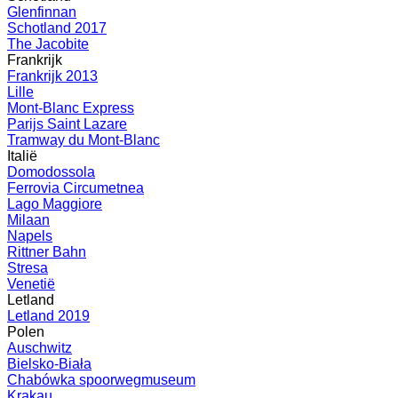
Glenfinnan
Schotland 2017
The Jacobite
Frankrijk
Frankrijk 2013
Lille
Mont-Blanc Express
Parijs Saint Lazare
Tramway du Mont-Blanc
Italië
Domodossola
Ferrovia Circumetnea
Lago Maggiore
Milaan
Napels
Rittner Bahn
Stresa
Venetië
Letland
Letland 2019
Polen
Auschwitz
Bielsko-Biała
Chabówka spoorwegmuseum
Krakau