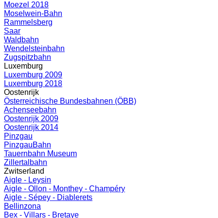
Moezel 2018
Moselwein-Bahn
Rammelsberg
Saar
Waldbahn
Wendelsteinbahn
Zugspitzbahn
Luxemburg
Luxemburg 2009
Luxemburg 2018
Oostenrijk
Österreichische Bundesbahnen (ÖBB)
Achenseebahn
Oostenrijk 2009
Oostenrijk 2014
Pinzgau
PinzgauBahn
Tauernbahn Museum
Zillertalbahn
Zwitserland
Aigle - Leysin
Aigle - Ollon - Monthey - Champéry
Aigle - Sépey - Diablerets
Bellinzona
Bex - Villars - Bretaye