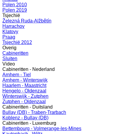
Polen 2010
Polen 2019
Tsjechië
Železná Ruda-Alžbětín
Harrachov
Klatovy
Praag
Tsjechië 2012
Overig
Cabineritten
Sluiten
Video
Cabineritten - Nederland
Arnhem - Tiel
Arnhem - Winterswijk
Haarlem - Maastricht
Hengelo - Oldenzaal
Winterswijk - Zutphen
Zutphen - Oldenzaal
Cabineritten - Duitsland
Bullay (DB) - Traben-Trarbach
Koblenz - Bullay (DB)
Cabineritten - Luxemburg
Bettembourg - Volmerange-les-Mines
Kautenbach - Wiltz