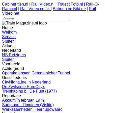
Cabineritten.nl
|
Rail Video.nl
|
Traject Foto.nl
|
Rail-O-
Rama.nl
|
Rail Video.co.uk
|
Bahnen im Bild.de
|
Rail
Video.net
Home
Welkom
Service
Sluiten
Actueel
Nederland
NS Reizigers
Sluiten
Voorbeeld
Achtergrond
Opdrukdiensten Gemmenicher Tunnel
Geschiedenis
CityNightLine in Nederland
De Zwitserse EuroCity's
Treinkaping bij De Punt (1977)
Reportage
Akkrum in februari 1979
Santpoort - IJmuiden (Vislijn)
Werkzaamheden Heerhugowaard