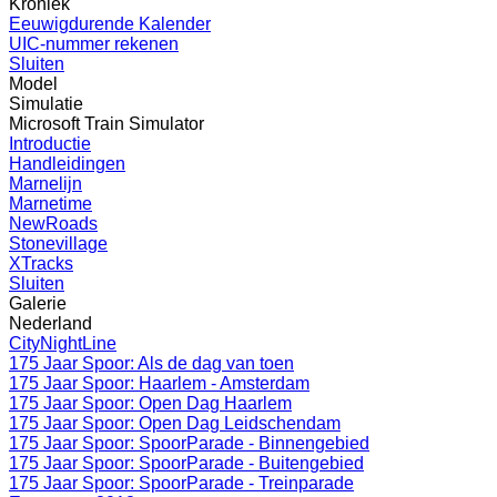
Kroniek
Eeuwigdurende Kalender
UIC-nummer rekenen
Sluiten
Model
Simulatie
Microsoft Train Simulator
Introductie
Handleidingen
Marnelijn
Marnetime
NewRoads
Stonevillage
XTracks
Sluiten
Galerie
Nederland
CityNightLine
175 Jaar Spoor: Als de dag van toen
175 Jaar Spoor: Haarlem - Amsterdam
175 Jaar Spoor: Open Dag Haarlem
175 Jaar Spoor: Open Dag Leidschendam
175 Jaar Spoor: SpoorParade - Binnengebied
175 Jaar Spoor: SpoorParade - Buitengebied
175 Jaar Spoor: SpoorParade - Treinparade