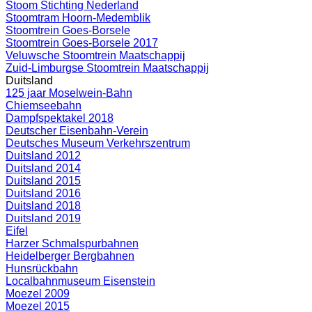
Stoom Stichting Nederland
Stoomtram Hoorn-Medemblik
Stoomtrein Goes-Borsele
Stoomtrein Goes-Borsele 2017
Veluwsche Stoomtrein Maatschappij
Zuid-Limburgse Stoomtrein Maatschappij
Duitsland
125 jaar Moselwein-Bahn
Chiemseebahn
Dampfspektakel 2018
Deutscher Eisenbahn-Verein
Deutsches Museum Verkehrszentrum
Duitsland 2012
Duitsland 2014
Duitsland 2015
Duitsland 2016
Duitsland 2018
Duitsland 2019
Eifel
Harzer Schmalspurbahnen
Heidelberger Bergbahnen
Hunsrückbahn
Localbahnmuseum Eisenstein
Moezel 2009
Moezel 2015