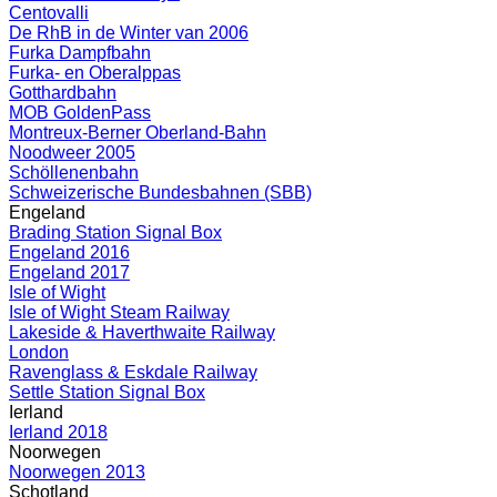
Centovalli
De RhB in de Winter van 2006
Furka Dampfbahn
Furka- en Oberalppas
Gotthardbahn
MOB GoldenPass
Montreux-Berner Oberland-Bahn
Noodweer 2005
Schöllenenbahn
Schweizerische Bundesbahnen (SBB)
Engeland
Brading Station Signal Box
Engeland 2016
Engeland 2017
Isle of Wight
Isle of Wight Steam Railway
Lakeside & Haverthwaite Railway
London
Ravenglass & Eskdale Railway
Settle Station Signal Box
Ierland
Ierland 2018
Noorwegen
Noorwegen 2013
Schotland