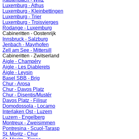
Luxemburg - Athus
Luxemburg - Kleinbettingen
Luxemburg - Trier
Luxemburg - Troisvierges
Rodange - Luxemburg
Cabineritten - Oostenrijk
Innsbruck - Salzburg
Jenbach - Mayrhofen
Zell am See - Mittersill
Cabineritten - Zwitserland
Aigle - Champéry
Aigle - Les Diablerets
Aigle - Leysin
Basel SBB - Brig
Chur - Arosa
Chur - Davos Platz
Chur - Disentis/Mustér
Davos Platz - Filisur
Domodossola - Locarno
Interlaken Ost - Luzern
Luzern - Engelberg
Montreux - Zweisimmen
Pontresina - Scuol-Tarasp
St. Moritz - Chur