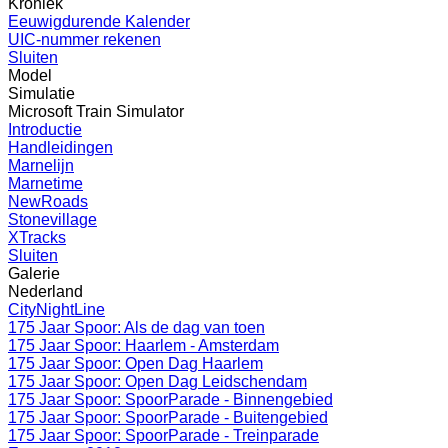
Kroniek
Eeuwigdurende Kalender
UIC-nummer rekenen
Sluiten
Model
Simulatie
Microsoft Train Simulator
Introductie
Handleidingen
Marnelijn
Marnetime
NewRoads
Stonevillage
XTracks
Sluiten
Galerie
Nederland
CityNightLine
175 Jaar Spoor: Als de dag van toen
175 Jaar Spoor: Haarlem - Amsterdam
175 Jaar Spoor: Open Dag Haarlem
175 Jaar Spoor: Open Dag Leidschendam
175 Jaar Spoor: SpoorParade - Binnengebied
175 Jaar Spoor: SpoorParade - Buitengebied
175 Jaar Spoor: SpoorParade - Treinparade