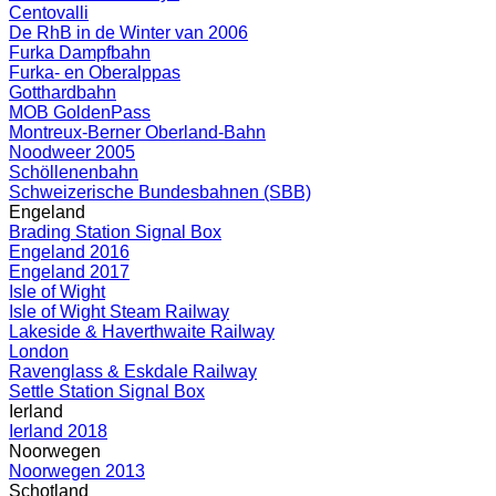
Centovalli
De RhB in de Winter van 2006
Furka Dampfbahn
Furka- en Oberalppas
Gotthardbahn
MOB GoldenPass
Montreux-Berner Oberland-Bahn
Noodweer 2005
Schöllenenbahn
Schweizerische Bundesbahnen (SBB)
Engeland
Brading Station Signal Box
Engeland 2016
Engeland 2017
Isle of Wight
Isle of Wight Steam Railway
Lakeside & Haverthwaite Railway
London
Ravenglass & Eskdale Railway
Settle Station Signal Box
Ierland
Ierland 2018
Noorwegen
Noorwegen 2013
Schotland