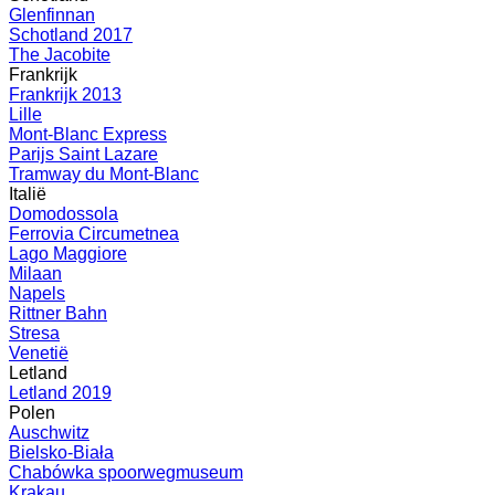
Glenfinnan
Schotland 2017
The Jacobite
Frankrijk
Frankrijk 2013
Lille
Mont-Blanc Express
Parijs Saint Lazare
Tramway du Mont-Blanc
Italië
Domodossola
Ferrovia Circumetnea
Lago Maggiore
Milaan
Napels
Rittner Bahn
Stresa
Venetië
Letland
Letland 2019
Polen
Auschwitz
Bielsko-Biała
Chabówka spoorwegmuseum
Krakau