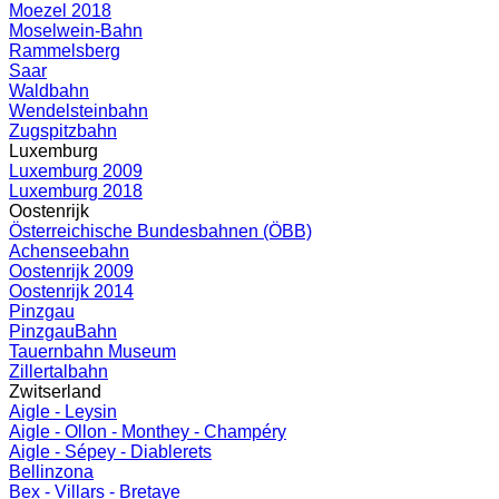
Moezel 2018
Moselwein-Bahn
Rammelsberg
Saar
Waldbahn
Wendelsteinbahn
Zugspitzbahn
Luxemburg
Luxemburg 2009
Luxemburg 2018
Oostenrijk
Österreichische Bundesbahnen (ÖBB)
Achenseebahn
Oostenrijk 2009
Oostenrijk 2014
Pinzgau
PinzgauBahn
Tauernbahn Museum
Zillertalbahn
Zwitserland
Aigle - Leysin
Aigle - Ollon - Monthey - Champéry
Aigle - Sépey - Diablerets
Bellinzona
Bex - Villars - Bretaye