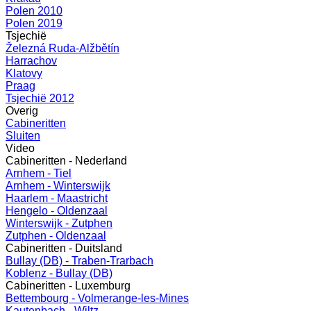
Polen 2010
Polen 2019
Tsjechië
Železná Ruda-Alžbětín
Harrachov
Klatovy
Praag
Tsjechië 2012
Overig
Cabineritten
Sluiten
Video
Cabineritten - Nederland
Arnhem - Tiel
Arnhem - Winterswijk
Haarlem - Maastricht
Hengelo - Oldenzaal
Winterswijk - Zutphen
Zutphen - Oldenzaal
Cabineritten - Duitsland
Bullay (DB) - Traben-Trarbach
Koblenz - Bullay (DB)
Cabineritten - Luxemburg
Bettembourg - Volmerange-les-Mines
Kautenbach - Wiltz