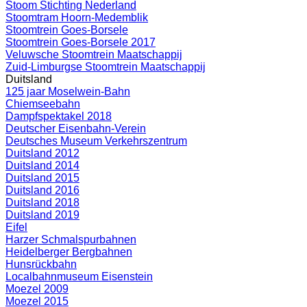
Stoom Stichting Nederland
Stoomtram Hoorn-Medemblik
Stoomtrein Goes-Borsele
Stoomtrein Goes-Borsele 2017
Veluwsche Stoomtrein Maatschappij
Zuid-Limburgse Stoomtrein Maatschappij
Duitsland
125 jaar Moselwein-Bahn
Chiemseebahn
Dampfspektakel 2018
Deutscher Eisenbahn-Verein
Deutsches Museum Verkehrszentrum
Duitsland 2012
Duitsland 2014
Duitsland 2015
Duitsland 2016
Duitsland 2018
Duitsland 2019
Eifel
Harzer Schmalspurbahnen
Heidelberger Bergbahnen
Hunsrückbahn
Localbahnmuseum Eisenstein
Moezel 2009
Moezel 2015