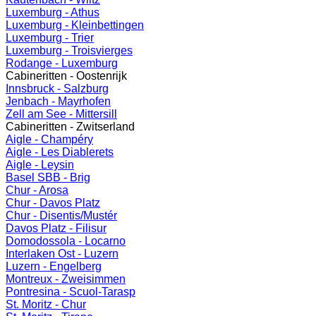
Luxemburg - Athus
Luxemburg - Kleinbettingen
Luxemburg - Trier
Luxemburg - Troisvierges
Rodange - Luxemburg
Cabineritten - Oostenrijk
Innsbruck - Salzburg
Jenbach - Mayrhofen
Zell am See - Mittersill
Cabineritten - Zwitserland
Aigle - Champéry
Aigle - Les Diablerets
Aigle - Leysin
Basel SBB - Brig
Chur - Arosa
Chur - Davos Platz
Chur - Disentis/Mustér
Davos Platz - Filisur
Domodossola - Locarno
Interlaken Ost - Luzern
Luzern - Engelberg
Montreux - Zweisimmen
Pontresina - Scuol-Tarasp
St. Moritz - Chur