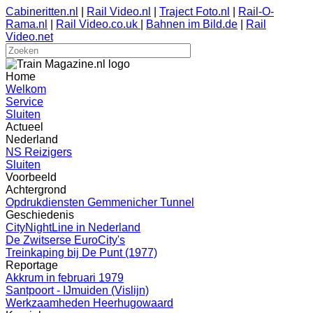
Cabineritten.nl
|
Rail Video.nl
|
Traject Foto.nl
|
Rail-O-
Rama.nl
|
Rail Video.co.uk
|
Bahnen im Bild.de
|
Rail
Video.net
Home
Welkom
Service
Sluiten
Actueel
Nederland
NS Reizigers
Sluiten
Voorbeeld
Achtergrond
Opdrukdiensten Gemmenicher Tunnel
Geschiedenis
CityNightLine in Nederland
De Zwitserse EuroCity's
Treinkaping bij De Punt (1977)
Reportage
Akkrum in februari 1979
Santpoort - IJmuiden (Vislijn)
Werkzaamheden Heerhugowaard