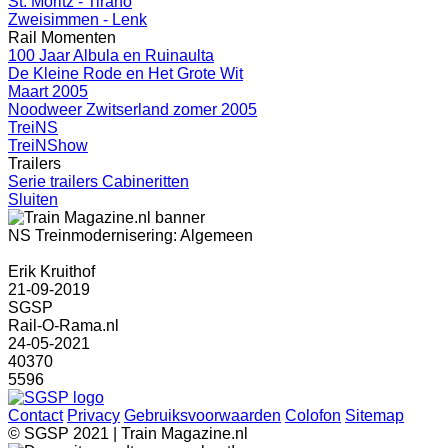
St. Moritz - Tirano
Zweisimmen - Lenk
Rail Momenten
100 Jaar Albula en Ruinaulta
De Kleine Rode en Het Grote Wit
Maart 2005
Noodweer Zwitserland zomer 2005
TreiNS
TreiNShow
Trailers
Serie trailers Cabineritten
Sluiten
NS Treinmodernisering: Algemeen
Erik Kruithof
21-09-2019
SGSP
Rail-O-Rama.nl
24-05-2021
40370
5596
Contact
Privacy
Gebruiksvoorwaarden
Colofon
Sitemap
© SGSP 2021 | Train Magazine.nl