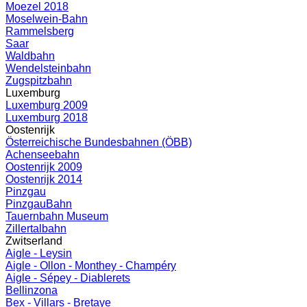
Moezel 2018
Moselwein-Bahn
Rammelsberg
Saar
Waldbahn
Wendelsteinbahn
Zugspitzbahn
Luxemburg
Luxemburg 2009
Luxemburg 2018
Oostenrijk
Österreichische Bundesbahnen (ÖBB)
Achenseebahn
Oostenrijk 2009
Oostenrijk 2014
Pinzgau
PinzgauBahn
Tauernbahn Museum
Zillertalbahn
Zwitserland
Aigle - Leysin
Aigle - Ollon - Monthey - Champéry
Aigle - Sépey - Diablerets
Bellinzona
Bex - Villars - Bretaye