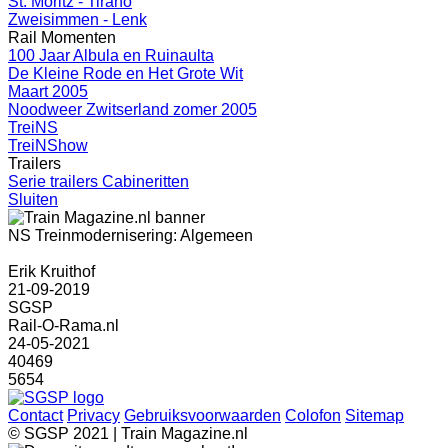
St. Moritz - Tirano
Zweisimmen - Lenk
Rail Momenten
100 Jaar Albula en Ruinaulta
De Kleine Rode en Het Grote Wit
Maart 2005
Noodweer Zwitserland zomer 2005
TreiNS
TreiNShow
Trailers
Serie trailers Cabineritten
Sluiten
NS Treinmodernisering: Algemeen
Erik Kruithof
21-09-2019
SGSP
Rail-O-Rama.nl
24-05-2021
40469
5654
Contact
Privacy
Gebruiksvoorwaarden
Colofon
Sitemap
© SGSP 2021 | Train Magazine.nl