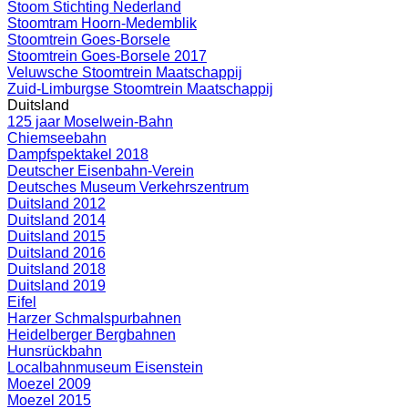
Stoom Stichting Nederland
Stoomtram Hoorn-Medemblik
Stoomtrein Goes-Borsele
Stoomtrein Goes-Borsele 2017
Veluwsche Stoomtrein Maatschappij
Zuid-Limburgse Stoomtrein Maatschappij
Duitsland
125 jaar Moselwein-Bahn
Chiemseebahn
Dampfspektakel 2018
Deutscher Eisenbahn-Verein
Deutsches Museum Verkehrszentrum
Duitsland 2012
Duitsland 2014
Duitsland 2015
Duitsland 2016
Duitsland 2018
Duitsland 2019
Eifel
Harzer Schmalspurbahnen
Heidelberger Bergbahnen
Hunsrückbahn
Localbahnmuseum Eisenstein
Moezel 2009
Moezel 2015