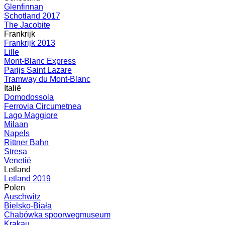
Glenfinnan
Schotland 2017
The Jacobite
Frankrijk
Frankrijk 2013
Lille
Mont-Blanc Express
Parijs Saint Lazare
Tramway du Mont-Blanc
Italië
Domodossola
Ferrovia Circumetnea
Lago Maggiore
Milaan
Napels
Rittner Bahn
Stresa
Venetië
Letland
Letland 2019
Polen
Auschwitz
Bielsko-Biała
Chabówka spoorwegmuseum
Krakau