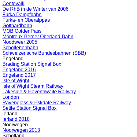
Centovalli
De RhB in de Winter van 2006
Furka Dampfbahn
Furka- en Oberalppas
Gotthardbahn
MOB GoldenPass
Montreux-Berner Oberland-Bahn
Noodweer 2005
Schöllenenbahn
Schweizerische Bundesbahnen (SBB)
Engeland
Brading Station Signal Box
Engeland 2016
Engeland 2017
Isle of Wight
Isle of Wight Steam Railway
Lakeside & Haverthwaite Railway
London
Ravenglass & Eskdale Railway
Settle Station Signal Box
Ierland
Ierland 2018
Noorwegen
Noorwegen 2013
Schotland