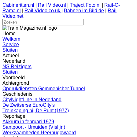
Cabineritten.nl
|
Rail Video.nl
|
Traject Foto.nl
|
Rail-O-
Rama.nl
|
Rail Video.co.uk
|
Bahnen im Bild.de
|
Rail
Video.net
Home
Welkom
Service
Sluiten
Actueel
Nederland
NS Reizigers
Sluiten
Voorbeeld
Achtergrond
Opdrukdiensten Gemmenicher Tunnel
Geschiedenis
CityNightLine in Nederland
De Zwitserse EuroCity's
Treinkaping bij De Punt (1977)
Reportage
Akkrum in februari 1979
Santpoort - IJmuiden (Vislijn)
Werkzaamheden Heerhugowaard