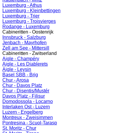
Luxemburg - Athus
Luxemburg - Kleinbettingen
Luxemburg - Trier
Luxemburg - Troisvierges
Rodange - Luxemburg
Cabineritten - Oostenrijk
Innsbruck - Salzburg
Jenbach - Mayrhofen
Zell am See - Mittersill
Cabineritten - Zwitserland
Aigle - Champéry
Aigle - Les Diablerets
Aigle - Leysin
Basel SBB - Brig
Chur - Arosa
Chur - Davos Platz
Chur - Disentis/Mustér
Davos Platz - Filisur
Domodossola - Locarno
Interlaken Ost - Luzern
Luzern - Engelberg
Montreux - Zweisimmen
Pontresina - Scuol-Tarasp
St. Moritz - Chur