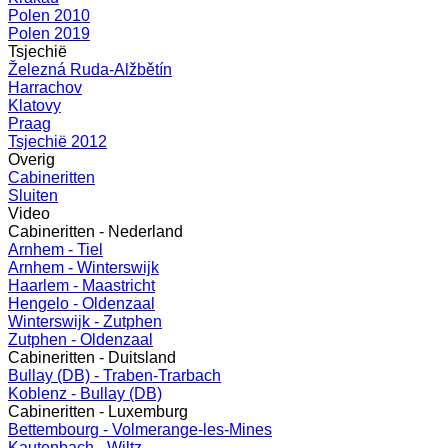
Polen 2010
Polen 2019
Tsjechië
Železná Ruda-Alžbětín
Harrachov
Klatovy
Praag
Tsjechië 2012
Overig
Cabineritten
Sluiten
Video
Cabineritten - Nederland
Arnhem - Tiel
Arnhem - Winterswijk
Haarlem - Maastricht
Hengelo - Oldenzaal
Winterswijk - Zutphen
Zutphen - Oldenzaal
Cabineritten - Duitsland
Bullay (DB) - Traben-Trarbach
Koblenz - Bullay (DB)
Cabineritten - Luxemburg
Bettembourg - Volmerange-les-Mines
Kautenbach - Wiltz