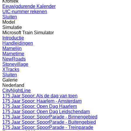
Kroniek
Eeuwigdurende Kalender
UIC-nummer rekenen
Sluiten
Model
Simulatie
Microsoft Train Simulator
Introductie
Handleidingen
Marnelijn
Marnetime
NewRoads
Stonevillage
XTracks
Sluiten
Galerie
Nederland
CityNightLine
175 Jaar Spoor: Als de dag van toen
175 Jaar Spoor: Haarlem - Amsterdam
175 Jaar Spoor: Open Dag Haarlem
175 Jaar Spoor: Open Dag Leidschendam
175 Jaar Spoor: SpoorParade - Binnengebied
175 Jaar Spoor: SpoorParade - Buitengebied
175 Jaar Spoor: SpoorParade - Treinparade