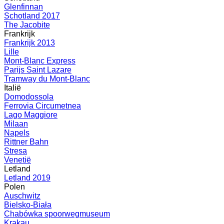
Glenfinnan
Schotland 2017
The Jacobite
Frankrijk
Frankrijk 2013
Lille
Mont-Blanc Express
Parijs Saint Lazare
Tramway du Mont-Blanc
Italië
Domodossola
Ferrovia Circumetnea
Lago Maggiore
Milaan
Napels
Rittner Bahn
Stresa
Venetië
Letland
Letland 2019
Polen
Auschwitz
Bielsko-Biała
Chabówka spoorwegmuseum
Krakau