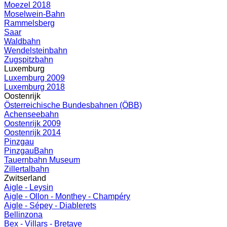
Moezel 2018
Moselwein-Bahn
Rammelsberg
Saar
Waldbahn
Wendelsteinbahn
Zugspitzbahn
Luxemburg
Luxemburg 2009
Luxemburg 2018
Oostenrijk
Österreichische Bundesbahnen (ÖBB)
Achenseebahn
Oostenrijk 2009
Oostenrijk 2014
Pinzgau
PinzgauBahn
Tauernbahn Museum
Zillertalbahn
Zwitserland
Aigle - Leysin
Aigle - Ollon - Monthey - Champéry
Aigle - Sépey - Diablerets
Bellinzona
Bex - Villars - Bretaye