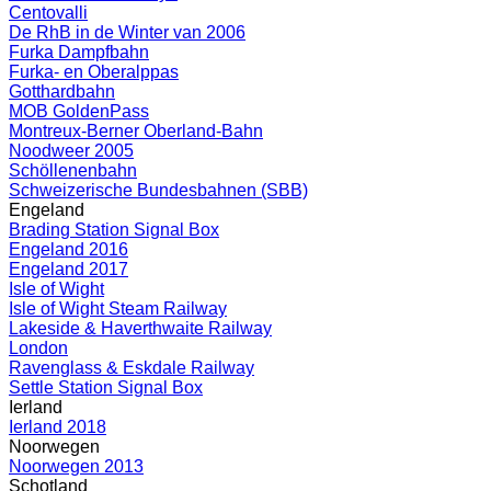
Centovalli
De RhB in de Winter van 2006
Furka Dampfbahn
Furka- en Oberalppas
Gotthardbahn
MOB GoldenPass
Montreux-Berner Oberland-Bahn
Noodweer 2005
Schöllenenbahn
Schweizerische Bundesbahnen (SBB)
Engeland
Brading Station Signal Box
Engeland 2016
Engeland 2017
Isle of Wight
Isle of Wight Steam Railway
Lakeside & Haverthwaite Railway
London
Ravenglass & Eskdale Railway
Settle Station Signal Box
Ierland
Ierland 2018
Noorwegen
Noorwegen 2013
Schotland