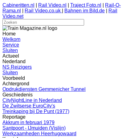
Cabineritten.nl
|
Rail Video.nl
|
Traject Foto.nl
|
Rail-O-
Rama.nl
|
Rail Video.co.uk
|
Bahnen im Bild.de
|
Rail
Video.net
Home
Welkom
Service
Sluiten
Actueel
Nederland
NS Reizigers
Sluiten
Voorbeeld
Achtergrond
Opdrukdiensten Gemmenicher Tunnel
Geschiedenis
CityNightLine in Nederland
De Zwitserse EuroCity's
Treinkaping bij De Punt (1977)
Reportage
Akkrum in februari 1979
Santpoort - IJmuiden (Vislijn)
Werkzaamheden Heerhugowaard