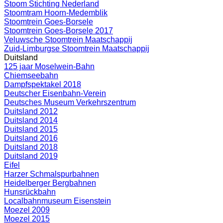
Stoom Stichting Nederland
Stoomtram Hoorn-Medemblik
Stoomtrein Goes-Borsele
Stoomtrein Goes-Borsele 2017
Veluwsche Stoomtrein Maatschappij
Zuid-Limburgse Stoomtrein Maatschappij
Duitsland
125 jaar Moselwein-Bahn
Chiemseebahn
Dampfspektakel 2018
Deutscher Eisenbahn-Verein
Deutsches Museum Verkehrszentrum
Duitsland 2012
Duitsland 2014
Duitsland 2015
Duitsland 2016
Duitsland 2018
Duitsland 2019
Eifel
Harzer Schmalspurbahnen
Heidelberger Bergbahnen
Hunsrückbahn
Localbahnmuseum Eisenstein
Moezel 2009
Moezel 2015