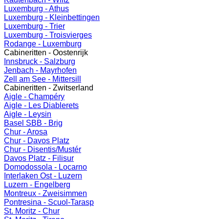
Luxemburg - Athus
Luxemburg - Kleinbettingen
Luxemburg - Trier
Luxemburg - Troisvierges
Rodange - Luxemburg
Cabineritten - Oostenrijk
Innsbruck - Salzburg
Jenbach - Mayrhofen
Zell am See - Mittersill
Cabineritten - Zwitserland
Aigle - Champéry
Aigle - Les Diablerets
Aigle - Leysin
Basel SBB - Brig
Chur - Arosa
Chur - Davos Platz
Chur - Disentis/Mustér
Davos Platz - Filisur
Domodossola - Locarno
Interlaken Ost - Luzern
Luzern - Engelberg
Montreux - Zweisimmen
Pontresina - Scuol-Tarasp
St. Moritz - Chur