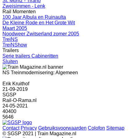
St. Moritz - Tirano
Zweisimmen - Lenk
Rail Momenten
100 Jaar Albula en Ruinaulta
De Kleine Rode en Het Grote Wit
Maart 2005
Noodweer Zwitserland zomer 2005
TreiNS
TreiNShow
Trailers
Serie trailers Cabineritten
Sluiten
NS Treinmodernisering: Algemeen
Erik Kruithof
21-09-2019
SGSP
Rail-O-Rama.nl
24-05-2021
40400
5646
Contact
Privacy
Gebruiksvoorwaarden
Colofon
Sitemap
© SGSP 2021 | Train Magazine.nl