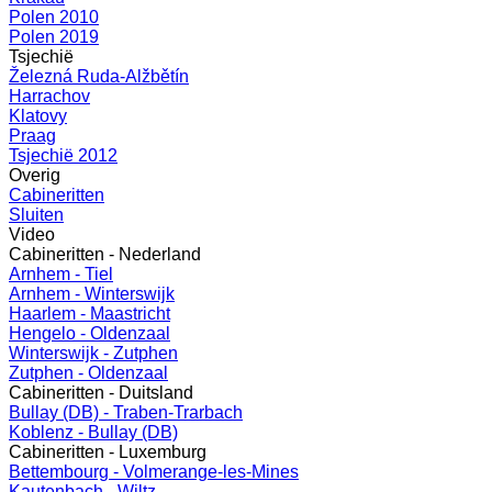
Polen 2010
Polen 2019
Tsjechië
Železná Ruda-Alžbětín
Harrachov
Klatovy
Praag
Tsjechië 2012
Overig
Cabineritten
Sluiten
Video
Cabineritten - Nederland
Arnhem - Tiel
Arnhem - Winterswijk
Haarlem - Maastricht
Hengelo - Oldenzaal
Winterswijk - Zutphen
Zutphen - Oldenzaal
Cabineritten - Duitsland
Bullay (DB) - Traben-Trarbach
Koblenz - Bullay (DB)
Cabineritten - Luxemburg
Bettembourg - Volmerange-les-Mines
Kautenbach - Wiltz