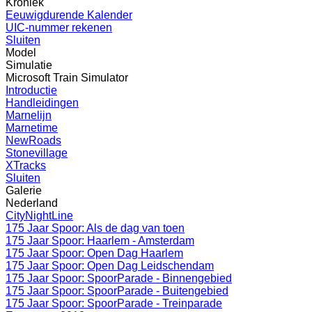
Kroniek
Eeuwigdurende Kalender
UIC-nummer rekenen
Sluiten
Model
Simulatie
Microsoft Train Simulator
Introductie
Handleidingen
Marnelijn
Marnetime
NewRoads
Stonevillage
XTracks
Sluiten
Galerie
Nederland
CityNightLine
175 Jaar Spoor: Als de dag van toen
175 Jaar Spoor: Haarlem - Amsterdam
175 Jaar Spoor: Open Dag Haarlem
175 Jaar Spoor: Open Dag Leidschendam
175 Jaar Spoor: SpoorParade - Binnengebied
175 Jaar Spoor: SpoorParade - Buitengebied
175 Jaar Spoor: SpoorParade - Treinparade