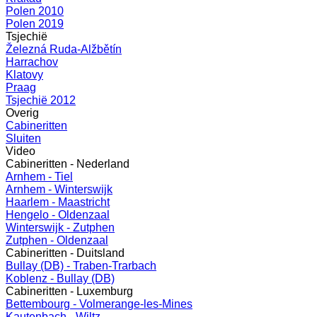
Polen 2010
Polen 2019
Tsjechië
Železná Ruda-Alžbětín
Harrachov
Klatovy
Praag
Tsjechië 2012
Overig
Cabineritten
Sluiten
Video
Cabineritten - Nederland
Arnhem - Tiel
Arnhem - Winterswijk
Haarlem - Maastricht
Hengelo - Oldenzaal
Winterswijk - Zutphen
Zutphen - Oldenzaal
Cabineritten - Duitsland
Bullay (DB) - Traben-Trarbach
Koblenz - Bullay (DB)
Cabineritten - Luxemburg
Bettembourg - Volmerange-les-Mines
Kautenbach - Wiltz