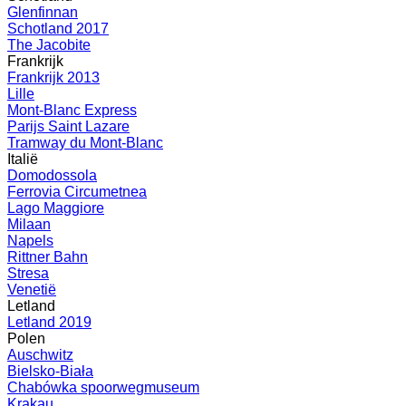
Glenfinnan
Schotland 2017
The Jacobite
Frankrijk
Frankrijk 2013
Lille
Mont-Blanc Express
Parijs Saint Lazare
Tramway du Mont-Blanc
Italië
Domodossola
Ferrovia Circumetnea
Lago Maggiore
Milaan
Napels
Rittner Bahn
Stresa
Venetië
Letland
Letland 2019
Polen
Auschwitz
Bielsko-Biała
Chabówka spoorwegmuseum
Krakau