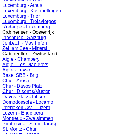
Luxemburg - Athus
Luxemburg - Kleinbettingen
Luxemburg - Trier
Luxemburg - Troisvierges
Rodange - Luxemburg
Cabineritten - Oostenrijk
Innsbruck - Salzburg
Jenbach - Mayrhofen
Zell am See - Mittersill
Cabineritten - Zwitserland
Aigle - Champéry
Aigle - Les Diablerets
Aigle - Leysin
Basel SBB - Brig
Chur - Arosa
Chur - Davos Platz
Chur - Disentis/Mustér
Davos Platz - Filisur
Domodossola - Locarno
Interlaken Ost - Luzern
Luzern - Engelberg
Montreux - Zweisimmen
Pontresina - Scuol-Tarasp
St. Moritz - Chur