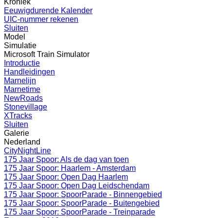
Kroniek
Eeuwigdurende Kalender
UIC-nummer rekenen
Sluiten
Model
Simulatie
Microsoft Train Simulator
Introductie
Handleidingen
Marnelijn
Marnetime
NewRoads
Stonevillage
XTracks
Sluiten
Galerie
Nederland
CityNightLine
175 Jaar Spoor: Als de dag van toen
175 Jaar Spoor: Haarlem - Amsterdam
175 Jaar Spoor: Open Dag Haarlem
175 Jaar Spoor: Open Dag Leidschendam
175 Jaar Spoor: SpoorParade - Binnengebied
175 Jaar Spoor: SpoorParade - Buitengebied
175 Jaar Spoor: SpoorParade - Treinparade