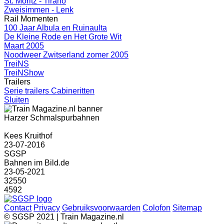
St. Moritz - Tirano
Zweisimmen - Lenk
Rail Momenten
100 Jaar Albula en Ruinaulta
De Kleine Rode en Het Grote Wit
Maart 2005
Noodweer Zwitserland zomer 2005
TreiNS
TreiNShow
Trailers
Serie trailers Cabineritten
Sluiten
Harzer Schmalspurbahnen
Kees Kruithof
23-07-2016
SGSP
Bahnen im Bild.de
23-05-2021
32550
4592
Contact
Privacy
Gebruiksvoorwaarden
Colofon
Sitemap
© SGSP 2021 | Train Magazine.nl