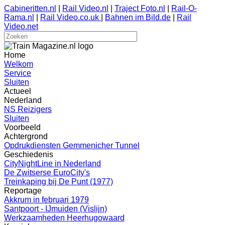
Cabineritten.nl
|
Rail Video.nl
|
Traject Foto.nl
|
Rail-O-
Rama.nl
|
Rail Video.co.uk
|
Bahnen im Bild.de
|
Rail
Video.net
Home
Welkom
Service
Sluiten
Actueel
Nederland
NS Reizigers
Sluiten
Voorbeeld
Achtergrond
Opdrukdiensten Gemmenicher Tunnel
Geschiedenis
CityNightLine in Nederland
De Zwitserse EuroCity's
Treinkaping bij De Punt (1977)
Reportage
Akkrum in februari 1979
Santpoort - IJmuiden (Vislijn)
Werkzaamheden Heerhugowaard