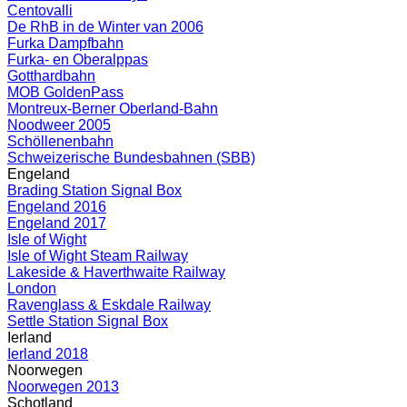
Centovalli
De RhB in de Winter van 2006
Furka Dampfbahn
Furka- en Oberalppas
Gotthardbahn
MOB GoldenPass
Montreux-Berner Oberland-Bahn
Noodweer 2005
Schöllenenbahn
Schweizerische Bundesbahnen (SBB)
Engeland
Brading Station Signal Box
Engeland 2016
Engeland 2017
Isle of Wight
Isle of Wight Steam Railway
Lakeside & Haverthwaite Railway
London
Ravenglass & Eskdale Railway
Settle Station Signal Box
Ierland
Ierland 2018
Noorwegen
Noorwegen 2013
Schotland