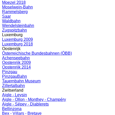
Moezel 2018
Moselwein-Bahn
Rammelsberg
Saar
Waldbahn
Wendelsteinbahn
Zugspitzbahn
Luxemburg
Luxemburg 2009
Luxemburg 2018
Oostenrijk
Österreichische Bundesbahnen (ÖBB)
Achenseebahn
Oostenrijk 2009
Oostenrijk 2014
Pinzgau
PinzgauBahn
Tauernbahn Museum
Zillertalbahn
Zwitserland
Aigle - Leysin
Aigle - Ollon - Monthey - Champéry
Aigle - Sépey - Diablerets
Bellinzona
Bex - Villars - Bretaye