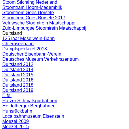
Stoom Stichting Nederland
Stoomtram Hoorn-Medemblik
Stoomtrein Goes-Borsele
Stoomtrein Goes-Borsele 2017
Veluwsche Stoomtrein Maatschappij
Zuid-Limburgse Stoomtrein Maatschappij
Duitsland
125 jaar Moselwein-Bahn
Chiemseebahn
Dampfspektakel 2018
Deutscher Eisenbahn-Verein
Deutsches Museum Verkehrszentrum
Duitsland 2012
Duitsland 2014
Duitsland 2015
Duitsland 2016
Duitsland 2018
Duitsland 2019
Eifel
Harzer Schmalspurbahnen
Heidelberger Bergbahnen
Hunsrückbahn
Localbahnmuseum Eisenstein
Moezel 2009
Moezel 2015