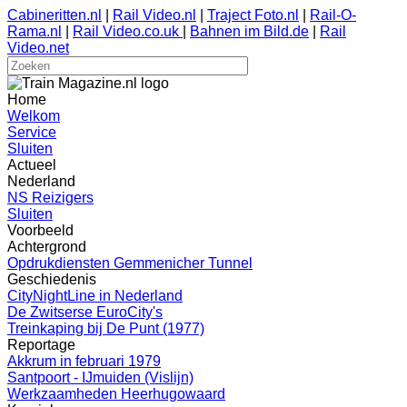
Cabineritten.nl
|
Rail Video.nl
|
Traject Foto.nl
|
Rail-O-
Rama.nl
|
Rail Video.co.uk
|
Bahnen im Bild.de
|
Rail
Video.net
Home
Welkom
Service
Sluiten
Actueel
Nederland
NS Reizigers
Sluiten
Voorbeeld
Achtergrond
Opdrukdiensten Gemmenicher Tunnel
Geschiedenis
CityNightLine in Nederland
De Zwitserse EuroCity's
Treinkaping bij De Punt (1977)
Reportage
Akkrum in februari 1979
Santpoort - IJmuiden (Vislijn)
Werkzaamheden Heerhugowaard