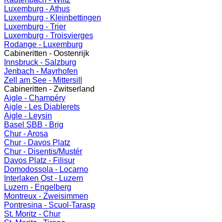
Luxemburg - Athus
Luxemburg - Kleinbettingen
Luxemburg - Trier
Luxemburg - Troisvierges
Rodange - Luxemburg
Cabineritten - Oostenrijk
Innsbruck - Salzburg
Jenbach - Mayrhofen
Zell am See - Mittersill
Cabineritten - Zwitserland
Aigle - Champéry
Aigle - Les Diablerets
Aigle - Leysin
Basel SBB - Brig
Chur - Arosa
Chur - Davos Platz
Chur - Disentis/Mustér
Davos Platz - Filisur
Domodossola - Locarno
Interlaken Ost - Luzern
Luzern - Engelberg
Montreux - Zweisimmen
Pontresina - Scuol-Tarasp
St. Moritz - Chur