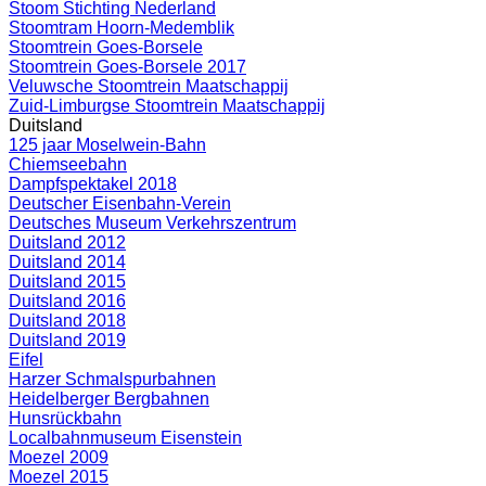
Stoom Stichting Nederland
Stoomtram Hoorn-Medemblik
Stoomtrein Goes-Borsele
Stoomtrein Goes-Borsele 2017
Veluwsche Stoomtrein Maatschappij
Zuid-Limburgse Stoomtrein Maatschappij
Duitsland
125 jaar Moselwein-Bahn
Chiemseebahn
Dampfspektakel 2018
Deutscher Eisenbahn-Verein
Deutsches Museum Verkehrszentrum
Duitsland 2012
Duitsland 2014
Duitsland 2015
Duitsland 2016
Duitsland 2018
Duitsland 2019
Eifel
Harzer Schmalspurbahnen
Heidelberger Bergbahnen
Hunsrückbahn
Localbahnmuseum Eisenstein
Moezel 2009
Moezel 2015