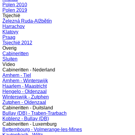
Polen 2010
Polen 2019
Tsjechië
Železná Ruda-Alžbětín
Harrachov
Klatovy
Praag
Tsjechië 2012
Overig
Cabineritten
Sluiten
Video
Cabineritten - Nederland
Arnhem - Tiel
Arnhem - Winterswijk
Haarlem - Maastricht
Hengelo - Oldenzaal
Winterswijk - Zutphen
Zutphen - Oldenzaal
Cabineritten - Duitsland
Bullay (DB) - Traben-Trarbach
Koblenz - Bullay (DB)
Cabineritten - Luxemburg
Bettembourg - Volmerange-les-Mines
Kautenbach - Wiltz