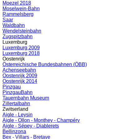
Moezel 2018
Moselwein-Bahn
Rammelsberg
Saar
Waldbahn
Wendelsteinbahn
Zugspitzbahn
Luxemburg
Luxemburg 2009
Luxemburg 2018
Oostenrijk
Österreichische Bundesbahnen (ÖBB)
Achenseebahn
Oostenrijk 2009
Oostenrijk 2014
Pinzgau
PinzgauBahn
Tauernbahn Museum
Zillertalbahn
Zwitserland
Aigle - Leysin
Aigle - Ollon - Monthey - Champéry
Aigle - Sépey - Diablerets
Bellinzona
Bex - Villars - Bretaye