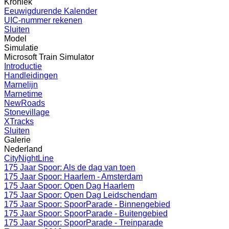
Kroniek
Eeuwigdurende Kalender
UIC-nummer rekenen
Sluiten
Model
Simulatie
Microsoft Train Simulator
Introductie
Handleidingen
Marnelijn
Marnetime
NewRoads
Stonevillage
XTracks
Sluiten
Galerie
Nederland
CityNightLine
175 Jaar Spoor: Als de dag van toen
175 Jaar Spoor: Haarlem - Amsterdam
175 Jaar Spoor: Open Dag Haarlem
175 Jaar Spoor: Open Dag Leidschendam
175 Jaar Spoor: SpoorParade - Binnengebied
175 Jaar Spoor: SpoorParade - Buitengebied
175 Jaar Spoor: SpoorParade - Treinparade