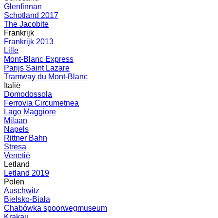
Glenfinnan
Schotland 2017
The Jacobite
Frankrijk
Frankrijk 2013
Lille
Mont-Blanc Express
Parijs Saint Lazare
Tramway du Mont-Blanc
Italië
Domodossola
Ferrovia Circumetnea
Lago Maggiore
Milaan
Napels
Rittner Bahn
Stresa
Venetië
Letland
Letland 2019
Polen
Auschwitz
Bielsko-Biała
Chabówka spoorwegmuseum
Krakau