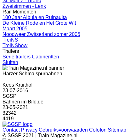
St. Moritz - Tirano
Zweisimmen - Lenk
Rail Momenten
100 Jaar Albula en Ruinaulta
De Kleine Rode en Het Grote Wit
Maart 2005
Noodweer Zwitserland zomer 2005
TreiNS
TreiNShow
Trailers
Serie trailers Cabineritten
Sluiten
Harzer Schmalspurbahnen
Kees Kruithof
23-07-2016
SGSP
Bahnen im Bild.de
23-05-2021
32342
4419
Contact
Privacy
Gebruiksvoorwaarden
Colofon
Sitemap
© SGSP 2021 | Train Magazine.nl