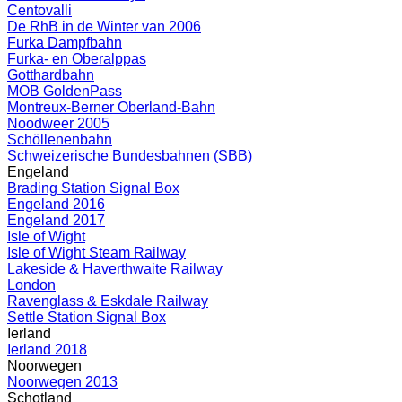
Centovalli
De RhB in de Winter van 2006
Furka Dampfbahn
Furka- en Oberalppas
Gotthardbahn
MOB GoldenPass
Montreux-Berner Oberland-Bahn
Noodweer 2005
Schöllenenbahn
Schweizerische Bundesbahnen (SBB)
Engeland
Brading Station Signal Box
Engeland 2016
Engeland 2017
Isle of Wight
Isle of Wight Steam Railway
Lakeside & Haverthwaite Railway
London
Ravenglass & Eskdale Railway
Settle Station Signal Box
Ierland
Ierland 2018
Noorwegen
Noorwegen 2013
Schotland