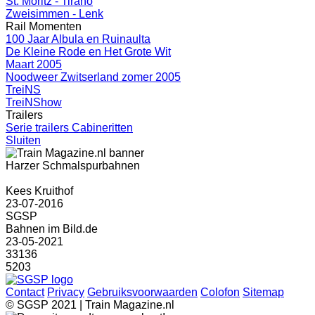
St. Moritz - Tirano
Zweisimmen - Lenk
Rail Momenten
100 Jaar Albula en Ruinaulta
De Kleine Rode en Het Grote Wit
Maart 2005
Noodweer Zwitserland zomer 2005
TreiNS
TreiNShow
Trailers
Serie trailers Cabineritten
Sluiten
Harzer Schmalspurbahnen
Kees Kruithof
23-07-2016
SGSP
Bahnen im Bild.de
23-05-2021
33136
5203
Contact
Privacy
Gebruiksvoorwaarden
Colofon
Sitemap
© SGSP 2021 | Train Magazine.nl