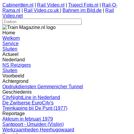
Cabineritten.nl
|
Rail Video.nl
|
Traject Foto.nl
|
Rail-O-
Rama.nl
|
Rail Video.co.uk
|
Bahnen im Bild.de
|
Rail
Video.net
Home
Welkom
Service
Sluiten
Actueel
Nederland
NS Reizigers
Sluiten
Voorbeeld
Achtergrond
Opdrukdiensten Gemmenicher Tunnel
Geschiedenis
CityNightLine in Nederland
De Zwitserse EuroCity's
Treinkaping bij De Punt (1977)
Reportage
Akkrum in februari 1979
Santpoort - IJmuiden (Vislijn)
Werkzaamheden Heerhugowaard