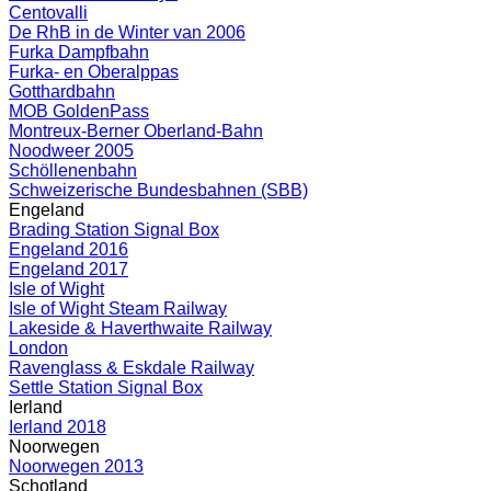
Centovalli
De RhB in de Winter van 2006
Furka Dampfbahn
Furka- en Oberalppas
Gotthardbahn
MOB GoldenPass
Montreux-Berner Oberland-Bahn
Noodweer 2005
Schöllenenbahn
Schweizerische Bundesbahnen (SBB)
Engeland
Brading Station Signal Box
Engeland 2016
Engeland 2017
Isle of Wight
Isle of Wight Steam Railway
Lakeside & Haverthwaite Railway
London
Ravenglass & Eskdale Railway
Settle Station Signal Box
Ierland
Ierland 2018
Noorwegen
Noorwegen 2013
Schotland