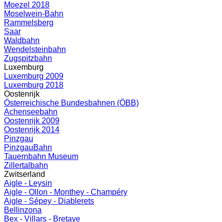
Moezel 2018
Moselwein-Bahn
Rammelsberg
Saar
Waldbahn
Wendelsteinbahn
Zugspitzbahn
Luxemburg
Luxemburg 2009
Luxemburg 2018
Oostenrijk
Österreichische Bundesbahnen (ÖBB)
Achenseebahn
Oostenrijk 2009
Oostenrijk 2014
Pinzgau
PinzgauBahn
Tauernbahn Museum
Zillertalbahn
Zwitserland
Aigle - Leysin
Aigle - Ollon - Monthey - Champéry
Aigle - Sépey - Diablerets
Bellinzona
Bex - Villars - Bretaye