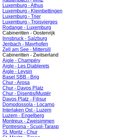
Luxemburg - Athus
Luxemburg - Kleinbettingen
Luxemburg - Trier
Luxemburg - Troisvierges
Rodange - Luxemburg
Cabineritten - Oostenrijk
Innsbruck - Salzburg
Jenbach - Mayrhofen
Zell am See - Mittersill
Cabineritten - Zwitserland
Aigle - Champéry
Aigle - Les Diablerets
Aigle - Leysin
Basel SBB - Brig
Chur - Arosa
Chur - Davos Platz
Chur - Disentis/Mustér
Davos Platz - Filisur
Domodossola - Locarno
Interlaken Ost - Luzern
Luzern - Engelberg
Montreux - Zweisimmen
Pontresina - Scuol-Tarasp
St. Moritz - Chur