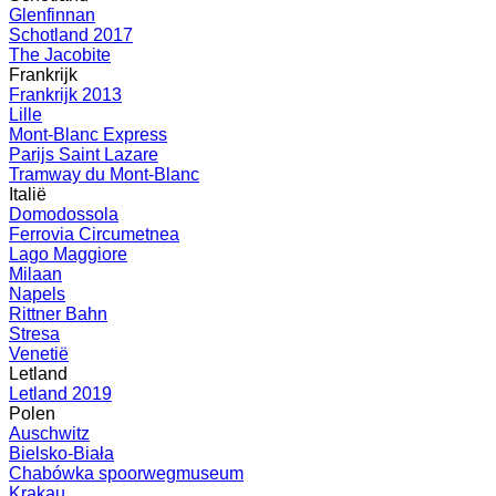
Glenfinnan
Schotland 2017
The Jacobite
Frankrijk
Frankrijk 2013
Lille
Mont-Blanc Express
Parijs Saint Lazare
Tramway du Mont-Blanc
Italië
Domodossola
Ferrovia Circumetnea
Lago Maggiore
Milaan
Napels
Rittner Bahn
Stresa
Venetië
Letland
Letland 2019
Polen
Auschwitz
Bielsko-Biała
Chabówka spoorwegmuseum
Krakau