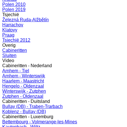
Polen 2010
Polen 2019
Tsjechië
Železná Ruda-Alžbětín
Harrachov
Klatovy
Praag
Tsjechië 2012
Overig
Cabineritten
Sluiten
Video
Cabineritten - Nederland
Arnhem - Tiel
Arnhem - Winterswijk
Haarlem - Maastricht
Hengelo - Oldenzaal
Winterswijk - Zutphen
Zutphen - Oldenzaal
Cabineritten - Duitsland
Bullay (DB) - Traben-Trarbach
Koblenz - Bullay (DB)
Cabineritten - Luxemburg
Bettembourg - Volmerange-les-Mines
Kautenbach - Wiltz