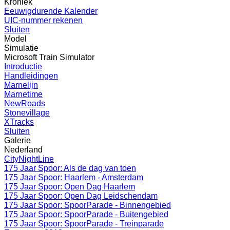
Kroniek
Eeuwigdurende Kalender
UIC-nummer rekenen
Sluiten
Model
Simulatie
Microsoft Train Simulator
Introductie
Handleidingen
Marnelijn
Marnetime
NewRoads
Stonevillage
XTracks
Sluiten
Galerie
Nederland
CityNightLine
175 Jaar Spoor: Als de dag van toen
175 Jaar Spoor: Haarlem - Amsterdam
175 Jaar Spoor: Open Dag Haarlem
175 Jaar Spoor: Open Dag Leidschendam
175 Jaar Spoor: SpoorParade - Binnengebied
175 Jaar Spoor: SpoorParade - Buitengebied
175 Jaar Spoor: SpoorParade - Treinparade