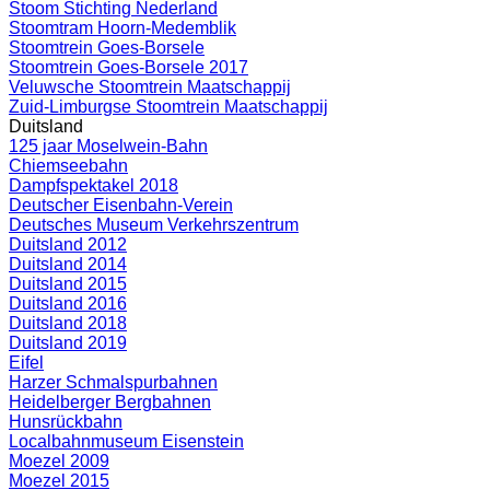
Stoom Stichting Nederland
Stoomtram Hoorn-Medemblik
Stoomtrein Goes-Borsele
Stoomtrein Goes-Borsele 2017
Veluwsche Stoomtrein Maatschappij
Zuid-Limburgse Stoomtrein Maatschappij
Duitsland
125 jaar Moselwein-Bahn
Chiemseebahn
Dampfspektakel 2018
Deutscher Eisenbahn-Verein
Deutsches Museum Verkehrszentrum
Duitsland 2012
Duitsland 2014
Duitsland 2015
Duitsland 2016
Duitsland 2018
Duitsland 2019
Eifel
Harzer Schmalspurbahnen
Heidelberger Bergbahnen
Hunsrückbahn
Localbahnmuseum Eisenstein
Moezel 2009
Moezel 2015