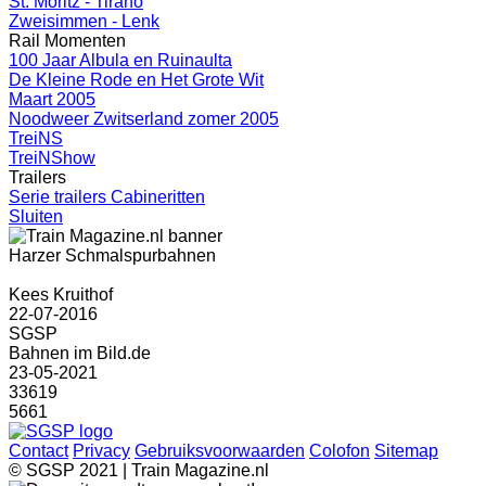
St. Moritz - Tirano
Zweisimmen - Lenk
Rail Momenten
100 Jaar Albula en Ruinaulta
De Kleine Rode en Het Grote Wit
Maart 2005
Noodweer Zwitserland zomer 2005
TreiNS
TreiNShow
Trailers
Serie trailers Cabineritten
Sluiten
Harzer Schmalspurbahnen
Kees Kruithof
22-07-2016
SGSP
Bahnen im Bild.de
23-05-2021
33619
5661
Contact
Privacy
Gebruiksvoorwaarden
Colofon
Sitemap
© SGSP 2021 | Train Magazine.nl