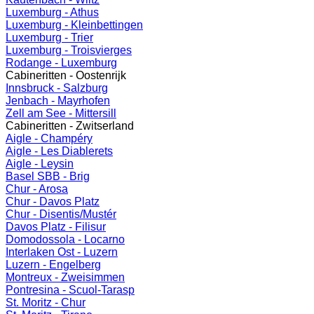
Luxemburg - Athus
Luxemburg - Kleinbettingen
Luxemburg - Trier
Luxemburg - Troisvierges
Rodange - Luxemburg
Cabineritten - Oostenrijk
Innsbruck - Salzburg
Jenbach - Mayrhofen
Zell am See - Mittersill
Cabineritten - Zwitserland
Aigle - Champéry
Aigle - Les Diablerets
Aigle - Leysin
Basel SBB - Brig
Chur - Arosa
Chur - Davos Platz
Chur - Disentis/Mustér
Davos Platz - Filisur
Domodossola - Locarno
Interlaken Ost - Luzern
Luzern - Engelberg
Montreux - Zweisimmen
Pontresina - Scuol-Tarasp
St. Moritz - Chur