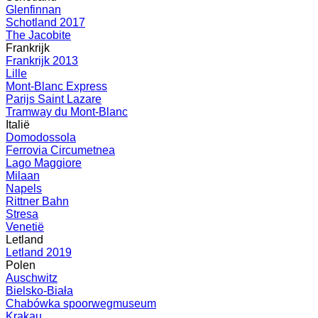
Glenfinnan
Schotland 2017
The Jacobite
Frankrijk
Frankrijk 2013
Lille
Mont-Blanc Express
Parijs Saint Lazare
Tramway du Mont-Blanc
Italië
Domodossola
Ferrovia Circumetnea
Lago Maggiore
Milaan
Napels
Rittner Bahn
Stresa
Venetië
Letland
Letland 2019
Polen
Auschwitz
Bielsko-Biała
Chabówka spoorwegmuseum
Krakau