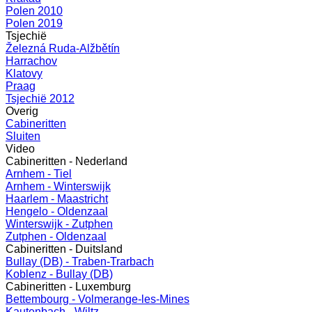
Polen 2010
Polen 2019
Tsjechië
Železná Ruda-Alžbětín
Harrachov
Klatovy
Praag
Tsjechië 2012
Overig
Cabineritten
Sluiten
Video
Cabineritten - Nederland
Arnhem - Tiel
Arnhem - Winterswijk
Haarlem - Maastricht
Hengelo - Oldenzaal
Winterswijk - Zutphen
Zutphen - Oldenzaal
Cabineritten - Duitsland
Bullay (DB) - Traben-Trarbach
Koblenz - Bullay (DB)
Cabineritten - Luxemburg
Bettembourg - Volmerange-les-Mines
Kautenbach - Wiltz