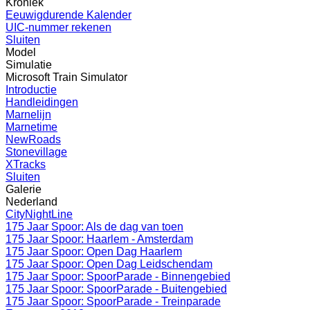
Kroniek
Eeuwigdurende Kalender
UIC-nummer rekenen
Sluiten
Model
Simulatie
Microsoft Train Simulator
Introductie
Handleidingen
Marnelijn
Marnetime
NewRoads
Stonevillage
XTracks
Sluiten
Galerie
Nederland
CityNightLine
175 Jaar Spoor: Als de dag van toen
175 Jaar Spoor: Haarlem - Amsterdam
175 Jaar Spoor: Open Dag Haarlem
175 Jaar Spoor: Open Dag Leidschendam
175 Jaar Spoor: SpoorParade - Binnengebied
175 Jaar Spoor: SpoorParade - Buitengebied
175 Jaar Spoor: SpoorParade - Treinparade