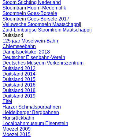
Stoom Stichting Nederland
Stoomtram Hoorn-Medemblik
Stoomtrein Goes-Borsele
Stoomtrein Goes-Borsele 2017
Veluwsche Stoomtrein Maatschappij
Zuid-Limburgse Stoomtrein Maatschappij
Duitsland
125 jaar Moselwein-Bahn
Chiemseebahn
Dampfspektakel 2018
Deutscher Eisenbahn-Verein
Deutsches Museum Verkehrszentrum
Duitsland 2012
Duitsland 2014
Duitsland 2015
Duitsland 2016
Duitsland 2018
Duitsland 2019
Eifel
Harzer Schmalspurbahnen
Heidelberger Bergbahnen
Hunsrückbahn
Localbahnmuseum Eisenstein
Moezel 2009
Moezel 2015