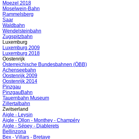
Moezel 2018
Moselwein-Bahn
Rammelsberg
Saar
Waldbahn
Wendelsteinbahn
Zugspitzbahn
Luxemburg
Luxemburg 2009
Luxemburg 2018
Oostenrijk
Österreichische Bundesbahnen (ÖBB)
Achenseebahn
Oostenrijk 2009
Oostenrijk 2014
Pinzgau
PinzgauBahn
Tauernbahn Museum
Zillertalbahn
Zwitserland
Aigle - Leysin
Aigle - Ollon - Monthey - Champéry
Aigle - Sépey - Diablerets
Bellinzona
Bex - Villars - Bretaye