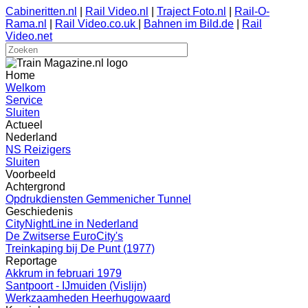
Cabineritten.nl
|
Rail Video.nl
|
Traject Foto.nl
|
Rail-O-
Rama.nl
|
Rail Video.co.uk
|
Bahnen im Bild.de
|
Rail
Video.net
Home
Welkom
Service
Sluiten
Actueel
Nederland
NS Reizigers
Sluiten
Voorbeeld
Achtergrond
Opdrukdiensten Gemmenicher Tunnel
Geschiedenis
CityNightLine in Nederland
De Zwitserse EuroCity's
Treinkaping bij De Punt (1977)
Reportage
Akkrum in februari 1979
Santpoort - IJmuiden (Vislijn)
Werkzaamheden Heerhugowaard