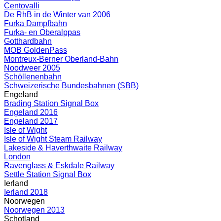
Centovalli
De RhB in de Winter van 2006
Furka Dampfbahn
Furka- en Oberalppas
Gotthardbahn
MOB GoldenPass
Montreux-Berner Oberland-Bahn
Noodweer 2005
Schöllenenbahn
Schweizerische Bundesbahnen (SBB)
Engeland
Brading Station Signal Box
Engeland 2016
Engeland 2017
Isle of Wight
Isle of Wight Steam Railway
Lakeside & Haverthwaite Railway
London
Ravenglass & Eskdale Railway
Settle Station Signal Box
Ierland
Ierland 2018
Noorwegen
Noorwegen 2013
Schotland