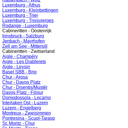
Luxemburg - Athus
Luxemburg - Kleinbettingen
Luxemburg - Trier
Luxemburg - Troisvierges
Rodange - Luxemburg
Cabineritten - Oostenrijk
Innsbruck - Salzburg
Jenbach - Mayrhofen
Zell am See - Mittersill
Cabineritten - Zwitserland
Aigle - Champéry
Aigle - Les Diablerets
Aigle - Leysin
Basel SBB - Brig
Chur - Arosa
Chur - Davos Platz
Chur - Disentis/Mustér
Davos Platz - Filisur
Domodossola - Locarno
Interlaken Ost - Luzern
Luzern - Engelberg
Montreux - Zweisimmen
Pontresina - Scuol-Tarasp
St. Moritz - Chur