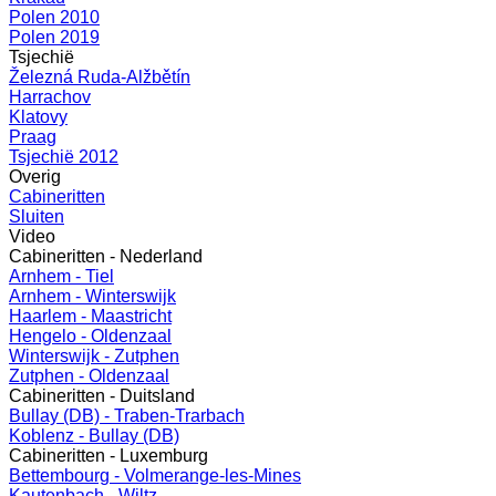
Polen 2010
Polen 2019
Tsjechië
Železná Ruda-Alžbětín
Harrachov
Klatovy
Praag
Tsjechië 2012
Overig
Cabineritten
Sluiten
Video
Cabineritten - Nederland
Arnhem - Tiel
Arnhem - Winterswijk
Haarlem - Maastricht
Hengelo - Oldenzaal
Winterswijk - Zutphen
Zutphen - Oldenzaal
Cabineritten - Duitsland
Bullay (DB) - Traben-Trarbach
Koblenz - Bullay (DB)
Cabineritten - Luxemburg
Bettembourg - Volmerange-les-Mines
Kautenbach - Wiltz