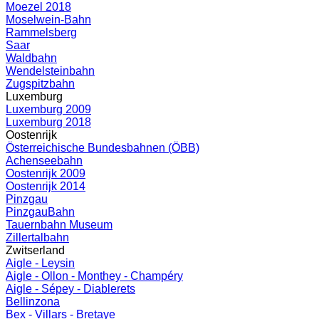
Moezel 2018
Moselwein-Bahn
Rammelsberg
Saar
Waldbahn
Wendelsteinbahn
Zugspitzbahn
Luxemburg
Luxemburg 2009
Luxemburg 2018
Oostenrijk
Österreichische Bundesbahnen (ÖBB)
Achenseebahn
Oostenrijk 2009
Oostenrijk 2014
Pinzgau
PinzgauBahn
Tauernbahn Museum
Zillertalbahn
Zwitserland
Aigle - Leysin
Aigle - Ollon - Monthey - Champéry
Aigle - Sépey - Diablerets
Bellinzona
Bex - Villars - Bretaye