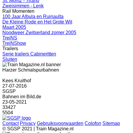
St. Moritz - Tirano
Zweisimmen - Lenk
Rail Momenten
100 Jaar Albula en Ruinaulta
De Kleine Rode en Het Grote Wit
Maart 2005
Noodweer Zwitserland zomer 2005
TreiNS
TreiNShow
Trailers
Serie trailers Cabineritten
Sluiten
Harzer Schmalspurbahnen
Kees Kruithof
27-07-2016
SGSP
Bahnen im Bild.de
23-05-2021
33427
5504
Contact
Privacy
Gebruiksvoorwaarden
Colofon
Sitemap
© SGSP 2021 | Train Magazine.nl