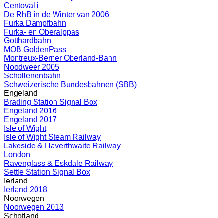
Centovalli
De RhB in de Winter van 2006
Furka Dampfbahn
Furka- en Oberalppas
Gotthardbahn
MOB GoldenPass
Montreux-Berner Oberland-Bahn
Noodweer 2005
Schöllenenbahn
Schweizerische Bundesbahnen (SBB)
Engeland
Brading Station Signal Box
Engeland 2016
Engeland 2017
Isle of Wight
Isle of Wight Steam Railway
Lakeside & Haverthwaite Railway
London
Ravenglass & Eskdale Railway
Settle Station Signal Box
Ierland
Ierland 2018
Noorwegen
Noorwegen 2013
Schotland