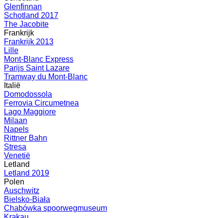
Glenfinnan
Schotland 2017
The Jacobite
Frankrijk
Frankrijk 2013
Lille
Mont-Blanc Express
Parijs Saint Lazare
Tramway du Mont-Blanc
Italië
Domodossola
Ferrovia Circumetnea
Lago Maggiore
Milaan
Napels
Rittner Bahn
Stresa
Venetië
Letland
Letland 2019
Polen
Auschwitz
Bielsko-Biała
Chabówka spoorwegmuseum
Krakau