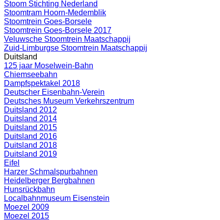
Stoom Stichting Nederland
Stoomtram Hoorn-Medemblik
Stoomtrein Goes-Borsele
Stoomtrein Goes-Borsele 2017
Veluwsche Stoomtrein Maatschappij
Zuid-Limburgse Stoomtrein Maatschappij
Duitsland
125 jaar Moselwein-Bahn
Chiemseebahn
Dampfspektakel 2018
Deutscher Eisenbahn-Verein
Deutsches Museum Verkehrszentrum
Duitsland 2012
Duitsland 2014
Duitsland 2015
Duitsland 2016
Duitsland 2018
Duitsland 2019
Eifel
Harzer Schmalspurbahnen
Heidelberger Bergbahnen
Hunsrückbahn
Localbahnmuseum Eisenstein
Moezel 2009
Moezel 2015