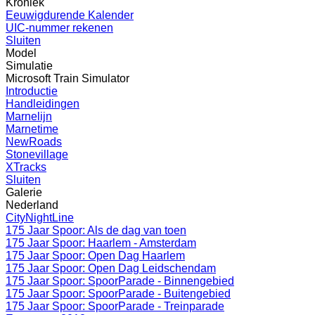
Kroniek
Eeuwigdurende Kalender
UIC-nummer rekenen
Sluiten
Model
Simulatie
Microsoft Train Simulator
Introductie
Handleidingen
Marnelijn
Marnetime
NewRoads
Stonevillage
XTracks
Sluiten
Galerie
Nederland
CityNightLine
175 Jaar Spoor: Als de dag van toen
175 Jaar Spoor: Haarlem - Amsterdam
175 Jaar Spoor: Open Dag Haarlem
175 Jaar Spoor: Open Dag Leidschendam
175 Jaar Spoor: SpoorParade - Binnengebied
175 Jaar Spoor: SpoorParade - Buitengebied
175 Jaar Spoor: SpoorParade - Treinparade