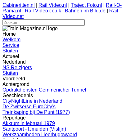
Cabineritten.nl
|
Rail Video.nl
|
Traject Foto.nl
|
Rail-O-
Rama.nl
|
Rail Video.co.uk
|
Bahnen im Bild.de
|
Rail
Video.net
Home
Welkom
Service
Sluiten
Actueel
Nederland
NS Reizigers
Sluiten
Voorbeeld
Achtergrond
Opdrukdiensten Gemmenicher Tunnel
Geschiedenis
CityNightLine in Nederland
De Zwitserse EuroCity's
Treinkaping bij De Punt (1977)
Reportage
Akkrum in februari 1979
Santpoort - IJmuiden (Vislijn)
Werkzaamheden Heerhugowaard