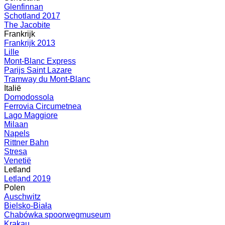
Glenfinnan
Schotland 2017
The Jacobite
Frankrijk
Frankrijk 2013
Lille
Mont-Blanc Express
Parijs Saint Lazare
Tramway du Mont-Blanc
Italië
Domodossola
Ferrovia Circumetnea
Lago Maggiore
Milaan
Napels
Rittner Bahn
Stresa
Venetië
Letland
Letland 2019
Polen
Auschwitz
Bielsko-Biała
Chabówka spoorwegmuseum
Krakau