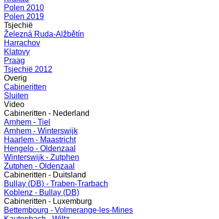
Polen 2010
Polen 2019
Tsjechië
Železná Ruda-Alžbětín
Harrachov
Klatovy
Praag
Tsjechië 2012
Overig
Cabineritten
Sluiten
Video
Cabineritten - Nederland
Arnhem - Tiel
Arnhem - Winterswijk
Haarlem - Maastricht
Hengelo - Oldenzaal
Winterswijk - Zutphen
Zutphen - Oldenzaal
Cabineritten - Duitsland
Bullay (DB) - Traben-Trarbach
Koblenz - Bullay (DB)
Cabineritten - Luxemburg
Bettembourg - Volmerange-les-Mines
Kautenbach - Wiltz