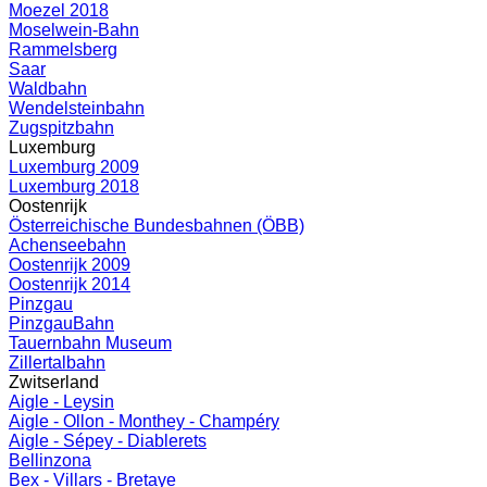
Moezel 2018
Moselwein-Bahn
Rammelsberg
Saar
Waldbahn
Wendelsteinbahn
Zugspitzbahn
Luxemburg
Luxemburg 2009
Luxemburg 2018
Oostenrijk
Österreichische Bundesbahnen (ÖBB)
Achenseebahn
Oostenrijk 2009
Oostenrijk 2014
Pinzgau
PinzgauBahn
Tauernbahn Museum
Zillertalbahn
Zwitserland
Aigle - Leysin
Aigle - Ollon - Monthey - Champéry
Aigle - Sépey - Diablerets
Bellinzona
Bex - Villars - Bretaye