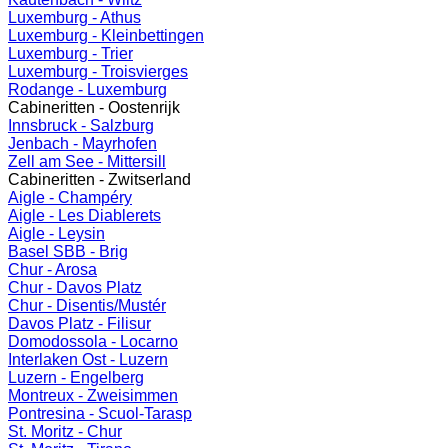
Luxemburg - Athus
Luxemburg - Kleinbettingen
Luxemburg - Trier
Luxemburg - Troisvierges
Rodange - Luxemburg
Cabineritten - Oostenrijk
Innsbruck - Salzburg
Jenbach - Mayrhofen
Zell am See - Mittersill
Cabineritten - Zwitserland
Aigle - Champéry
Aigle - Les Diablerets
Aigle - Leysin
Basel SBB - Brig
Chur - Arosa
Chur - Davos Platz
Chur - Disentis/Mustér
Davos Platz - Filisur
Domodossola - Locarno
Interlaken Ost - Luzern
Luzern - Engelberg
Montreux - Zweisimmen
Pontresina - Scuol-Tarasp
St. Moritz - Chur