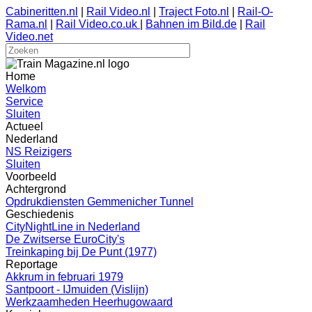
Cabineritten.nl
|
Rail Video.nl
|
Traject Foto.nl
|
Rail-O-
Rama.nl
|
Rail Video.co.uk
|
Bahnen im Bild.de
|
Rail
Video.net
Home
Welkom
Service
Sluiten
Actueel
Nederland
NS Reizigers
Sluiten
Voorbeeld
Achtergrond
Opdrukdiensten Gemmenicher Tunnel
Geschiedenis
CityNightLine in Nederland
De Zwitserse EuroCity's
Treinkaping bij De Punt (1977)
Reportage
Akkrum in februari 1979
Santpoort - IJmuiden (Vislijn)
Werkzaamheden Heerhugowaard