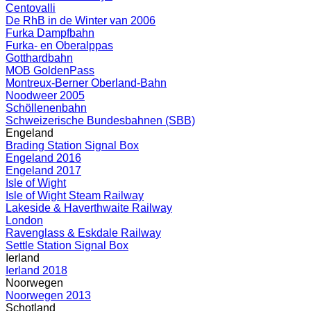
Centovalli
De RhB in de Winter van 2006
Furka Dampfbahn
Furka- en Oberalppas
Gotthardbahn
MOB GoldenPass
Montreux-Berner Oberland-Bahn
Noodweer 2005
Schöllenenbahn
Schweizerische Bundesbahnen (SBB)
Engeland
Brading Station Signal Box
Engeland 2016
Engeland 2017
Isle of Wight
Isle of Wight Steam Railway
Lakeside & Haverthwaite Railway
London
Ravenglass & Eskdale Railway
Settle Station Signal Box
Ierland
Ierland 2018
Noorwegen
Noorwegen 2013
Schotland