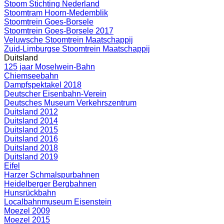
Stoom Stichting Nederland
Stoomtram Hoorn-Medemblik
Stoomtrein Goes-Borsele
Stoomtrein Goes-Borsele 2017
Veluwsche Stoomtrein Maatschappij
Zuid-Limburgse Stoomtrein Maatschappij
Duitsland
125 jaar Moselwein-Bahn
Chiemseebahn
Dampfspektakel 2018
Deutscher Eisenbahn-Verein
Deutsches Museum Verkehrszentrum
Duitsland 2012
Duitsland 2014
Duitsland 2015
Duitsland 2016
Duitsland 2018
Duitsland 2019
Eifel
Harzer Schmalspurbahnen
Heidelberger Bergbahnen
Hunsrückbahn
Localbahnmuseum Eisenstein
Moezel 2009
Moezel 2015