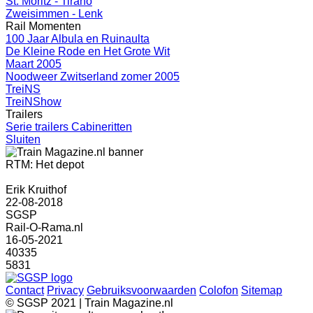
St. Moritz - Tirano
Zweisimmen - Lenk
Rail Momenten
100 Jaar Albula en Ruinaulta
De Kleine Rode en Het Grote Wit
Maart 2005
Noodweer Zwitserland zomer 2005
TreiNS
TreiNShow
Trailers
Serie trailers Cabineritten
Sluiten
RTM: Het depot
Erik Kruithof
22-08-2018
SGSP
Rail-O-Rama.nl
16-05-2021
40335
5831
Contact
Privacy
Gebruiksvoorwaarden
Colofon
Sitemap
© SGSP 2021 | Train Magazine.nl