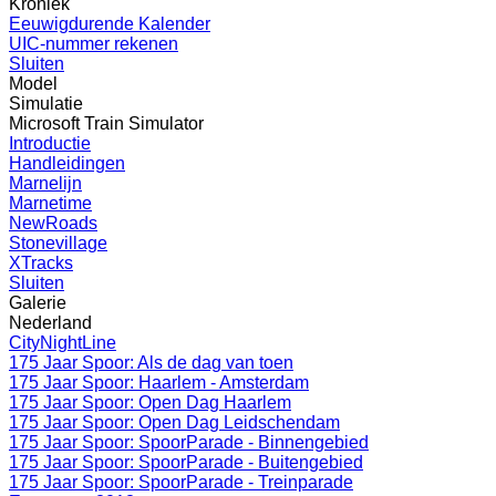
Kroniek
Eeuwigdurende Kalender
UIC-nummer rekenen
Sluiten
Model
Simulatie
Microsoft Train Simulator
Introductie
Handleidingen
Marnelijn
Marnetime
NewRoads
Stonevillage
XTracks
Sluiten
Galerie
Nederland
CityNightLine
175 Jaar Spoor: Als de dag van toen
175 Jaar Spoor: Haarlem - Amsterdam
175 Jaar Spoor: Open Dag Haarlem
175 Jaar Spoor: Open Dag Leidschendam
175 Jaar Spoor: SpoorParade - Binnengebied
175 Jaar Spoor: SpoorParade - Buitengebied
175 Jaar Spoor: SpoorParade - Treinparade