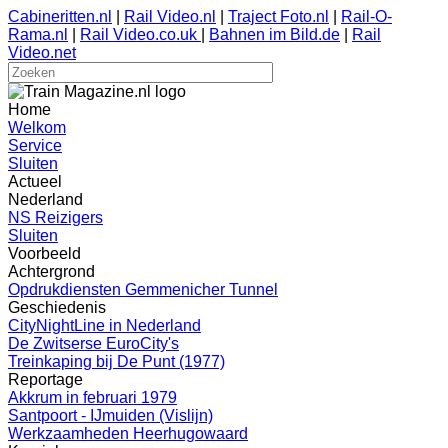
Cabineritten.nl
|
Rail Video.nl
|
Traject Foto.nl
|
Rail-O-
Rama.nl
|
Rail Video.co.uk
|
Bahnen im Bild.de
|
Rail
Video.net
Home
Welkom
Service
Sluiten
Actueel
Nederland
NS Reizigers
Sluiten
Voorbeeld
Achtergrond
Opdrukdiensten Gemmenicher Tunnel
Geschiedenis
CityNightLine in Nederland
De Zwitserse EuroCity's
Treinkaping bij De Punt (1977)
Reportage
Akkrum in februari 1979
Santpoort - IJmuiden (Vislijn)
Werkzaamheden Heerhugowaard