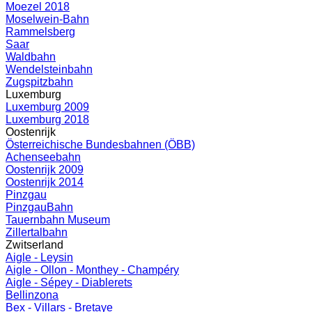
Moezel 2018
Moselwein-Bahn
Rammelsberg
Saar
Waldbahn
Wendelsteinbahn
Zugspitzbahn
Luxemburg
Luxemburg 2009
Luxemburg 2018
Oostenrijk
Österreichische Bundesbahnen (ÖBB)
Achenseebahn
Oostenrijk 2009
Oostenrijk 2014
Pinzgau
PinzgauBahn
Tauernbahn Museum
Zillertalbahn
Zwitserland
Aigle - Leysin
Aigle - Ollon - Monthey - Champéry
Aigle - Sépey - Diablerets
Bellinzona
Bex - Villars - Bretaye