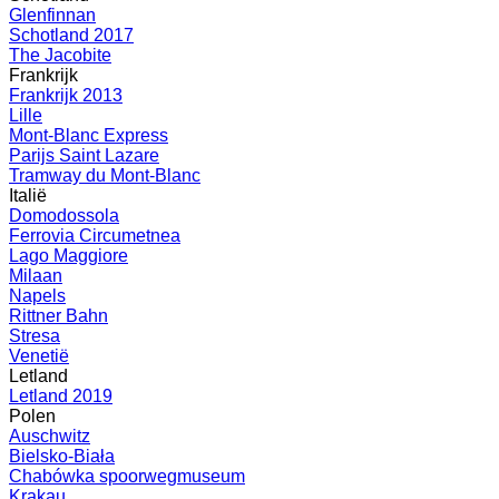
Glenfinnan
Schotland 2017
The Jacobite
Frankrijk
Frankrijk 2013
Lille
Mont-Blanc Express
Parijs Saint Lazare
Tramway du Mont-Blanc
Italië
Domodossola
Ferrovia Circumetnea
Lago Maggiore
Milaan
Napels
Rittner Bahn
Stresa
Venetië
Letland
Letland 2019
Polen
Auschwitz
Bielsko-Biała
Chabówka spoorwegmuseum
Krakau