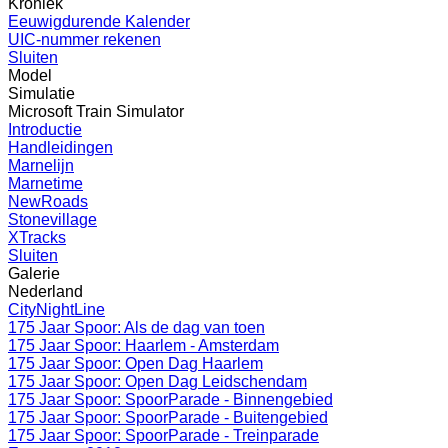
Kroniek
Eeuwigdurende Kalender
UIC-nummer rekenen
Sluiten
Model
Simulatie
Microsoft Train Simulator
Introductie
Handleidingen
Marnelijn
Marnetime
NewRoads
Stonevillage
XTracks
Sluiten
Galerie
Nederland
CityNightLine
175 Jaar Spoor: Als de dag van toen
175 Jaar Spoor: Haarlem - Amsterdam
175 Jaar Spoor: Open Dag Haarlem
175 Jaar Spoor: Open Dag Leidschendam
175 Jaar Spoor: SpoorParade - Binnengebied
175 Jaar Spoor: SpoorParade - Buitengebied
175 Jaar Spoor: SpoorParade - Treinparade