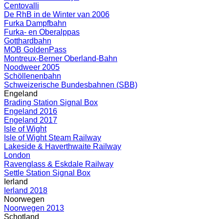
Centovalli
De RhB in de Winter van 2006
Furka Dampfbahn
Furka- en Oberalppas
Gotthardbahn
MOB GoldenPass
Montreux-Berner Oberland-Bahn
Noodweer 2005
Schöllenenbahn
Schweizerische Bundesbahnen (SBB)
Engeland
Brading Station Signal Box
Engeland 2016
Engeland 2017
Isle of Wight
Isle of Wight Steam Railway
Lakeside & Haverthwaite Railway
London
Ravenglass & Eskdale Railway
Settle Station Signal Box
Ierland
Ierland 2018
Noorwegen
Noorwegen 2013
Schotland