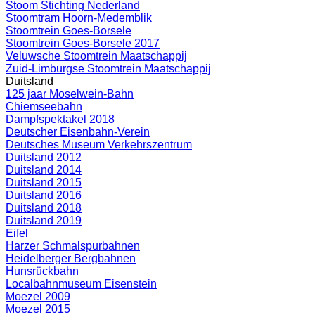
Stoom Stichting Nederland
Stoomtram Hoorn-Medemblik
Stoomtrein Goes-Borsele
Stoomtrein Goes-Borsele 2017
Veluwsche Stoomtrein Maatschappij
Zuid-Limburgse Stoomtrein Maatschappij
Duitsland
125 jaar Moselwein-Bahn
Chiemseebahn
Dampfspektakel 2018
Deutscher Eisenbahn-Verein
Deutsches Museum Verkehrszentrum
Duitsland 2012
Duitsland 2014
Duitsland 2015
Duitsland 2016
Duitsland 2018
Duitsland 2019
Eifel
Harzer Schmalspurbahnen
Heidelberger Bergbahnen
Hunsrückbahn
Localbahnmuseum Eisenstein
Moezel 2009
Moezel 2015