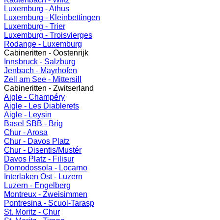
Luxemburg - Athus
Luxemburg - Kleinbettingen
Luxemburg - Trier
Luxemburg - Troisvierges
Rodange - Luxemburg
Cabineritten - Oostenrijk
Innsbruck - Salzburg
Jenbach - Mayrhofen
Zell am See - Mittersill
Cabineritten - Zwitserland
Aigle - Champéry
Aigle - Les Diablerets
Aigle - Leysin
Basel SBB - Brig
Chur - Arosa
Chur - Davos Platz
Chur - Disentis/Mustér
Davos Platz - Filisur
Domodossola - Locarno
Interlaken Ost - Luzern
Luzern - Engelberg
Montreux - Zweisimmen
Pontresina - Scuol-Tarasp
St. Moritz - Chur