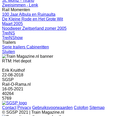
St. Moritz - Tirano
Zweisimmen - Lenk
Rail Momenten
100 Jaar Albula en Ruinaulta
De Kleine Rode en Het Grote Wit
Maart 2005
Noodweer Zwitserland zomer 2005
TreiNS
TreiNShow
Trailers
Serie trailers Cabineritten
Sluiten
RTM: Het depot
Erik Kruithof
22-08-2018
SGSP
Rail-O-Rama.nl
16-05-2021
40264
5769
Contact
Privacy
Gebruiksvoorwaarden
Colofon
Sitemap
© SGSP 2021 | Train Magazine.nl