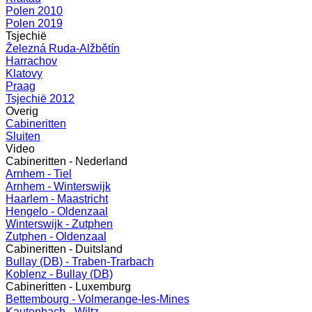
Polen 2010
Polen 2019
Tsjechië
Železná Ruda-Alžbětín
Harrachov
Klatovy
Praag
Tsjechië 2012
Overig
Cabineritten
Sluiten
Video
Cabineritten - Nederland
Arnhem - Tiel
Arnhem - Winterswijk
Haarlem - Maastricht
Hengelo - Oldenzaal
Winterswijk - Zutphen
Zutphen - Oldenzaal
Cabineritten - Duitsland
Bullay (DB) - Traben-Trarbach
Koblenz - Bullay (DB)
Cabineritten - Luxemburg
Bettembourg - Volmerange-les-Mines
Kautenbach - Wiltz