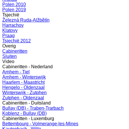
Polen 2010
Polen 2019
Tsjechië
Železná Ruda-Alžbětín
Harrachov
Klatovy
Praag
Tsjechië 2012
Overig
Cabineritten
Sluiten
Video
Cabineritten - Nederland
Arnhem - Tiel
Arnhem - Winterswijk
Haarlem - Maastricht
Hengelo - Oldenzaal
Winterswijk - Zutphen
Zutphen - Oldenzaal
Cabineritten - Duitsland
Bullay (DB) - Traben-Trarbach
Koblenz - Bullay (DB)
Cabineritten - Luxemburg
Bettembourg - Volmerange-les-Mines
Kautenbach - Wiltz