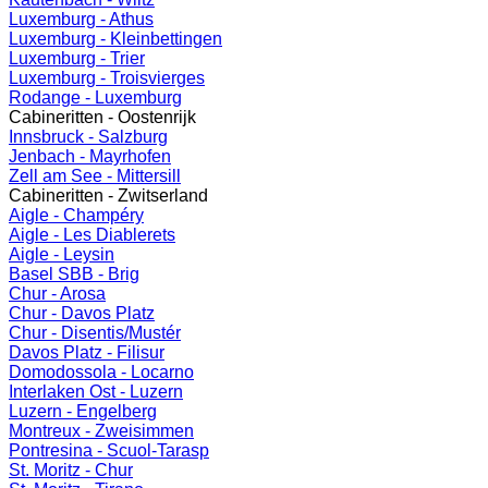
Luxemburg - Athus
Luxemburg - Kleinbettingen
Luxemburg - Trier
Luxemburg - Troisvierges
Rodange - Luxemburg
Cabineritten - Oostenrijk
Innsbruck - Salzburg
Jenbach - Mayrhofen
Zell am See - Mittersill
Cabineritten - Zwitserland
Aigle - Champéry
Aigle - Les Diablerets
Aigle - Leysin
Basel SBB - Brig
Chur - Arosa
Chur - Davos Platz
Chur - Disentis/Mustér
Davos Platz - Filisur
Domodossola - Locarno
Interlaken Ost - Luzern
Luzern - Engelberg
Montreux - Zweisimmen
Pontresina - Scuol-Tarasp
St. Moritz - Chur