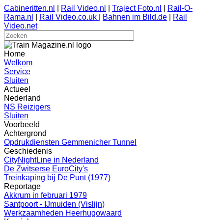
Cabineritten.nl
|
Rail Video.nl
|
Traject Foto.nl
|
Rail-O-
Rama.nl
|
Rail Video.co.uk
|
Bahnen im Bild.de
|
Rail
Video.net
Home
Welkom
Service
Sluiten
Actueel
Nederland
NS Reizigers
Sluiten
Voorbeeld
Achtergrond
Opdrukdiensten Gemmenicher Tunnel
Geschiedenis
CityNightLine in Nederland
De Zwitserse EuroCity's
Treinkaping bij De Punt (1977)
Reportage
Akkrum in februari 1979
Santpoort - IJmuiden (Vislijn)
Werkzaamheden Heerhugowaard