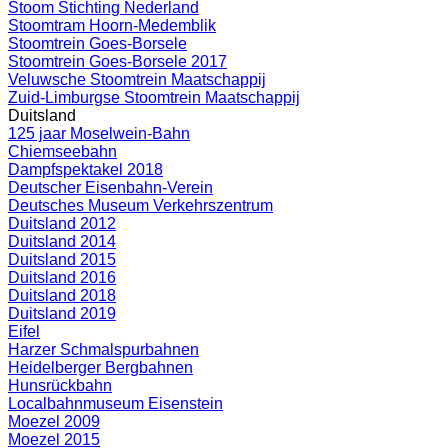
Stoom Stichting Nederland
Stoomtram Hoorn-Medemblik
Stoomtrein Goes-Borsele
Stoomtrein Goes-Borsele 2017
Veluwsche Stoomtrein Maatschappij
Zuid-Limburgse Stoomtrein Maatschappij
Duitsland
125 jaar Moselwein-Bahn
Chiemseebahn
Dampfspektakel 2018
Deutscher Eisenbahn-Verein
Deutsches Museum Verkehrszentrum
Duitsland 2012
Duitsland 2014
Duitsland 2015
Duitsland 2016
Duitsland 2018
Duitsland 2019
Eifel
Harzer Schmalspurbahnen
Heidelberger Bergbahnen
Hunsrückbahn
Localbahnmuseum Eisenstein
Moezel 2009
Moezel 2015