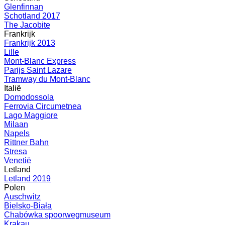
Glenfinnan
Schotland 2017
The Jacobite
Frankrijk
Frankrijk 2013
Lille
Mont-Blanc Express
Parijs Saint Lazare
Tramway du Mont-Blanc
Italië
Domodossola
Ferrovia Circumetnea
Lago Maggiore
Milaan
Napels
Rittner Bahn
Stresa
Venetië
Letland
Letland 2019
Polen
Auschwitz
Bielsko-Biała
Chabówka spoorwegmuseum
Krakau