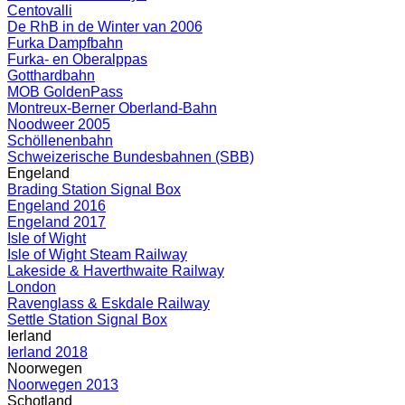
Centovalli
De RhB in de Winter van 2006
Furka Dampfbahn
Furka- en Oberalppas
Gotthardbahn
MOB GoldenPass
Montreux-Berner Oberland-Bahn
Noodweer 2005
Schöllenenbahn
Schweizerische Bundesbahnen (SBB)
Engeland
Brading Station Signal Box
Engeland 2016
Engeland 2017
Isle of Wight
Isle of Wight Steam Railway
Lakeside & Haverthwaite Railway
London
Ravenglass & Eskdale Railway
Settle Station Signal Box
Ierland
Ierland 2018
Noorwegen
Noorwegen 2013
Schotland