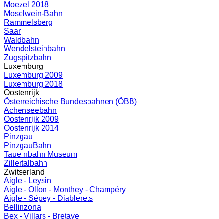
Moezel 2018
Moselwein-Bahn
Rammelsberg
Saar
Waldbahn
Wendelsteinbahn
Zugspitzbahn
Luxemburg
Luxemburg 2009
Luxemburg 2018
Oostenrijk
Österreichische Bundesbahnen (ÖBB)
Achenseebahn
Oostenrijk 2009
Oostenrijk 2014
Pinzgau
PinzgauBahn
Tauernbahn Museum
Zillertalbahn
Zwitserland
Aigle - Leysin
Aigle - Ollon - Monthey - Champéry
Aigle - Sépey - Diablerets
Bellinzona
Bex - Villars - Bretaye