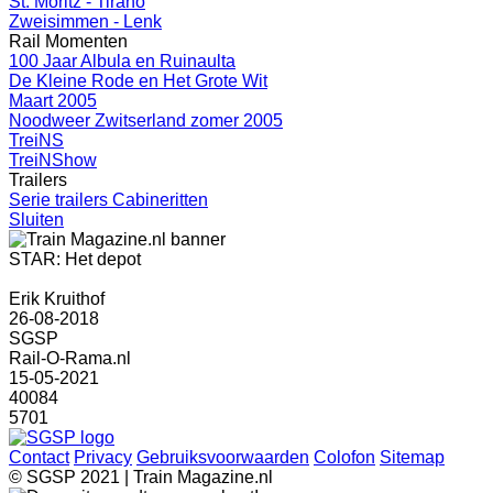
St. Moritz - Tirano
Zweisimmen - Lenk
Rail Momenten
100 Jaar Albula en Ruinaulta
De Kleine Rode en Het Grote Wit
Maart 2005
Noodweer Zwitserland zomer 2005
TreiNS
TreiNShow
Trailers
Serie trailers Cabineritten
Sluiten
STAR: Het depot
Erik Kruithof
26-08-2018
SGSP
Rail-O-Rama.nl
15-05-2021
40084
5701
Contact
Privacy
Gebruiksvoorwaarden
Colofon
Sitemap
© SGSP 2021 | Train Magazine.nl