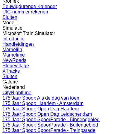
Kroniek
Eeuwigdurende Kalender
UIC-nummer rekenen
Sluiten
Model
Simulatie
Microsoft Train Simulator
Introductie
Handleidingen
Marnelijn
Marnetime
NewRoads
Stonevillage
XTracks
Sluiten
Galerie
Nederland
CityNightLine
175 Jaar Spoor: Als de dag van toen
175 Jaar Spoor: Haarlem - Amsterdam
175 Jaar Spoor: Open Dag Haarlem
175 Jaar Spoor: Open Dag Leidschendam
175 Jaar Spoor: SpoorParade - Binnengebied
175 Jaar Spoor: SpoorParade - Buitengebied
175 Jaar Spoor: SpoorParade - Treinparade