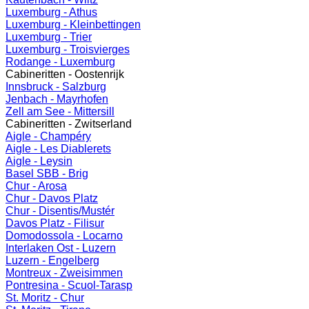
Luxemburg - Athus
Luxemburg - Kleinbettingen
Luxemburg - Trier
Luxemburg - Troisvierges
Rodange - Luxemburg
Cabineritten - Oostenrijk
Innsbruck - Salzburg
Jenbach - Mayrhofen
Zell am See - Mittersill
Cabineritten - Zwitserland
Aigle - Champéry
Aigle - Les Diablerets
Aigle - Leysin
Basel SBB - Brig
Chur - Arosa
Chur - Davos Platz
Chur - Disentis/Mustér
Davos Platz - Filisur
Domodossola - Locarno
Interlaken Ost - Luzern
Luzern - Engelberg
Montreux - Zweisimmen
Pontresina - Scuol-Tarasp
St. Moritz - Chur