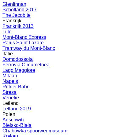
Glenfinnan
Schotland 2017
The Jacobite
Frankrijk
Frankrijk 2013
Lille
Mont-Blanc Express
Parijs Saint Lazare
Tramway du Mont-Blanc
Italië
Domodossola
Ferrovia Circumetnea
Lago Maggiore
Milaan
Napels
Rittner Bahn
Stresa
Venetië
Letland
Letland 2019
Polen
Auschwitz
Bielsko-Biała
Chabówka spoorwegmuseum
Krakau