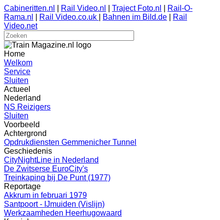
Cabineritten.nl
|
Rail Video.nl
|
Traject Foto.nl
|
Rail-O-
Rama.nl
|
Rail Video.co.uk
|
Bahnen im Bild.de
|
Rail
Video.net
Home
Welkom
Service
Sluiten
Actueel
Nederland
NS Reizigers
Sluiten
Voorbeeld
Achtergrond
Opdrukdiensten Gemmenicher Tunnel
Geschiedenis
CityNightLine in Nederland
De Zwitserse EuroCity's
Treinkaping bij De Punt (1977)
Reportage
Akkrum in februari 1979
Santpoort - IJmuiden (Vislijn)
Werkzaamheden Heerhugowaard