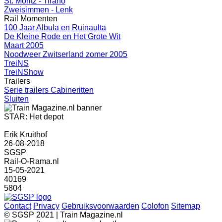
St. Moritz - Tirano
Zweisimmen - Lenk
Rail Momenten
100 Jaar Albula en Ruinaulta
De Kleine Rode en Het Grote Wit
Maart 2005
Noodweer Zwitserland zomer 2005
TreiNS
TreiNShow
Trailers
Serie trailers Cabineritten
Sluiten
STAR: Het depot
Erik Kruithof
26-08-2018
SGSP
Rail-O-Rama.nl
15-05-2021
40169
5804
Contact
Privacy
Gebruiksvoorwaarden
Colofon
Sitemap
© SGSP 2021 | Train Magazine.nl