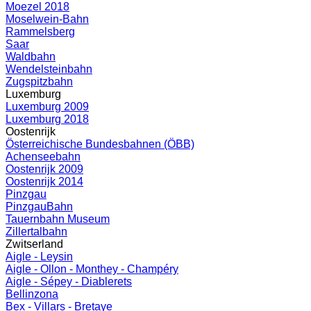
Moezel 2018
Moselwein-Bahn
Rammelsberg
Saar
Waldbahn
Wendelsteinbahn
Zugspitzbahn
Luxemburg
Luxemburg 2009
Luxemburg 2018
Oostenrijk
Österreichische Bundesbahnen (ÖBB)
Achenseebahn
Oostenrijk 2009
Oostenrijk 2014
Pinzgau
PinzgauBahn
Tauernbahn Museum
Zillertalbahn
Zwitserland
Aigle - Leysin
Aigle - Ollon - Monthey - Champéry
Aigle - Sépey - Diablerets
Bellinzona
Bex - Villars - Bretaye