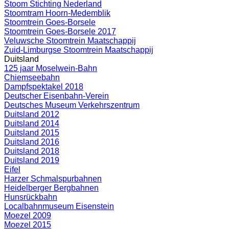
Stoom Stichting Nederland
Stoomtram Hoorn-Medemblik
Stoomtrein Goes-Borsele
Stoomtrein Goes-Borsele 2017
Veluwsche Stoomtrein Maatschappij
Zuid-Limburgse Stoomtrein Maatschappij
Duitsland
125 jaar Moselwein-Bahn
Chiemseebahn
Dampfspektakel 2018
Deutscher Eisenbahn-Verein
Deutsches Museum Verkehrszentrum
Duitsland 2012
Duitsland 2014
Duitsland 2015
Duitsland 2016
Duitsland 2018
Duitsland 2019
Eifel
Harzer Schmalspurbahnen
Heidelberger Bergbahnen
Hunsrückbahn
Localbahnmuseum Eisenstein
Moezel 2009
Moezel 2015