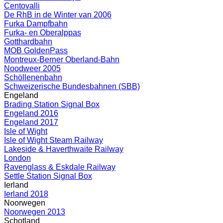
Centovalli
De RhB in de Winter van 2006
Furka Dampfbahn
Furka- en Oberalppas
Gotthardbahn
MOB GoldenPass
Montreux-Berner Oberland-Bahn
Noodweer 2005
Schöllenenbahn
Schweizerische Bundesbahnen (SBB)
Engeland
Brading Station Signal Box
Engeland 2016
Engeland 2017
Isle of Wight
Isle of Wight Steam Railway
Lakeside & Haverthwaite Railway
London
Ravenglass & Eskdale Railway
Settle Station Signal Box
Ierland
Ierland 2018
Noorwegen
Noorwegen 2013
Schotland