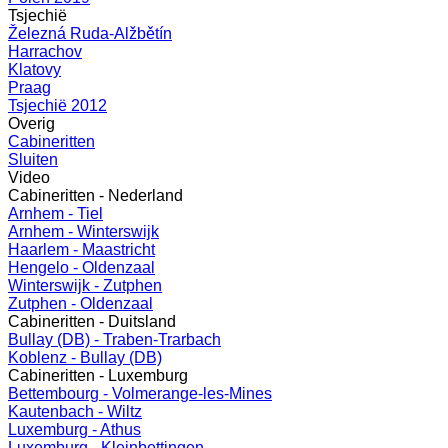
Tsjechië
Železná Ruda-Alžbětín
Harrachov
Klatovy
Praag
Tsjechië 2012
Overig
Cabineritten
Sluiten
Video
Cabineritten - Nederland
Arnhem - Tiel
Arnhem - Winterswijk
Haarlem - Maastricht
Hengelo - Oldenzaal
Winterswijk - Zutphen
Zutphen - Oldenzaal
Cabineritten - Duitsland
Bullay (DB) - Traben-Trarbach
Koblenz - Bullay (DB)
Cabineritten - Luxemburg
Bettembourg - Volmerange-les-Mines
Kautenbach - Wiltz
Luxemburg - Athus
Luxemburg - Kleinbettingen