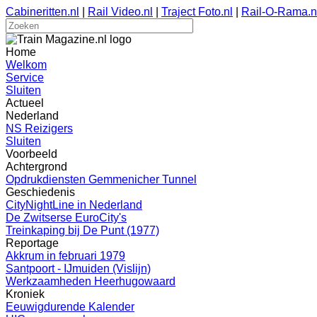
Cabineritten.nl
|
Rail Video.nl
|
Traject Foto.nl
|
Rail-O-Rama.n
Home
Welkom
Service
Sluiten
Actueel
Nederland
NS Reizigers
Sluiten
Voorbeeld
Achtergrond
Opdrukdiensten Gemmenicher Tunnel
Geschiedenis
CityNightLine in Nederland
De Zwitserse EuroCity's
Treinkaping bij De Punt (1977)
Reportage
Akkrum in februari 1979
Santpoort - IJmuiden (Vislijn)
Werkzaamheden Heerhugowaard
Kroniek
Eeuwigdurende Kalender