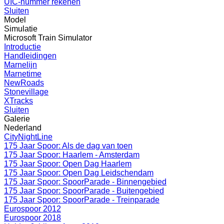
UIC-nummer rekenen
Sluiten
Model
Simulatie
Microsoft Train Simulator
Introductie
Handleidingen
Marnelijn
Marnetime
NewRoads
Stonevillage
XTracks
Sluiten
Galerie
Nederland
CityNightLine
175 Jaar Spoor: Als de dag van toen
175 Jaar Spoor: Haarlem - Amsterdam
175 Jaar Spoor: Open Dag Haarlem
175 Jaar Spoor: Open Dag Leidschendam
175 Jaar Spoor: SpoorParade - Binnengebied
175 Jaar Spoor: SpoorParade - Buitengebied
175 Jaar Spoor: SpoorParade - Treinparade
Eurospoor 2012
Eurospoor 2018