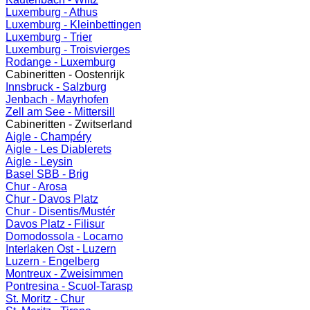
Luxemburg - Athus
Luxemburg - Kleinbettingen
Luxemburg - Trier
Luxemburg - Troisvierges
Rodange - Luxemburg
Cabineritten - Oostenrijk
Innsbruck - Salzburg
Jenbach - Mayrhofen
Zell am See - Mittersill
Cabineritten - Zwitserland
Aigle - Champéry
Aigle - Les Diablerets
Aigle - Leysin
Basel SBB - Brig
Chur - Arosa
Chur - Davos Platz
Chur - Disentis/Mustér
Davos Platz - Filisur
Domodossola - Locarno
Interlaken Ost - Luzern
Luzern - Engelberg
Montreux - Zweisimmen
Pontresina - Scuol-Tarasp
St. Moritz - Chur