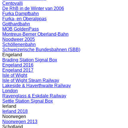
Centovalli
De RhB in de Winter van 2006
Furka Dampfbahn
Furka- en Oberalppas
Gotthardbahn
MOB GoldenPass
Montreux-Berner Oberland-Bahn
Noodweer 2005
Schöllenenbahn
Schweizerische Bundesbahnen (SBB)
Engeland
Brading Station Signal Box
Engeland 2016
Engeland 2017
Isle of Wight
Isle of Wight Steam Railway
Lakeside & Haverthwaite Railway
London
Ravenglass & Eskdale Railway
Settle Station Signal Box
Ierland
Ierland 2018
Noorwegen
Noorwegen 2013
Schotland