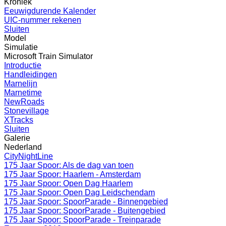
Kroniek
Eeuwigdurende Kalender
UIC-nummer rekenen
Sluiten
Model
Simulatie
Microsoft Train Simulator
Introductie
Handleidingen
Marnelijn
Marnetime
NewRoads
Stonevillage
XTracks
Sluiten
Galerie
Nederland
CityNightLine
175 Jaar Spoor: Als de dag van toen
175 Jaar Spoor: Haarlem - Amsterdam
175 Jaar Spoor: Open Dag Haarlem
175 Jaar Spoor: Open Dag Leidschendam
175 Jaar Spoor: SpoorParade - Binnengebied
175 Jaar Spoor: SpoorParade - Buitengebied
175 Jaar Spoor: SpoorParade - Treinparade