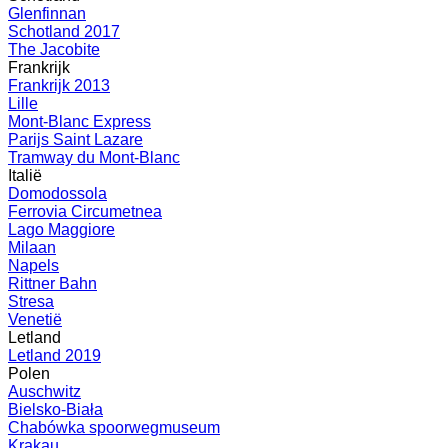
Glenfinnan
Schotland 2017
The Jacobite
Frankrijk
Frankrijk 2013
Lille
Mont-Blanc Express
Parijs Saint Lazare
Tramway du Mont-Blanc
Italië
Domodossola
Ferrovia Circumetnea
Lago Maggiore
Milaan
Napels
Rittner Bahn
Stresa
Venetië
Letland
Letland 2019
Polen
Auschwitz
Bielsko-Biała
Chabówka spoorwegmuseum
Krakau