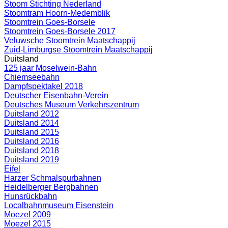
Stoom Stichting Nederland
Stoomtram Hoorn-Medemblik
Stoomtrein Goes-Borsele
Stoomtrein Goes-Borsele 2017
Veluwsche Stoomtrein Maatschappij
Zuid-Limburgse Stoomtrein Maatschappij
Duitsland
125 jaar Moselwein-Bahn
Chiemseebahn
Dampfspektakel 2018
Deutscher Eisenbahn-Verein
Deutsches Museum Verkehrszentrum
Duitsland 2012
Duitsland 2014
Duitsland 2015
Duitsland 2016
Duitsland 2018
Duitsland 2019
Eifel
Harzer Schmalspurbahnen
Heidelberger Bergbahnen
Hunsrückbahn
Localbahnmuseum Eisenstein
Moezel 2009
Moezel 2015