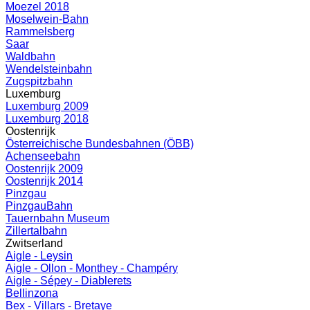
Moezel 2018
Moselwein-Bahn
Rammelsberg
Saar
Waldbahn
Wendelsteinbahn
Zugspitzbahn
Luxemburg
Luxemburg 2009
Luxemburg 2018
Oostenrijk
Österreichische Bundesbahnen (ÖBB)
Achenseebahn
Oostenrijk 2009
Oostenrijk 2014
Pinzgau
PinzgauBahn
Tauernbahn Museum
Zillertalbahn
Zwitserland
Aigle - Leysin
Aigle - Ollon - Monthey - Champéry
Aigle - Sépey - Diablerets
Bellinzona
Bex - Villars - Bretaye