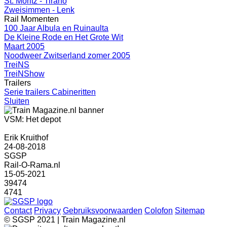
St. Moritz - Tirano
Zweisimmen - Lenk
Rail Momenten
100 Jaar Albula en Ruinaulta
De Kleine Rode en Het Grote Wit
Maart 2005
Noodweer Zwitserland zomer 2005
TreiNS
TreiNShow
Trailers
Serie trailers Cabineritten
Sluiten
VSM: Het depot
Erik Kruithof
24-08-2018
SGSP
Rail-O-Rama.nl
15-05-2021
39474
4741
Contact
Privacy
Gebruiksvoorwaarden
Colofon
Sitemap
© SGSP 2021 | Train Magazine.nl