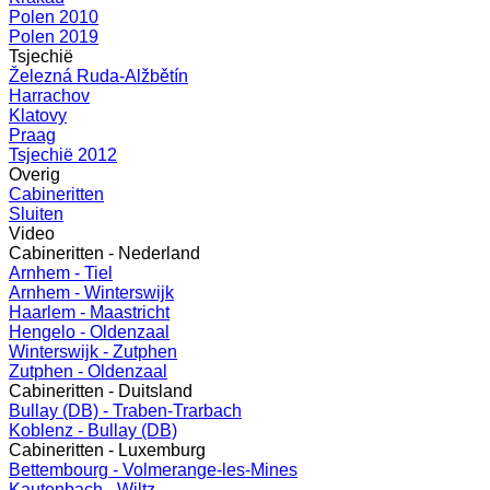
Polen 2010
Polen 2019
Tsjechië
Železná Ruda-Alžbětín
Harrachov
Klatovy
Praag
Tsjechië 2012
Overig
Cabineritten
Sluiten
Video
Cabineritten - Nederland
Arnhem - Tiel
Arnhem - Winterswijk
Haarlem - Maastricht
Hengelo - Oldenzaal
Winterswijk - Zutphen
Zutphen - Oldenzaal
Cabineritten - Duitsland
Bullay (DB) - Traben-Trarbach
Koblenz - Bullay (DB)
Cabineritten - Luxemburg
Bettembourg - Volmerange-les-Mines
Kautenbach - Wiltz