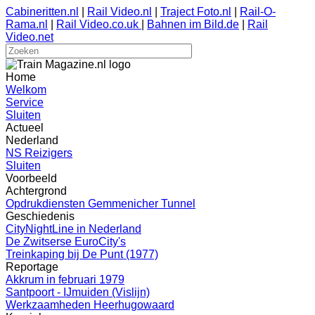
Cabineritten.nl
|
Rail Video.nl
|
Traject Foto.nl
|
Rail-O-
Rama.nl
|
Rail Video.co.uk
|
Bahnen im Bild.de
|
Rail
Video.net
Home
Welkom
Service
Sluiten
Actueel
Nederland
NS Reizigers
Sluiten
Voorbeeld
Achtergrond
Opdrukdiensten Gemmenicher Tunnel
Geschiedenis
CityNightLine in Nederland
De Zwitserse EuroCity's
Treinkaping bij De Punt (1977)
Reportage
Akkrum in februari 1979
Santpoort - IJmuiden (Vislijn)
Werkzaamheden Heerhugowaard