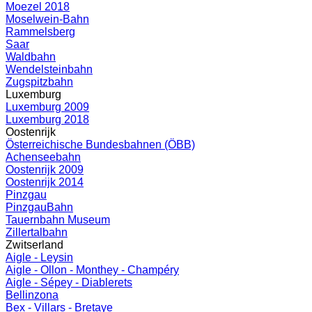
Moezel 2018
Moselwein-Bahn
Rammelsberg
Saar
Waldbahn
Wendelsteinbahn
Zugspitzbahn
Luxemburg
Luxemburg 2009
Luxemburg 2018
Oostenrijk
Österreichische Bundesbahnen (ÖBB)
Achenseebahn
Oostenrijk 2009
Oostenrijk 2014
Pinzgau
PinzgauBahn
Tauernbahn Museum
Zillertalbahn
Zwitserland
Aigle - Leysin
Aigle - Ollon - Monthey - Champéry
Aigle - Sépey - Diablerets
Bellinzona
Bex - Villars - Bretaye