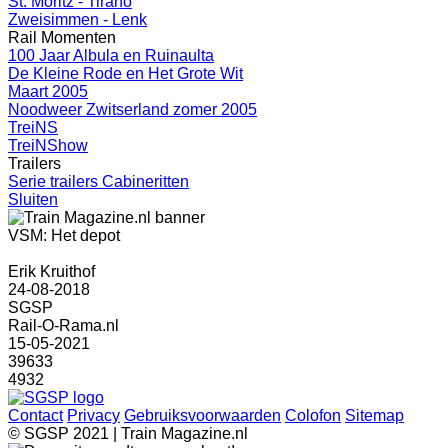
St. Moritz - Tirano
Zweisimmen - Lenk
Rail Momenten
100 Jaar Albula en Ruinaulta
De Kleine Rode en Het Grote Wit
Maart 2005
Noodweer Zwitserland zomer 2005
TreiNS
TreiNShow
Trailers
Serie trailers Cabineritten
Sluiten
VSM: Het depot
Erik Kruithof
24-08-2018
SGSP
Rail-O-Rama.nl
15-05-2021
39633
4932
Contact
Privacy
Gebruiksvoorwaarden
Colofon
Sitemap
© SGSP 2021 | Train Magazine.nl