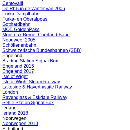
Centovalli
De RhB in de Winter van 2006
Furka Dampfbahn
Furka- en Oberalppas
Gotthardbahn
MOB GoldenPass
Montreux-Berner Oberland-Bahn
Noodweer 2005
Schöllenenbahn
Schweizerische Bundesbahnen (SBB)
Engeland
Brading Station Signal Box
Engeland 2016
Engeland 2017
Isle of Wight
Isle of Wight Steam Railway
Lakeside & Haverthwaite Railway
London
Ravenglass & Eskdale Railway
Settle Station Signal Box
Ierland
Ierland 2018
Noorwegen
Noorwegen 2013
Schotland