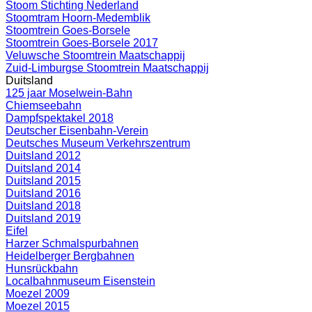
Stoom Stichting Nederland
Stoomtram Hoorn-Medemblik
Stoomtrein Goes-Borsele
Stoomtrein Goes-Borsele 2017
Veluwsche Stoomtrein Maatschappij
Zuid-Limburgse Stoomtrein Maatschappij
Duitsland
125 jaar Moselwein-Bahn
Chiemseebahn
Dampfspektakel 2018
Deutscher Eisenbahn-Verein
Deutsches Museum Verkehrszentrum
Duitsland 2012
Duitsland 2014
Duitsland 2015
Duitsland 2016
Duitsland 2018
Duitsland 2019
Eifel
Harzer Schmalspurbahnen
Heidelberger Bergbahnen
Hunsrückbahn
Localbahnmuseum Eisenstein
Moezel 2009
Moezel 2015