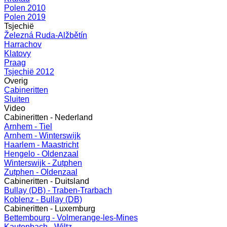
Polen 2010
Polen 2019
Tsjechië
Železná Ruda-Alžbětín
Harrachov
Klatovy
Praag
Tsjechië 2012
Overig
Cabineritten
Sluiten
Video
Cabineritten - Nederland
Arnhem - Tiel
Arnhem - Winterswijk
Haarlem - Maastricht
Hengelo - Oldenzaal
Winterswijk - Zutphen
Zutphen - Oldenzaal
Cabineritten - Duitsland
Bullay (DB) - Traben-Trarbach
Koblenz - Bullay (DB)
Cabineritten - Luxemburg
Bettembourg - Volmerange-les-Mines
Kautenbach - Wiltz