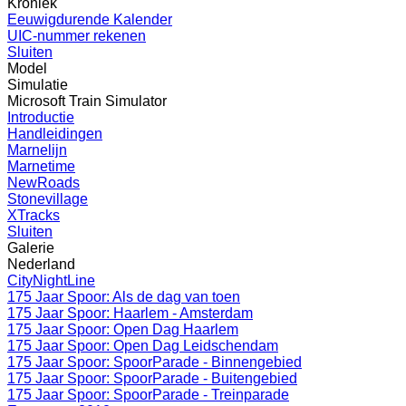
Kroniek
Eeuwigdurende Kalender
UIC-nummer rekenen
Sluiten
Model
Simulatie
Microsoft Train Simulator
Introductie
Handleidingen
Marnelijn
Marnetime
NewRoads
Stonevillage
XTracks
Sluiten
Galerie
Nederland
CityNightLine
175 Jaar Spoor: Als de dag van toen
175 Jaar Spoor: Haarlem - Amsterdam
175 Jaar Spoor: Open Dag Haarlem
175 Jaar Spoor: Open Dag Leidschendam
175 Jaar Spoor: SpoorParade - Binnengebied
175 Jaar Spoor: SpoorParade - Buitengebied
175 Jaar Spoor: SpoorParade - Treinparade