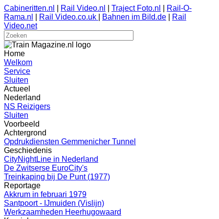
Cabineritten.nl
|
Rail Video.nl
|
Traject Foto.nl
|
Rail-O-
Rama.nl
|
Rail Video.co.uk
|
Bahnen im Bild.de
|
Rail
Video.net
Home
Welkom
Service
Sluiten
Actueel
Nederland
NS Reizigers
Sluiten
Voorbeeld
Achtergrond
Opdrukdiensten Gemmenicher Tunnel
Geschiedenis
CityNightLine in Nederland
De Zwitserse EuroCity's
Treinkaping bij De Punt (1977)
Reportage
Akkrum in februari 1979
Santpoort - IJmuiden (Vislijn)
Werkzaamheden Heerhugowaard