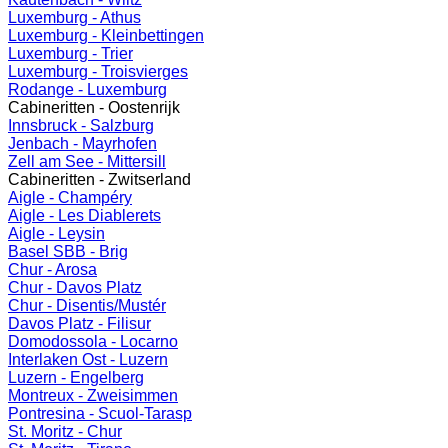
Luxemburg - Athus
Luxemburg - Kleinbettingen
Luxemburg - Trier
Luxemburg - Troisvierges
Rodange - Luxemburg
Cabineritten - Oostenrijk
Innsbruck - Salzburg
Jenbach - Mayrhofen
Zell am See - Mittersill
Cabineritten - Zwitserland
Aigle - Champéry
Aigle - Les Diablerets
Aigle - Leysin
Basel SBB - Brig
Chur - Arosa
Chur - Davos Platz
Chur - Disentis/Mustér
Davos Platz - Filisur
Domodossola - Locarno
Interlaken Ost - Luzern
Luzern - Engelberg
Montreux - Zweisimmen
Pontresina - Scuol-Tarasp
St. Moritz - Chur